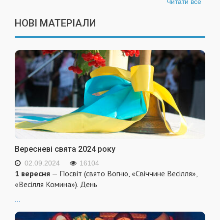
Читати все
НОВІ МАТЕРІАЛИ
Вересневі свята 2024 року
02.09.2024
16104
1 вересня
— Посвіт (свято Вогню, «Свіччине Весілля»,
«Весілля Комина»). День
...