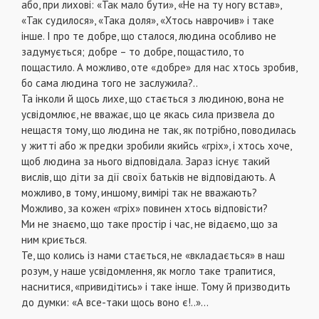
або, при лихові: «Так мало бути», «Не на ту ногу встав»,
«Так судилося», «Така доля», «Хтось наврочив» і таке
інше. І про те добре, що сталося, людина особливо не
задумується; добре – то добре, пощастило, то
пощастило. А можливо, оте «добре» для нас хтось зробив,
бо сама людина того не заслужила?..
Та інколи й щось лихе, що стається з людиною, вона не
усвідомлює, не вважає, що це якась сила призвела до
нещастя тому, що людина не так, як потрібно, поводилась
у житті або ж предки зробили якийсь «гріх», і хтось хоче,
щоб людина за нього відповідала. Зараз існує такий
вислів, що діти за дії своїх батьків не відповідають. А
можливо, в тому, иншому, вимірі так не вважають?
Можливо, за кожен «гріх» повинен хтось відповісти?
Ми не знаємо, що таке простір і час, не відаємо, що за
ним криється.
Те, що колись із нами стається, не «вкладається» в наш
розум, у наше усвідомлення, як могло таке трапитися,
наснитися, «привидітись» і таке інше. Тому й призводить
до думки: «А все-таки щось воно є!..»…