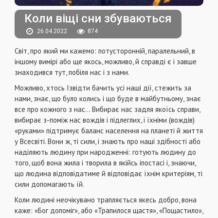
Коли віщі сни збуваються
26.04.2022
874
Світ, про який ми кажемо: потусторонній, паралельний, в
іншому вимірі або ще якось, можливо, й справді є і завше
знаходився тут, побіля нас і з нами.
Можливо, хтось Ізвідти бачить усі наші дії, стежить за
нами, знає, що було колись і що буде в майбутньому, знає
все про кожного з нас… Вибирає нас задля якоїсь справи,
вибирає з-поміж нас вождів і підлеглих, і їхніми (вождів)
«руками» підтримує баланс населення на планеті й життя
у Всесвіті. Вони ж, ті сили, і знають про наші здібності або
наділяють людину при народженні: готують людину до
того, щоб вона жила і творила в якійсь іпостасі і, знаючи,
що людина відповідатиме й відповідає їхнім критеріям, ті
сили допомагають їй.
Коли людині неочікувано трапляється якесь добро, вона
каже: «Бог допоміг», або «Трапилося щастя», «Пощастило»,