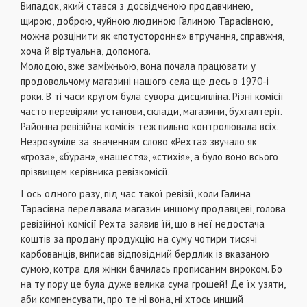
Випадок, який стався з досвідченою продавчинею,
щирою, доброю, чуйною людиною Галиною Тарасівною,
можна розцінити як «потустороннє» втручання, справжня,
хоча й віртуальна, допомога.
Молодою, вже заміжньою, вона почала працювати у
продовольчому магазині нашого села ще десь в 1970-і
роки. В ті часи кругом була сувора дисципліна. Різні комісії
часто перевіряли установи, склади, магазини, бухгалтерії.
Районна ревізійна комісія теж пильно контролювала всіх.
Незрозуміле за значенням слово «Рехта» звучало як
«гроза», «буран», «нашестя», «стихія», а було воно всього
прізвищем керівника ревізкомісії.
І ось одного разу, під час такої ревізії, коли Галина
Тарасівна передавала магазин иншому продавцеві, голова
ревізійної комісії Рехта заявив їй, що в неї недостача
коштів за продану продукцію на суму чотири тисячі
карбованців, виписав відповідний бердлик із вказаною
сумою, котра для жінки бачилась прописаним вироком. Бо
на ту пору це була дуже велика сума грошей! Де їх узяти,
аби компенсувати, про те ні вона, ні хтось инший