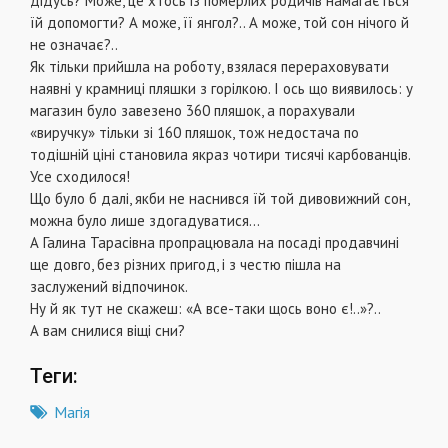
дідусь? Може, це хтось із померлих родичів намагається
їй допомогти? А може, її янгол?.. А може, той сон нічого й
не означає?..
Як тільки прийшла на роботу, взялася перераховувати
наявні у крамниці пляшки з горілкою. І ось що виявилось: у
магазин було завезено 360 пляшок, а порахували
«виручку» тільки зі 160 пляшок, тож недостача по
тодішній ціні становила якраз чотири тисячі карбованців.
Усе сходилося!
Що було б далі, якби не наснився їй той дивовижний сон,
можна було лише здогадуватися…
А Галина Тарасівна пропрацювала на посаді продавчині
ще довго, без різних пригод, і з честю пішла на
заслужений відпочинок.
Ну й як тут не скажеш: «А все-таки щось воно є!..»?..
А вам снилися віщі сни?
Теги:
Магія