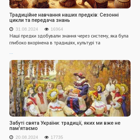
Традиційне навчання наших предків: Сезонні
цикли та передача знань
31.08.2024
16964
Наші предки здобували знання через систему, яка була
глибоко вкорінена в традиціях, культурі та
...
Забуті свята України: традиції, яких ми вже не
пам'ятаємо
20.08.2024
17735