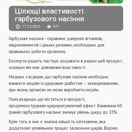
Цілющі властивості
гарбузового насіння
17.12.2021
977
Гарбузове насіння - справжнє джерело вітамінів,
мікроелементів і цінних речовин, необхідних для
правильної роботи організму.
Експерти радять частіше додавати в раціон цей продукт,
оскільки він має дивовижні властивості.
Медики з'ясували, що гарбузове насіння необхідно
вживати людям із цукровим діабетом – захворюванням,
при якому організм не може виробляти інсулін.
Полісахариди, що містяться в продукті,
продемонстрували цукрорегулюючий ефект. Вживання 60
грамів гарбузового насіння знижує рівень цукру до 35%.
Крім того, в них є значна кількість клітковини, яка
додатково уповільнює процес засвоєння цукрів. Відомо,