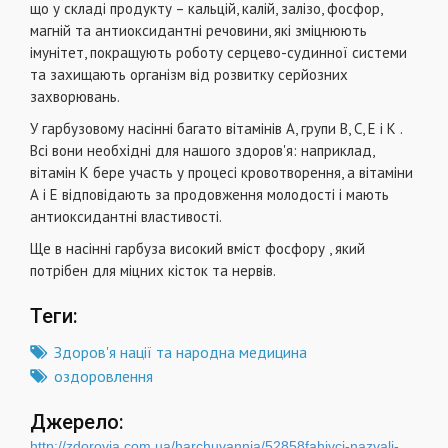
що у складі продукту – кальцій, калій, залізо, фосфор,
магній та антиоксидантні речовини, які зміцнюють
імунітет, покращують роботу серцево-судинної системи
та захищають організм від розвитку серйозних
захворювань.
У гарбузовому насінні багато вітамінів А, групи В, С, Е і К .
Всі вони необхідні для нашого здоров'я: наприклад,
вітамін К бере участь у процесі кровотворення, а вітаміни
А і Е відповідають за продовження молодості і мають
антиоксидантні властивості.
Ще в насінні гарбуза високий вміст фосфору , який
потрібен для міцних кісток та нервів.
Теги:
Здоров'я нації та народна медицина
оздоровлення
Джерело:
http://zdorovia.com.ua/harchuvannja/52858fahivci-nazvali-