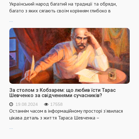
Український народ багатий на традиції та обряди,
багато з яких сягають своїм корінням глибоко в
...
За столом з Кобзарем: що любив їсти Тарас
Шевченко за свідченнями сучасників?
19.08.2024
17558
Останнім часом в інформаційному просторі з’явилася
цікава деталь з життя Тараса Шевченка –
...