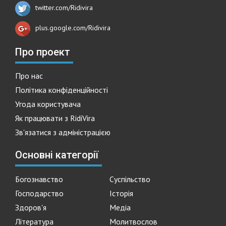
twitter.com/Ridivira
plus.google.com/Ridivira
Про проект
Про нас
Політика конфіденційності
Угода користувача
Як працювати з RidiVira
Зв'язатися з адміністрацією
Основні категорії
Богознавство
Суспільство
Господарство
Історія
Здоров'я
Медіа
Література
Молитвослов