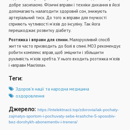
добре засипаємо. Фізичні вправи і техніки дихання в йозі
допомагають налагодити здоровий сон, знижують
артеріальний тиск. До того ж вправи для гнучкості
сприяють чутливості м’язів до інсуліну. Так йога
перешкоджає розвитку діабету.
Розтяжка і вправи для спини.
Малорухливий спосіб
життя часто призводить до болі в спині. МОЗ рекомендує
робити комплекс вправ, щоб зміцнити і збільшити
рухливість м’язів хребта. У нього входить розтяжка м’язів
і «вправи Макгілла».
Теги:
Здоров'я нації та народна медицина
оздоровлення
Джерело:
https://intelektnacii.top/zdorovia/iak-pochaty-
zajmatys-sportom-i-pochuvaty-sebe-krashche-5-sposobiv-
bez-dorohykh-abonementiv-i-trenera/