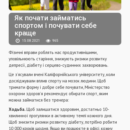
Як почати займатись
спортом і почувати себе
краще
15.08.2021
965
Фізичні вправи роблять нас продуктивнішими,
уповільнюють старіння, знижують ризики розвитку
депресії, діабету і серцево-судинних захворювань.
Це з’ясували вчені Каліфорнійського університету, коли
досліджували вплив спорту на мозок людини. Щоб
тримати форму і добре себе почувати, Міністерство
охорони здоров’я рекомендує обирати спорт, яким
можна займатися без тренера:
Ходьба.
Щоб залишатися здоровим, достатньо 10-
хвилинної прогулянки в активному темпі кожного дня.
Щоб знизити ризики розвитку діабету, потрібно робити
10 000 кроків щодня. Якщо ви працюєте в офісі, кожну