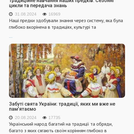
Традиційне навчання наших предків: Сезонні
цикли та передача знань
31.08.2024
16969
Наші предки здобували знання через систему, яка була
глибоко вкорінена в традиціях, культурі та
...
Забуті свята України: традиції, яких ми вже не
пам'ятаємо
20.08.2024
17735
Український народ багатий на традиції та обряди,
багато з яких сягають своїм корінням глибоко в