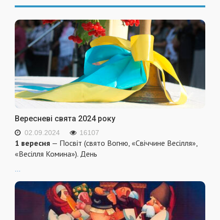
Вересневі свята 2024 року
02.09.2024
16107
1 вересня
— Посвіт (свято Вогню, «Свіччине Весілля»,
«Весілля Комина»). День
...