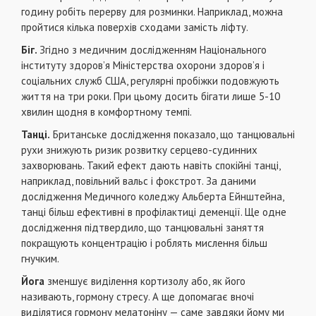
годину робіть перерву для розминки. Наприклад, можна
пройтися кілька поверхів сходами замість ліфту.
Біг.
Згідно з медичним дослідженням Національного
інституту здоров’я Міністерства охорони здоров’я і
соціальних служб США, регулярні пробіжки подовжують
життя на три роки. При цьому досить бігати лише 5-10
хвилин щодня в комфортному темпі.
Танці.
Британське дослідження показало, що танцювальні
рухи знижують ризик розвитку серцево-судинних
захворювань. Такий ефект дають навіть спокійні танці,
наприклад, повільний вальс і фокстрот. За даними
дослідження Медичного коледжу Альберта Ейнштейна,
танці більш ефективні в профілактиці деменції. Ще одне
дослідження підтвердило, що танцювальні заняття
покращують концентрацію і роблять мислення більш
гнучким.
Йога
зменшує виділення кортизолу або, як його
називають, гормону стресу. А ще допомагає вночі
виділятися гормону мелатоніну — саме завдяки йому ми