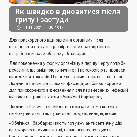
Як швидко відновитися після
грипу і застуди
11.11.2021
1017
Для прискореного відновлення організму після
перенесених вірусів і респіраторних захворювань
потрібно вживати обліпиху і барбарис.
Для повернення у форму організму в першу чергу потрібні
речовини, що зміцнюють імунітет і прискорюють процеси
виведення токсинів. Про це повідомила лікар – дієтолог
Людмила Бабич. За словами фахівця, особливо корисно
для прискореного відновлення після перенесених інфекцій
включати в раціон ягоди обліпихи і барбарису.
Людмила Бабич зазначила, що вживати їх можна як у
свіжому вигляді, так і у вигляді чаїв, варення, відварів.
«Обліпиха і барбарис мають потужну антисептичну дію,
прискорюють очищення від залишкових продуктів
боротьби організму з вірусами, підтримують імунітет», –