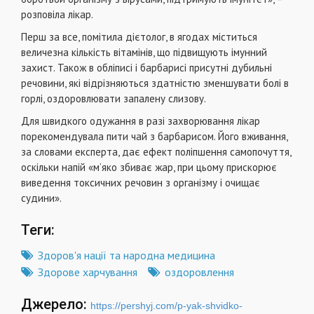
розповіла лікар.
Перш за все, помітила дієтолог, в ягодах міститься
величезна кількість вітамінів, що підвищують імунний
захист. Також в обліписі і барбарисі присутні дубильні
речовини, які відрізняються здатністю зменшувати болі в
горлі, оздоровлювати запалену слизову.
Для швидкого одужання в разі захворювання лікар
порекомендувала пити чай з барбарисом. Його вживання,
за словами експерта, дає ефект поліпшення самопочуття,
оскільки напій «м’яко збиває жар, при цьому прискорює
виведення токсичних речовин з організму і очищає
судини».
Теги:
Здоров'я нації та народна медицина
Здорове харчування
оздоровлення
Джерело:
https://pershyj.com/p-yak-shvidko-