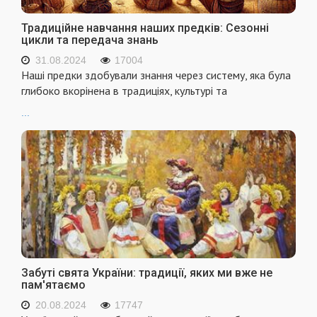
Традиційне навчання наших предків: Сезонні
цикли та передача знань
31.08.2024
17004
Наші предки здобували знання через систему, яка була
глибоко вкорінена в традиціях, культурі та
...
Забуті свята України: традиції, яких ми вже не
пам'ятаємо
20.08.2024
17747