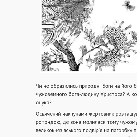
Чи не образились природ­ні Боги на його 
чужоземного бога-людину Христоса? А коли
онука?
Освячений чакпунами жертовник розташува
ротондою, де вона мо­лилася тому чужому 
великокнязівського подвір'я на пагорбку