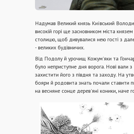
Надумав Великий князь Київський Володи
високій горі ще засновником міста князем 
столицю, щоб дивувалися нею гості з дале­
- ве­ликих будівничих.
Від Подолу й урочищ Кожум'яки та Гончар
було неприступне дня ворога. Нові вали з
захистити його з півдня та заходу. На ут
бояри й родовита знать почали ставити п
на весняне сонце дерев'яні коники, наче го