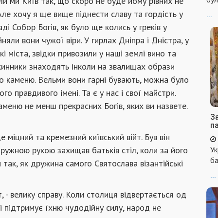
 ми Київ так, що скоро не буде йому рівних не
 Але хочу я ще вище піднести сла­ву та гордість у
...
і Собор Богів, як було ще колись у греків у
йняли вони чужої віри. У гирлах Дніпра і Дністра, у
і міста, звідки привозили у наші землі вино та
жинники зна­ходять інколи на звалищах образи
ого каменю. Вельми вони гарні бувають, можна було
го правдивого імені. Та є у нас і свої майстри.
аменю не менш прекрасних Богів, яких ви назвете.
За
п
 міцний та кремезний київський війт. Був він
Ук
ружною рукою захищав батьків стіл, коли за його
ба
и так, як дружина самого Святослава візантійські
...
т, - велику справу. Коли столиця відвертається од
і підтримує їхню чудодійну силу, народ не