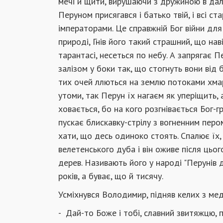
мечі й щити, вирушаючи з дружиною в дале
Перуном присягався і батько твій, і всі ст
імператорами. Це справ­жній Бог війни для
природі, Гнів його такий страшний, що наві
тарантасі, несеть­ся по небу. А запрягає П
залізом у боки так, що стогнуть вони від
тих очей ллються на землю потоками хмари
утоми, так Перун їх нагаєм як уперіщить, 
ховається, бо на кого розгнівається Бог-г
пускає блискавку-стрілу з вогненним пером
хати, що десь одиноко стоять. Спалює їх,
велетенсь­кого дуба і він оживе після цьо
дерев. Називають його у народі "Перунів д
років, а буває, що й тисячу.
Усміхнувся Володимир, підняв келих з мед
- Дай-то Боже і тобі, славний звитяжцю, 