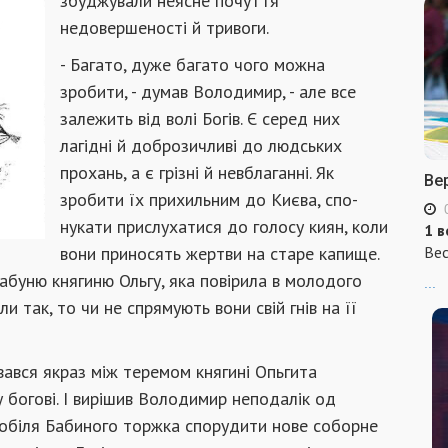
збуд­жували неясне почуття
недовершеності й тривоги.
- Багато, дуже багато чого можна
зробити, - думав Володимир, - але все
залежить від волі Богів. Є серед них
лагідні й доброзичливі до людських
прохань, а є гріз­ні й невблаганні. Як
Ве
зробити їх прихильним до Києва, спо­
нукати прислухатися до голосу киян, коли
1 в
Вес
вони прино­сять жертви на старе капище.
бабуню княгиню Ольгу, яка повірила в молодого
...
 так, то чи не спрямують вони свій гнів на її
вся як­раз між теремом княгині Опьгита
богові. І вирішив Володимир непо­далік од
 побіля Бабиного торжка спорудити нове соборне