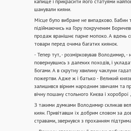
капище і прик­расити його статуями найпов
шанували кияни.
Місце бупо вибране не випадково. Бабин 
підіймаючись на Гору покрученим Боричев
продаж вранішнє парне мопоко. А вдень св
товари пе­ред очима багатих киянок.
- Тепер тут, - розмірковував Володимир, -
повернувшись з далеких походів, і уклада
Богами. А в скрутну хвилину чаклуни га­д
пожертви. Адже ж і батько - Великий княз
залишився вірним народним звичаям та пре
вічну пошану стольного Києва і хороброї
З такими думками Володимир скликав вели
киян. Привітавши їх добрим словом за до
стравами, звернувся з проханням підтрима