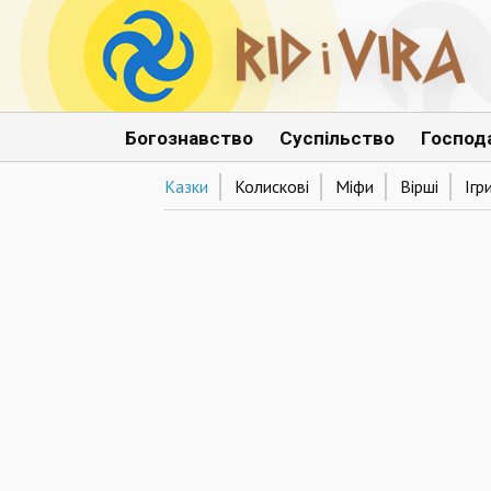
Богознавство
Суспільство
Господ
Казки
Колискові
Міфи
Вірші
Ігр