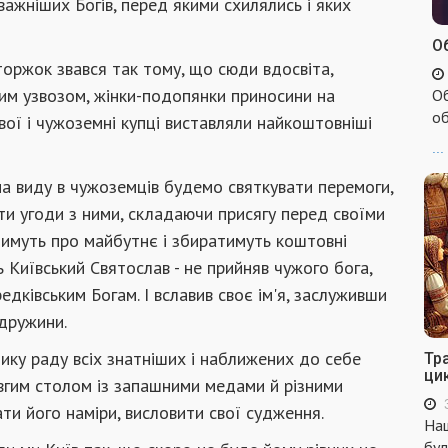
ажніших Богів, перед яки­ми схилялись і яких
Об
торжок звався так тому, що сюди вдосвіта,
им узвозом, жінки-подопянки при­носини на
Об
об
ої і чужоземні купці виставляли найкоштовніші
...
 на виду в чужоземців будемо святкувати перемоги,
ти угоди з ними, складаючи при­сягу перед своїми
атимуть про майбутнє і збиратимуть коштовні
ь Київський Святослав - не прийняв чужого бога,
дківським Богам. І вславив своє ім'я, заслуживши
 дружини.
ку раду всіх знатніших і наближених до себе
Тр
ци
вгим столом із запашними медами й різними
ти його наміри, висловити свої судження.
Наш
бул