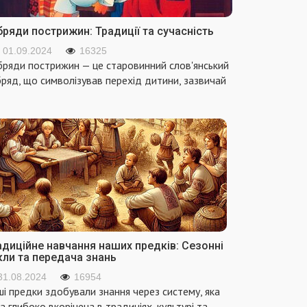
ряди пострижин: Традиції та сучасність
01.09.2024
16325
ряди пострижин — це старовинний слов'янський
ряд, що символізував перехід дитини, зазвичай
адиційне навчання наших предків: Сезонні
кли та передача знань
31.08.2024
16954
і предки здобували знання через систему, яка
а глибоко вкорінена в традиціях, культурі та