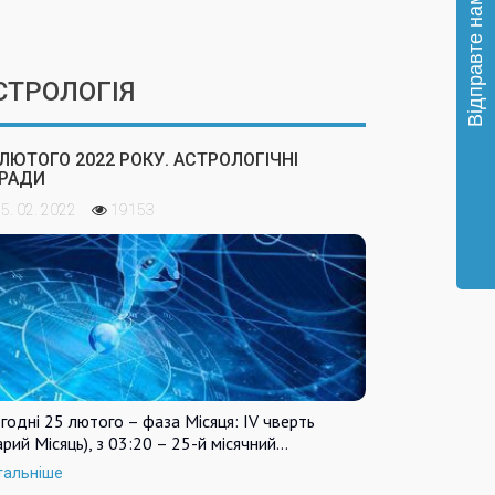
СТРОЛОГІЯ
 ЛЮТОГО 2022 РОКУ. АСТРОЛОГІЧНІ
РАДИ
5. 02. 2022
19153
годні 25 лютого – фаза Місяця: IV чверть
арий Місяць), з 03:20 – 25-й місячний…
тальніше