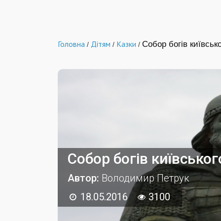
Головна
Дітям
Казки
Собор богів київськ
/
/
/
Собор богів київсько
Автор:
Володимир Петрук
18.05.2016
3100