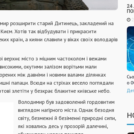
24
ПО
2
мир роз­ширити старий Дитинець, закладений на
Києм. Хотів так відбудувати і прикрасити
ких країн, а кияни славили у віках своїх володарів
і верхнє міс­то з міцним частоколом і вежами
 високими, окутими залізом ворітьми мали
ворених між давніми і новими валами ділянках
Сьо
ишні папаци. Всюди на стріхах весело погпядали
о 0
то­ві злетіти у безкрає блакитне київське небо.
Де
Володимир був задоволений гордовитим
виглядом на­гірного міста. Однак безодня
Н
світу, безмежні й безіменні природні сипи,
які ховались десь у прозорій далечині,