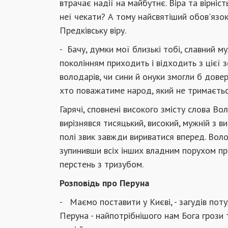
втрачає надії на майбутнє. Віра та вірніст
неї чека­ти? А тому найсвятіший обов'язок
Предківську віру.
- Бачу, думки мої близькі тобі, славний му
поколінням прихо­дить і відходить з цієї з
володарів, чи сини й онуки змогли б довер
хто поважатиме народ, який не тримається
Гарячі, сповнені високого змісту слова В
вирізнявся тисяцький, високий, мужній з в
полі звик завжди вириватися вперед. Воло
зупинив­ши всіх інших владним порухом пра
перстень з тризубом.
Розповідь про Перуна
- Маємо поставити у Києві, - загудів поту
Перуна - найпотрібнішого нам Бога грози 