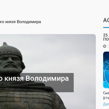
А
ого князя Володимира
25
ПО
2
го князя Володимира
Сьо
(ст
Де