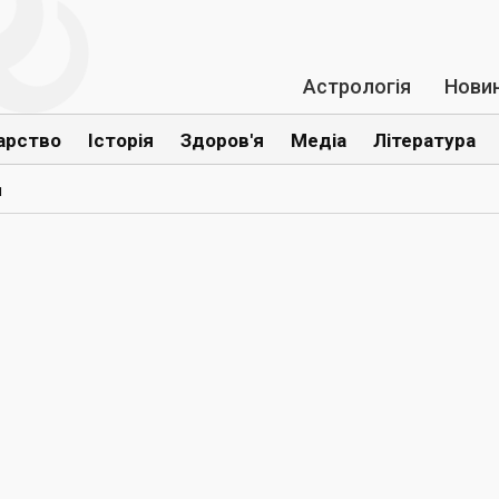
Астрологія
Нови
арство
Історія
Здоров'я
Медіа
Література
и