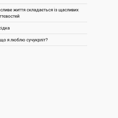
сливе життя складається із щасливих
ттєвостей
сідка
 що я люблю сучукрліт?