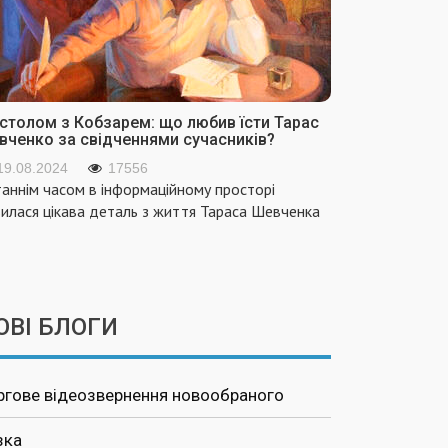
 столом з Кобзарем: що любив їсти Тарас
вченко за свідченнями сучасників?
19.08.2024
17556
аннім часом в інформаційному просторі
вилася цікава деталь з життя Тараса Шевченка
ОВІ БЛОГИ
ргове відеозвернення новообраного
зка