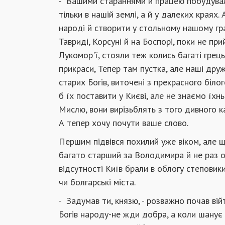
- Вашими стараннями й працею побудували
тільки в нашій зем­лі, а й у далеких краях.
народі й створити у стольному нашому град
Тавриді, Корсуні й на Боспорі, поки не при
Лукомор'ї, стояли теж колись багаті грецьк
прикраси, Тепер там пустка, але наші дру
старих Богів, виточені з прекрасного біл
б їх поставити у Києві, але не знаємо їхньо
Мислю, вони вирізьблять з того дивного к
А тепер хочу почути ваше слово.
Першим підвівся похилий уже віком, але ще
багато старший за Володимира й не раз о
відсутності Київ брали в облогу степо­вик
чи болгарські міста.
- Задумав ти, князю, - розважно почав вій
Богів народу-не жди добра, а коли шанує 