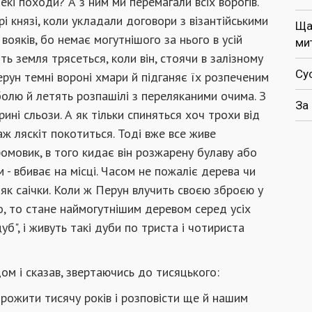
кі походи? А з ним ми перемагали всіх ворогів.
арі князі, коли укла­дали договори з візантійськими
Ща
 вояків, бо немає могутнішого за нього в усій
ми
ть земля трясеться, коли він, стоячи в залізному
Су
ерун темні вороні хмари й підга­няє їх розпеченим
 болю й летять розпашілі з переляканими очима. З
За
ні сльози. А як тільки спиняться хоч трохи від
аж ляскіт покотиться. Тоді вже все живе
ромовик, в того кидає він розжарену булаву або
 - вбиває на місці. Часом не пожаліє дерева чи
 як саічки. Коли ж Перун влучить своєю зброєю у
го, то стане наймогутнішим деревом серед усіх
уб", і живуть такі дуби по триста і чотириста
ом і ска­зав, звертаючись до тисяцького:
прожити ти­сячу років і розповісти ще й нашим