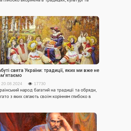
буті свята України: традиції, яких ми вже не
ам'ятаємо
20.08.2024
17730
раїнський народ багатий на традиції та обряди,
гато з яких сягають своїм корінням глибоко в