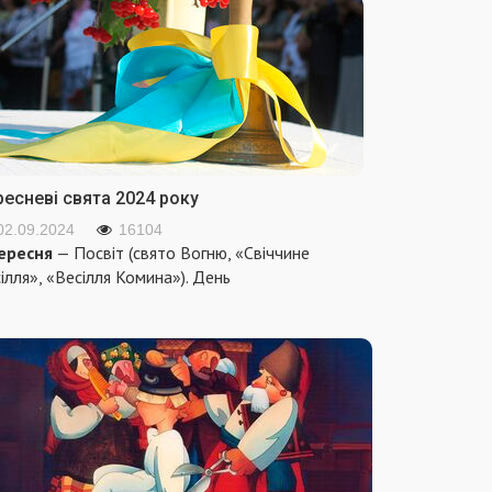
ресневі свята 2024 року
02.09.2024
16104
ересня
— Посвіт (свято Вогню, «Свіччине
ілля», «Весілля Комина»). День