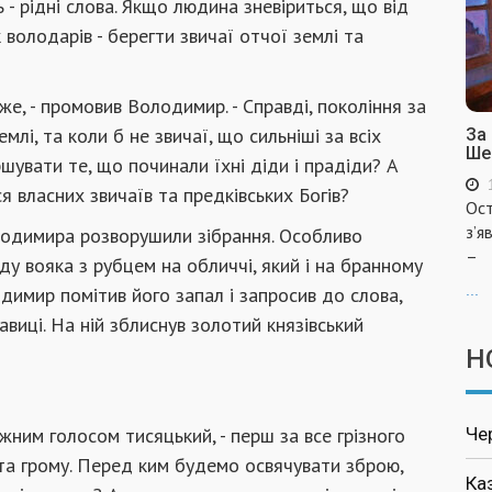
ь - рідні слова. Якщо людина зневіриться, що від
 володарів - берегти звичаї отчої землі та
же, - промо­вив Володимир. - Справді, покоління за
емлі, та коли б не звичаї, що сильніші за всіх
За
Ше
шувати те, що починали їхні діди і прадіди? А
 власних звичаїв та предківських Богів?
Ост
з’я
олодимира розворушили зібрання. Особливо
–
иду вояка з рубцем на обличчі, який і на бранному
...
димир помітив його запал і запросив до слова,
виці. На ній зблиснув золотий князівський
Н
Че
жним голо­сом тисяцький, - перш за все грізного
та грому. Перед ким будемо ос­вячувати зброю,
Ка