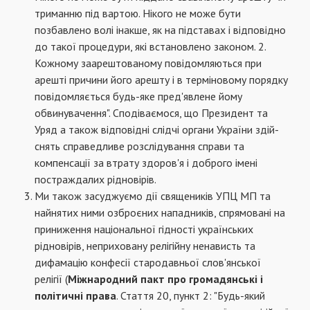
триманню під вартою. Ні­кого не може бути
позбавлено волі інакше, як на підставах і відповідно
до такої процедури, які встановлено законом. 2.
Кожному заареш­тованому повідомляються при
арешті причини його арешту і в терміновому порядку
повідом­ляється будь-яке пред'явлене йому
обвинува­чення". Сподіваємося, що Президент та
Уряд а також відповідні слідчі органи України здій­
снять справедливе розслідування справи та
компенсації за втрату здоров'я і доброго імені
постраждалих рідновірів.
Ми також засуджуємо дії священиків УПЦ МП та
найнятих ними озброєних нападників, спрямовані на
приниження національної гід­ності українських
рідновірів, неприховану релі­гійну ненависть та
дифамацію конфесії старо­давньої слов'янської
релігії (
Міжнародний пакт про громадянські і
політичні права
. Стаття 20, пункт 2: "Будь-який