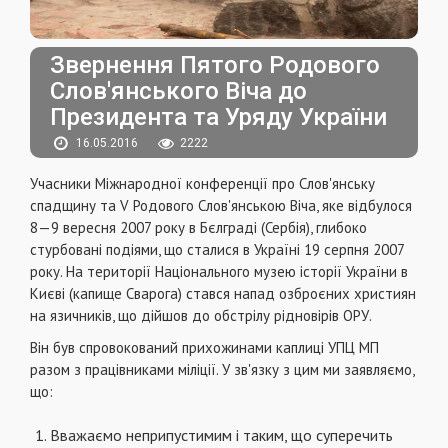
Звернення Пятого Родового
Слов'янського Віча до
Президента та Уряду України
16.05.2016
2222
Учасники Міжнародної конференції про Слов'янську
спадщину та V Родового Слов'янсь­кою Віча, яке відбулося
8—9 вересня 2007 року в Бєлграді (Сербія), глибоко
стурбовані подіями, що сталися в Україні 19 серпня 2007
року. На те­риторії Національного музею історії України в
Києві (капище Сварога) стався напад озброєних християн
на язичників, що дійшов до обстрілу рідновірів ОРУ.
Він був спровокований прихожи­нами каплиці УПЦ МП
разом з працівниками мі­ліції. У зв'язку з цим ми заявляємо,
що:
Вважаємо неприпустимим і таким, що су­перечить