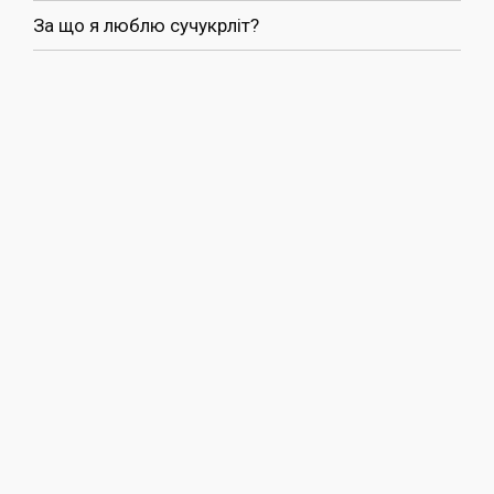
За що я люблю сучукрліт?