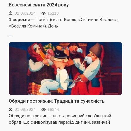
Вересневі свята 2024 року
02.09.2024
16118
1 вересня
— Посвіт (свято Вогню, «Свіччине Весілля»,
«Весілля Комина»). День
...
Обряди пострижин: Традиції та сучасність
01.09.2024
16344
Обряди пострижин — це старовинний слов'янський
обряд, що символізував перехід дитини, зазвичай
...