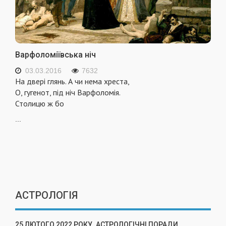
Варфоломіївська ніч
03.03.2016
7632
На двері глянь. А чи нема хреста,
О, гугенот, під ніч Варфоломія.
Столицю ж бо
...
АСТРОЛОГІЯ
25 ЛЮТОГО 2022 РОКУ. АСТРОЛОГІЧНІ ПОРАДИ