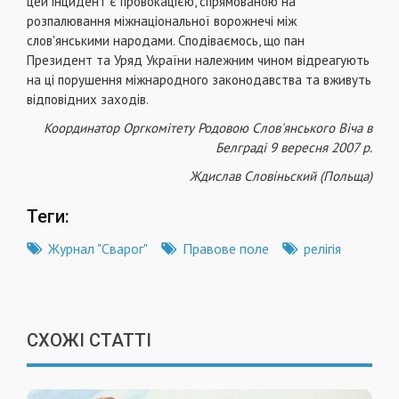
цей інцидент є про­вокацією, спрямованою на
розпалювання між­національної ворожнечі між
слов'янськими на­родами. Сподіваємось, що пан
Президент та Уряд України належним чином відреагують
на ці порушення міжнародного законодавства та вжи­вуть
відповідних заходів.
Координатор Оргкомітету Родовою Сло­в'янського Віча в
Белграді 9 вересня 2007 р.
Ждислав Словіньский (Польща)
Теги:
Журнал "Сварог"
Правове поле
релігія
СХОЖІ СТАТТІ