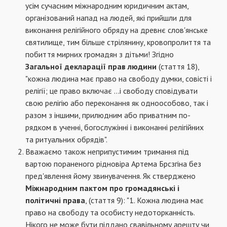
усім сучасним міжнародним юридич­ним актам,
організований напад на людей, які прийшли для
виконання релігійного обряду на древнє слов'янське
святилище, тим більше стрілянину, кровопролиття та
побиття мирних громадян з дітьми! Згідно
Загальної декларації прав людини
(стаття 18),
"кожна людина має право на свободу думки, совісті і
релігії; це пра­во включає ...і свободу сповідувати
свою релі­гію або переконання як одноособово, так і
ра­зом з іншими, прилюдним або приватним по­
рядком в ученні, богослужінні і виконанні релі­гійних
та ритуальних обрядів".
Вважаємо також неприпустимим триман­ня під
вартою пораненого рідновіра Артема Брсзгіна без
пред'явлення йому звинувачення. Як стверджено
Міжнародним пактом про грома­дянські і
політичні права
, (стаття 9): "1. Кожна людина має
право на свободу та особисту недо­торканність.
Нікого не може бути піддано сва­вільному арешту чи