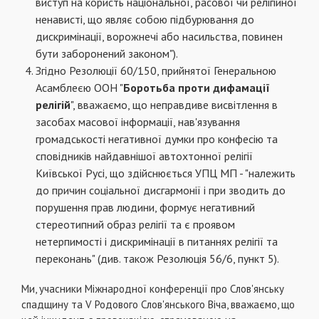
виступ на користь націо­нальної, расової чи релігійної
ненависті, що яв­ляє собою підбурювання до
дискримінації, во­рожнечі або насильства, повинен
бути заборо­нений законом").
Згідно Резолюції 60/150, прийнятої Гене­ральною
Асамблеєю ООН "
Боротьба проти ди­фамації
релігій
", вважаємо, що неправдиве ви­світлення в
засобах масової інформації, нав'язування
громадськості негативної думки про конфесію та
сповідників найдавнішої ав­тохтонної релігії
Київської Русі, що здійсню­ється УПЦ МП - "належить
до причин соці­альної дисгармонії і при зводить до
порушення прав людини, формує негативний
стереотипний образ релігії та є проявом
нетерпимості і дискримінації в питаннях релігії та
переко­нань" (див. також Резолюція 56/6, пункт 5).
Ми, учасники Міжнародної конференції про Слов'янську
спадщину та V Родового Слов'ян­ського Віча, вважаємо, що