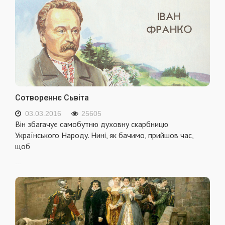
Сотвореннє Сьвіта
03.03.2016
25605
Він збагачує самобутню духовну скарбницю
Українського Народу. Нині, як бачимо, прийшов час,
щоб
...