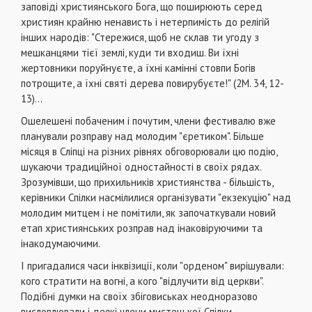
заповіді християнського Бога, що поширюють серед
християн крайню ненависть і нетерпимість до релігій
інших народів: "Стережися, щоб не склав ти угоду з
мешканцями тієї землі, куди ти входиш. Ви їхні
жертовники поруйнуєте, а їхні ка­мінні стовпи Богів
потрощите, а їхні святі дерева повирубуєте!" (2М. 34, 12-
13)...
Ошелешені побаченим і почутим, члени фестива­лю вже
планували розправу над молодим "єретиком". Більше
місяця в Сліпці на різних рівнях обговорювали цю подію,
шукаючи традиційної одностайності в своїх ря­дах.
Зрозумівши, що прихильників християнства - біль­шість,
керівники Спілки насмілилися організувати "екзе­куцію" над
молодим митцем і не помітили, як започатку­вали новий
етап християнських розправ над інаковіруючими та
інакодумаючими.
І пригадалися часи інквізиції, коли "орденом" вирі­шували:
кого стратити на вогні, а кого "відлучити від це­ркви".
Подібні думки на своїх збіговиськах неодноразо­во
висловлювали і деякі члени мистецької Спілки.