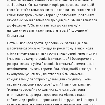
залі засідань Спілки композиторів розігрувався сцена­рій
свого "свята": ставилося питання про виключення з членів
спілки молодого композитора з ідеологічних і ре­лігійних
міркувань: "Як ви ставитеся до рунвіри?", "Як ви ставитеся
до фашизму?", "Як ви ставитеся до сата­нізму" -
наполегливо запитували присутні в залі "підсу­дного"
Степанюка.
Останні процеси проти ідеологічних "злочинців" вла­
штовувалися близько тридцяти років тому, в часи, коли
спілка виконувала активну роль в поширенні через музи­ку
і мистецтво комуно-соціалістичних ідей і безцеремон­но
розправлялася з усіма "несоціалістичними" елемента­ми і
несвідомими композиторами. Звичайно, подібні за­вдання
виконували усі "спілки", які створені більшовиками-
комуністами для потреб будівництва комунізму. І ком­
партія не забувала про своє "дитя". Пільги сипалися як
"манна небесна" на слухняних композиторів: вони
отримували квартири в престижних місцях столиці,
кабінети для роботи, першокласні інструменти і найкращі
зали для виступів; їхні твори поширювалися величезними