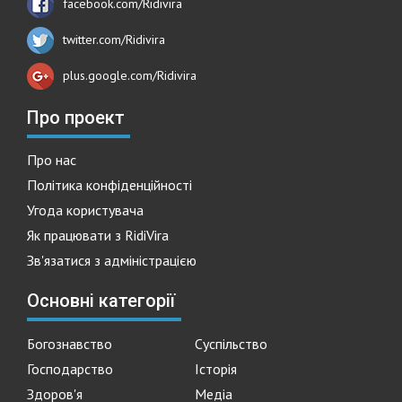
facebook.com/Ridivira
twitter.com/Ridivira
plus.google.com/Ridivira
Про проект
Про нас
Політика конфіденційності
Угода користувача
Як працювати з RidiVira
Зв'язатися з адміністрацією
Основні категорії
Богознавство
Суспільство
Господарство
Історія
Здоров'я
Медіа