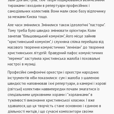
тиража­ми і входили в репертуари професійних і
самодіяльних колективів. Вони мали свою базу відпочинку
за межами Києва тощо.
Але часи змінилися. Змінилися також ідеологічні "па­стори".
Тому треба було швидко змінювати орієнтири. Ко­ли
занепав "більшовицький комунізм", його місце зайняв
"християнський комунізм", і слухняна спілка перейшла від
масового творення комуністичних "ленініан" до творення
християнських літургій: бравурний пафос комуністичних
"перемог" заступила християнська жалоба і поховальні
настрої в музиці.
Професійні симфонічні оркестри і оркестри народних
інструментів ніби показилися: сум і жалоба з шаленою
швидкістю наповнював їхні репертуари, а камерні і хоро­ві
(світські) колективи наввипередки почали змагатися із
спеціальними церковними хорами і "хорланками" в
тужливості виконання християнської класики. І вже
здава­лося, що ця творчість стане основною і єдиною в
діяль­ності митців, і що сучасні композитори своїми