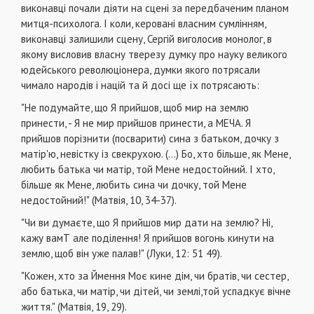
виконавці почали діяти на сцені за передбаченим пла­ном
митця-психолога. І коли, керовані власним сумлін­ням,
виконавці залишили сцену, Сергій виголосив моно­лог, в
якому висловив власну тверезу думку про науку великого
юдейського революціонера, думки якого потря­сали
чимало народів і націй та й досі ще їх потрясають:
"Не подумайте, що Я прийшов, щоб мир на зе­млю
принести, - Я не мир прийшов принести, а МЕЧА. Я
прийшов порізнити (посварити) сина з батьком, дочку з
матір'ю, невістку із свекрухою. (...) Бо, хто більше, як Мене,
любить батька чи ма­тір, той Мене недостойний. І хто,
більше як Ме­не, любить сина чи дочку, той Мене
недостой­ний!" (Матвія, 10, 34-37).
"Чи ви думаєте, що Я прийшов мир дати на зем­лю? Ні,
кажу вамТ але поділення! Я прийшов вогонь ки­нути на
землю, щоб він уже палав!" (Луки, 12: 51 49).
"Кожен, хто за Ймення Моє кине дім, чи братів, чи сестер,
або батька, чи матір, чи дітей, чи землі,той успадкує вічне
життя." (Матвія, 19, 29).