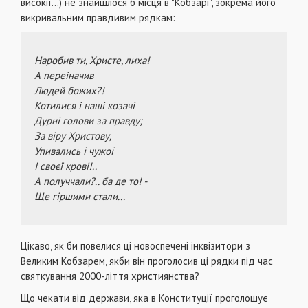
високії...) не знайшлося б місця в "Кобзарі", зок­рема його
викривальним правдивим рядкам:
Наробив ти, Христе, лиха!
А переіначив
Людей божих?!
Котилися і наші козачі
Дурні голови за правду;
За віру Христову,
Упивались і чужої
І своєї крові!..
А получчали?.. ба де то! -
Ще гіршими стали...
Цікаво, як би повелися ці новоспечені інквізитори з
Великим Кобзарем, якби він проголосив ці рядки під час
святкування 2000-ліття християнства?
Що чекати від держави, яка в Конституції проголо­шує