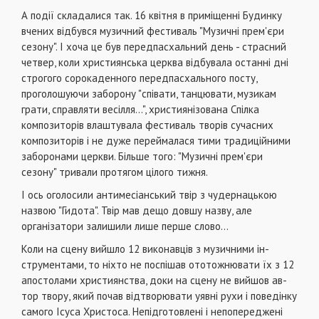
А події складалися так. 16 квітня в приміщенні Бу­динку
вчених відбувся музичний фестиваль "Музичні прем'єри
сезону". І хоча це був передпасхальний день - страсний
четвер, коли християнська церква відбувала останні дні
строгого сорокаденного передпасхального посту,
проголошуючи заборону "співати, танцювати, музикам
грати, справляти весілля...", християнізована Спілка
композиторів влаштувала фестиваль творів су­часних
композиторів і не дуже переймалася тими тра­диційними
заборонами церкви. Більше того: "Музичні прем'єри
сезону" тривали протягом цілого тижня.
І ось оголосили антимесіанський твір з чудернаць­кою
назвою "Гидота". Твір мав дещо довшу назву, але
організатори залишили лише перше слово...
Коли на сцену вийшло 12 виконавців з музичними ін­
струментами, то ніхто не поспішав ототожнювати їх з 12
апостолами християнства, доки на сцену не вийшов ав­
тор твору, який почав відтворювати уявні рухи і поведінку
самого Ісуса Христоса. Непідготовлені і непопереджені