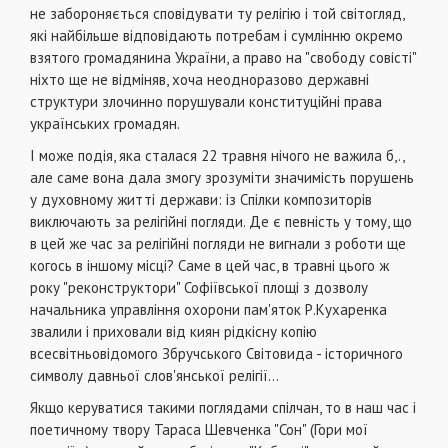
не забороняється сповідувати ту релігію і той сві­тогляд,
які найбільше відповідають потребам і сумлінню окремо
взятого громадянина України, а право на "сво­боду совісті"
ніхто ще не відміняв, хоча неодноразово державні
структури злочинно порушували конституційні права
українських громадян.
І може подія, яка сталася 22 травня нічого не важи­ла б,.,
але саме вона дала змогу зрозуміти значимість порушень
у духовному житті держави: із Спілки компо­зиторів
виключають за релігійні погляди. Де є певність у тому, що
в цей же час за релігійні погляди не вигнали з роботи ще
когось в іншому місці? Саме в цей час, в тра­вні цього ж
року "реконструктори" Софіївської площі з дозволу
начальника управління охорони пам'яток Р.Кухаренка
звалили і приховали від киян рідкісну копію
всесвітньовідомого Збручського Світовида - історично­го
символу давньої слов'янської релігії...
Якщо керуватися такими поглядами спілчан, то в наш час і
поетичному твору Тараса Шевченка "Сон" (Го­ри мої