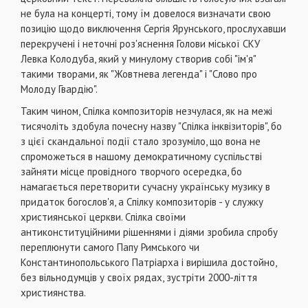
не була на концерті, тому їм довелося визначати свою
позицію щодо виключення Сергія Ярун­ського, прослухавши
перекручені і неточні роз'яснення Голови міської СКУ
Левка Колодуба, який у минулому створив собі "ім'я"
такими творами, як "Жовтнева легенда" і "Слово про
Молоду Гвардію".
Таким чином, Спілка композиторів незчулася, як на межі
тисячоліть здобула почесну назву "Спілка інквізи­торів", бо
з цієї скандальної події стало зрозуміло, що вона не
спроможеться в нашому демократичному суспі­льстві
зайняти місце провідного творчого осередка, бо
намагається перетворити сучасну українську музику в
придаток богослов'я, а Спілку композиторів - у служку
християнської церкви. Спілка своїми
антиконституційними рішеннями і діями зробила спробу
переплюнути са­мого Папу Римського чи
Константинопольського Патрі­арха і вирішила достойно,
без вільнодумців у своїх ря­дах, зустріти 2000-ліття
християнства.