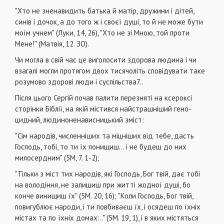
"Хто не зненавидить батька й матір, дружини і дітей,
синів і дочок, а до того ж і своєї душі, то й не може бути
моїм учнем" (Луки, 14, 26), "Хто не зі Мною, той проти
Мене!" (Матвія, 12. ЗО).
Чи могла в свій час це виголосити здорова людина і чи
взагалі могли протягом двох тисячоліть сповідувати таке
розумово здорові люди і суспільства7..
Після цього Сергій почав палити перезняті на ксеро­ксі
сторінки Біблії, на якій містився найстрашніший гено­
цидний, людиноненависницький зміст:
"Сім народів, численніших та міцніших від те­бе, дасть
Господь, тобі, то ти їх понищиш... і не будеш до них
милосердним" (5М, 7. 1-2);
"Тільки з міст тих народів, які Господь, Бог твій, дає тобі
на володіння, не залишиш при житті жодної душі, бо
конче винищиш їх" (5М. 20, 16); "Коли Господь, Бог твій,
повигублює народи, і ти повби­ваєш їх, і осядеш по їхніх
містах та по їхніх домах:.." (5М. 19, 1), і в яких містяться