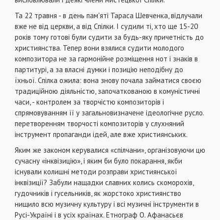
Та 22 травня - в день пам'яті Тараса Шевченка, від­лучали
вже не від церкви, а від Спілки. І судили ті, хто ще 15-20
років тому готові були судити за будь-яку при­четність до
християнства. Тепер вони взялися судити молодого
композитора не за гармонійне розміщення нот і знаків в
партитурі, а за власні думки і позицію неподіб­ну до
їхньої. Спілка ожила: вона знову почала займати­ся своєю
традиційною діяльністю, започаткованою в ко­муністичні
часи, - контролем за творчістю композиторів і
спрямовуванням її у загальновизначене ідеологічне ру­сло.
перетворенням творчості композиторів у слухняний
інструмент пропаганди ідей, але вже християнських.
Яким же законом керувалися «спілчани», організо­вуючи цю
сучасну «інквізицію», і яким би було покаран­ня, якби
існували колишні методи розправи християнсь­кої
інквізиції? Забули нащадки славних колись скомо­рохів,
гудочників і гусельників, як жорстоко християнс­тво
нищило всю музичну культуру і всі музичні інстру­менти в
Русі-Україні і в усіх країнах. Етнограф О. Афанасьєв