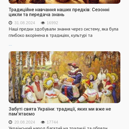
Традиційне навчання наших предків: Сезонні
цикли та передача знань
31.08.2024
16992
Наші предки здобували знання через систему, яка була
глибоко вкорінена в традиціях, культурі та
...
Забуті свята України: традиції, яких ми вже не
пам'ятаємо
20.08.2024
17744
Український народ багатий на традиції та обряди,