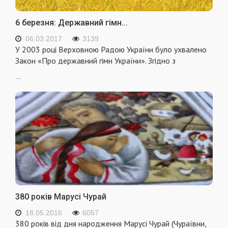
6 березня: Державний гімн...
06.03.2017
3139
У 2003 році Верховною Радою України було ухвалено
Закон «Про державний гімн України». Згідно з
...
380 років Марусі Чурай
18.05.2016
6057
380 років від дня народження Марусі Чурай (Чураївни,