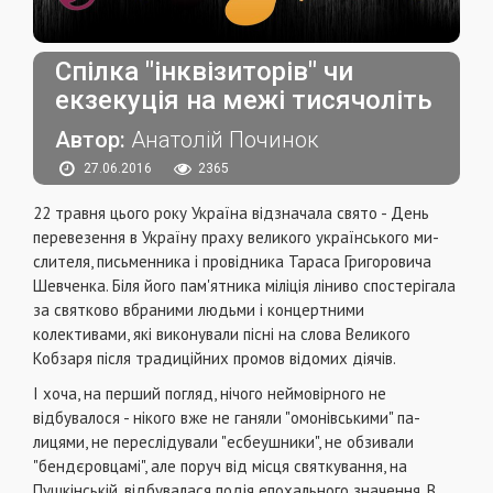
Спілка "інквізиторів" чи
екзекуція на межі тисячоліть
Автор:
Анатолій Починок
27.06.2016
2365
22 травня цього року Україна відзначала свято - День
перевезення в Україну праху великого українського ми­
слителя, письменника і провідника Тараса Григоровича
Шевченка. Біля його пам'ятника міліція ліниво спостері­гала
за святково вбраними людьми і концертними
колективами, які виконували пісні на слова Великого
Кобза­ря після традиційних промов відомих діячів.
І хоча, на перший погляд, нічого неймовірного не
відбувалося - нікого вже не ганяли "омонівськими" па­
лицями, не переслідували "есбеушники", не обзивали
"бендєровцамі", але поруч від місця святкування, на
Пушкінській, відбувалася подія епохального значення. В