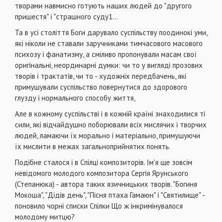
творами на­вмисно готують наших людей до "другого
пришестя" і "страшного суду1...
Та в усі століття Боги дарувало суспільству поодинокі уми,
які ніколи не ставали заручниками тимчасового ма­сового
психозу і фанатизму, а сміливо пропонували ма­сам свої
оригінальні, неординарні думки: чи то у вигляді прозових
творів і трактатів, чи то - художніх передбачень, які
примушували суспільство повернутися до здорового
глузду і нормального способу життя,
Але в кожному суспільстві і в кожній країні знаходили­ся ті
сили, які відчайдушно поборювали всіх мислячих і творчих
людей, ламаючи їх морально і матеріально, примушуючи
їх мислити в межах загальноприйнятих понять.
Подібне сталося і в Спілці композиторів. Ім'я ще зовсім
невідомого молодого композитора Сергія Ярун­ського
(Степанюка) - автора таких язичницьких творів. "Богиня
Мокоша", "Дідів день", "Пісня птаха Гамаюн" і "Святилище" -
поновило чорні списки Спілки Що ж інкримінувалося
молодому митцю?