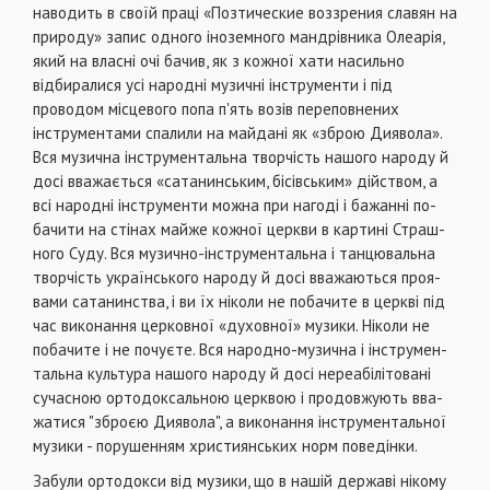
наводить в своїй праці «Позтические воззрения славян на
природу» запис одного іноземного мандрів­ника Олеарія,
який на власні очі бачив, як з кожної хати насильно
відбиралися усі народні музичні інструменти і під
проводом місцевого попа п'ять возів переповнених
інструментами спалили на майдані як «зброю Диявола».
Вся музична інструментальна творчість нашого народу й
досі вважається «сатанинським, бісівським» дійством, а
всі народні інструменти можна при нагоді і бажанні по­
бачити на стінах майже кожної церкви в картині Страш­
ного Суду. Вся музично-інструментальна і танцювальна
творчість українського народу й досі вважаються проя­
вами сатанинства, і ви їх ніколи не побачите в церкві під
час виконання церковної «духовної» музики. Ніколи не
побачите і не почуєте. Вся народно-музична і інструмен­
тальна культура нашого народу й досі нереабілітовані
сучасною ортодоксальною церквою і продовжують вва­
жатися "зброєю Диявола", а виконання інструментальної
музики - порушенням християнських норм поведінки.
Забули ортодокси від музики, що в нашій державі нікому