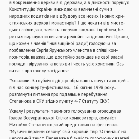
відокремлення церкви від держави, а в дійсності по­рушує
Конституцію України, викидаючи величезні суми з
народних податків на відбудову все нових і нових хри­
стиянських церков і монастирів? І що чекати від мисте­
цької спілки, яка, замість творчих завдань і проблем, бе­
реться вирішувати питання релігійні та ідеологічні. Ціка­во,
що кожен з членів "інквізиційної ради", голосуючи за
позбавлення Сергія Ярунського членства в спілці ком­
позиторів, вважав, що достойно захищав не свої власні
погляди і вірування, а погляди і честь усіх християн. Ось
витяг з протоколу засідання:
"Ухвалили: За публічні дії, що ображають почуття людей...
під час концерту-фестивалю... 16 квітня 1998 року..,
розглянути питання про подальше перебування
Степанюка в СКУ згідно пункту 4-7 Статуту СКУ".
Ухвалу і результати таємного голосування оголо­шував
Голова Всеукраїнської Спілки композиторів, комуніст
Михайло Степаненко, який представив на фес­тиваль
"Музичні перлини сезону" свій хоровий твір "Отченаш" на
церковний текст. Переважна більшість голо­суючих взагалі