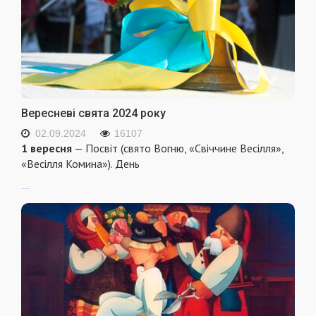
Вересневі свята 2024 року
02.09.2024
16107
1 вересня
— Посвіт (свято Вогню, «Свіччине Весілля»,
«Весілля Комина»). День
...