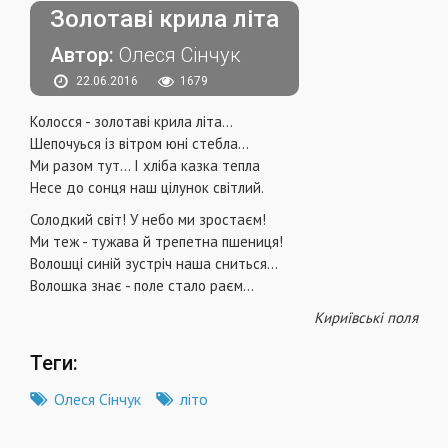
Золотаві крила літа
Автор:
Олеся Сінчук
22.06.2016
1679
Колосся - золотаві крила літа...
Шепочуься із вітром юні стебла...
Ми разом тут... І хліба казка тепла
Несе до сонця наш цілунок світлий.
Солодкий світ! У небо ми зростаєм!
Ми теж - тужава й трепетна пшениця!
Волошці синій зустріч наша сниться...
Волошка знає - поле стало раєм...
Кириївські поля
Теги:
Олеся Сінчук
літо