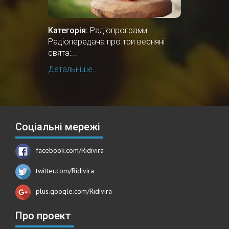
Категорія:
Радіопрограми
Радіопередача про три весняні
свята:...
Детальніше...
Соціальні мережі
facebook.com/Ridivira
twitter.com/Ridivira
plus.google.com/Ridivira
Про проект