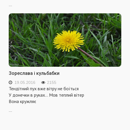
...
Зореслава і кульбабки
19.05.2016
2155
Тендітний пух вже вітру не боїться
У донечки в руках… Мов теплий вітер
Вона кружляє
...