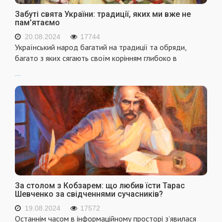
Забуті свята України: традиції, яких ми вже не
пам'ятаємо
20.08.2024
17744
Український народ багатий на традиції та обряди,
багато з яких сягають своїм корінням глибоко в
...
За столом з Кобзарем: що любив їсти Тарас
Шевченко за свідченнями сучасників?
19.08.2024
17572
Останнім часом в інформаційному просторі з’явилася