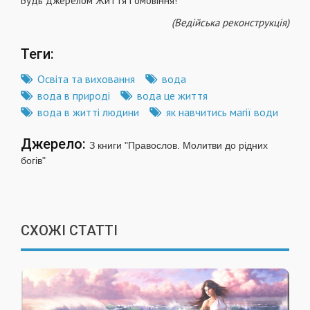
Будь джерелом Життя і омовіння!
(Ведійська реконструкція)
Теги:
Освіта та виховання
вода
вода в природі
вода це життя
вода в житті людини
як навчитись магії води
Джерело:
З книги "Правослов. Молитви до рідних
богів"
СХОЖІ СТАТТІ