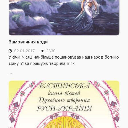
Замовляння води
02.01.2017
2630
У січні місяці найбільше пошановував наш народ богиню
Дану. Уява пращурів творила її як
...