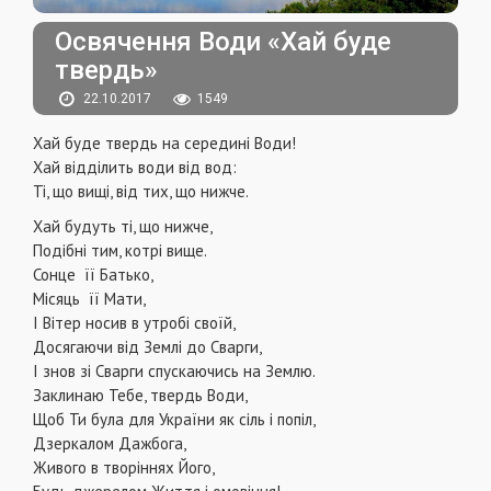
Освячення Води «Хай буде
твердь»
22.10.2017
1549
Хай буде твердь на середині Води!
Хай відділить води від вод:
Ті, що вищі, від тих, що нижче.
Хай будуть ті, що нижче,
Подібні тим, котрі вище.
Сонце її Батько,
Місяць її Мати,
І Вітер носив в утробі своїй,
Досягаючи від Землі до Сварги,
І знов зі Сварги спускаючись на Землю.
Заклинаю Тебе, твердь Води,
Щоб Ти була для України як сіль і попіл,
Дзеркалом Дажбога,
Живого в творіннях Його,