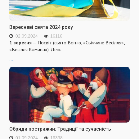
Вересневі свята 2024 року
02.09.2024
16116
1 вересня
— Посвіт (свято Вогню, «Свіччине Весілля»,
«Весілля Комина»). День
...
Обряди пострижин: Традиції та сучасність
01.09.2024
16338