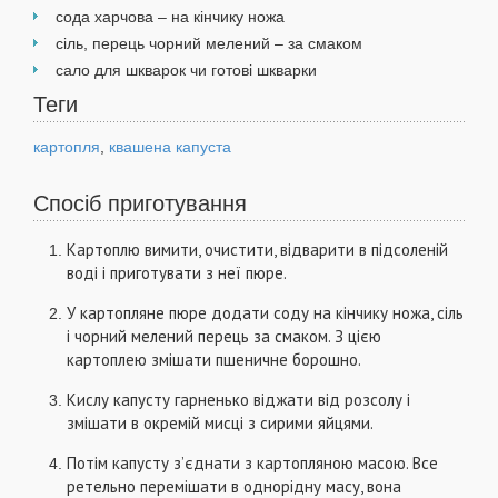
сода харчова – на кінчику ножа
сіль, перець чорний мелений – за смаком
сало для шкварок чи готові шкварки
Теги
картопля
,
квашена капуста
Спосіб приготування
Картоплю вимити, очистити, відварити в підсоленій
воді і приготувати з неї пюре.
У картопляне пюре додати соду на кінчику ножа, сіль
і чорний мелений перець за смаком. З цією
картоплею змішати пшеничне борошно.
Кислу капусту гарненько віджати від розсолу і
змішати в окремій мисці з сирими яйцями.
Потім капусту з’єднати з картопляною масою. Все
ретельно перемішати в однорідну масу, вона