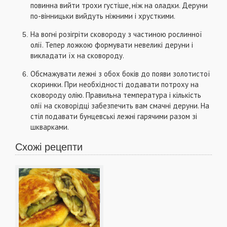
повинна вийти трохи густіше, ніж на оладки. Деруни
по-вінницьки вийдуть ніжними і хрусткими.
На вогні розігріти сковороду з частиною рослинної
олії. Тепер ложкою формувати невеликі деруни і
викладати їх на сковороду.
Обсмажувати лежні з обох боків до появи золотистої
скоринки. При необхідності додавати потроху на
сковороду олію. Правильна температура і кількість
олії на сковорідці забезпечить вам смачні деруни. На
стіл подавати бунцевські лежні гарячими разом зі
шкварками.
Схожі рецепти