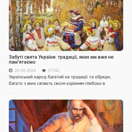
Забуті свята України: традиції, яких ми вже не
пам'ятаємо
20.08.2024
17742
Український народ багатий на традиції та обряди,
багато з яких сягають своїм корінням глибоко в
...