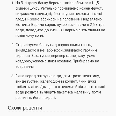
На 3-літрову банку беремо півкіло абрикосів і 1,5
склянки цукру. Ретельно промиваємо кожен фрукт,
видаляємо гілочки, відбраковуємо некрасиві і м'які
плоди. Ріжемо абрикоси на половинки і видаляємо
кісточки. Варимо сироп: цукор висипаємо в 2,5 літра
води, доводимо до кипіння і варимо п'ять хвилин на
повільному вогні.
Стерилізуємо банку над парою хвилин п'ять,
викладаємо в неї абрикоси, заливаємо гарячим
сиропом. Закатуємо, перевертаємо, закутуємо
ковдрою, чекаємо, поки охолоне. Прибираємо на
зберігання.
Якщо перед закруткою додати трохи желатину,
вийде густий, желеподібний компот, який дуже
люблять діти. Для цього в невеликій кількості теплої
води розпустіть чверть пакетика желатину, потім
розчиніть його в сиропі.
Схожі рецепти