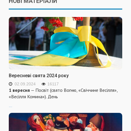
НОВІ МАТЕРІАЛИ
Вересневі свята 2024 року
02.09.2024
16117
1 вересня
— Посвіт (свято Вогню, «Свіччине Весілля»,
«Весілля Комина»). День
...