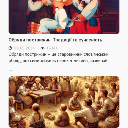
Обряди пострижин: Традиції та сучасність
01.09.2024
16341
Обряди пострижин — це старовинний слов'янський
обряд, що символізував перехід дитини, зазвичай
...