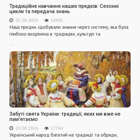
Традиційне навчання наших предків: Сезонні
цикли та передача знань
31.08.2024
16995
Наші предки здобували знання через систему, яка була
глибоко вкорінена в традиціях, культурі та
...
Забуті свята України: традиції, яких ми вже не
пам'ятаємо
20.08.2024
17744
Український народ багатий на традиції та обряди,