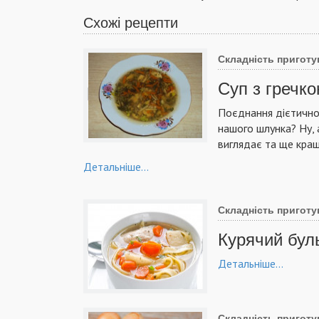
Схожі рецепти
Складність приготу
Суп з гречк
Поєднання дієтичної
нашого шлунка? Ну, 
виглядає та ще кращ
Детальніше...
Складність приготу
Курячий бул
Детальніше...
Складність приготу