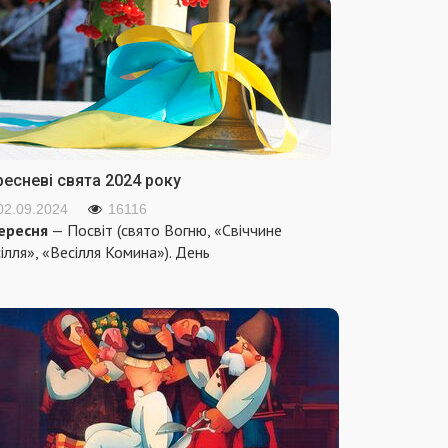
ресневі свята 2024 року
02.09.2024
16116
ересня
— Посвіт (свято Вогню, «Свіччине
ілля», «Весілля Комина»). День