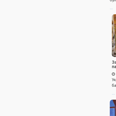
...
За
п
Ук
ба
...