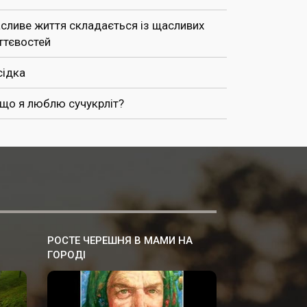
сливе життя складається із щасливих
ттєвостей
сідка
 що я люблю сучукрліт?
РОСТЕ ЧЕРЕШНЯ В МАМИ НА
ГОРОДІ