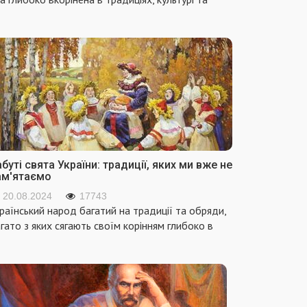
буті свята України: традиції, яких ми вже не
ам'ятаємо
20.08.2024
17743
раїнський народ багатий на традиції та обряди,
гато з яких сягають своїм корінням глибоко в