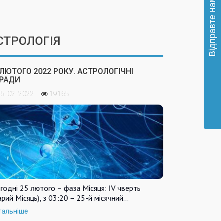
СТРОЛОГІЯ
 ЛЮТОГО 2022 РОКУ. АСТРОЛОГІЧНІ
РАДИ
5. 02. 2022
19165
годні 25 лютого – фаза Місяця: IV чверть
арий Місяць), з 03:20 – 25-й місячний…
тальніше