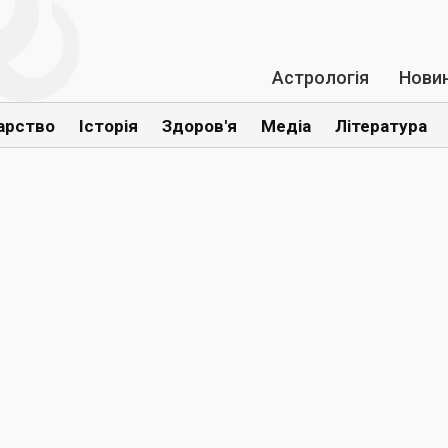
Астрологія
Нови
арство
Історія
Здоров'я
Медіа
Література