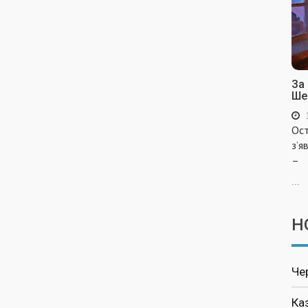
За
Ше
Ост
з’я
–
...
Н
Че
Ка