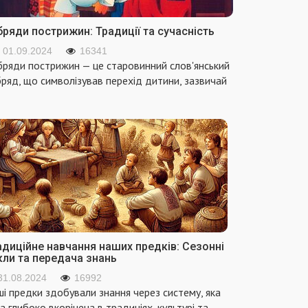
ряди пострижин: Традиції та сучасність
01.09.2024
16341
ряди пострижин — це старовинний слов'янський
ряд, що символізував перехід дитини, зазвичай
адиційне навчання наших предків: Сезонні
кли та передача знань
31.08.2024
16992
і предки здобували знання через систему, яка
а глибоко вкорінена в традиціях, культурі та