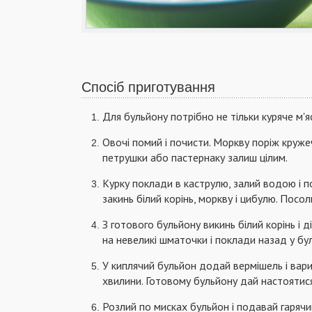
Спосіб приготування
Для бульйону потрібно не тільки куряче м'яс
Овочі помий і почисти. Моркву поріж круже
петрушки або пастернаку залиш цілим.
Курку поклади в каструлю, залий водою і пос
закинь білий корінь, моркву і цибулю. Посол
З готового бульйону викинь білий корінь і д
на невеликі шматочки і поклади назад у бу
У киплячий бульйон додай вермішель і вари
хвилини. Готовому бульйону дай настоятис
Розлий по мисках бульйон і подавай гарячи