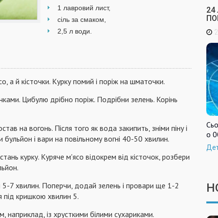
1 лавровий лист,
24
ПО
сіль за смаком,
2,5 л води.
2
о, а й кісточки. Курку помий і поріж на шматочки.
чками. Цибулю дрібно поріж. Подрібни зелень. Корінь
Сьо
тав на вогонь. Після того як вода закипить, зніми піну і
о 0
и бульйон і вари на повільному вогні 40-50 хвилин.
Де
істань курку. Куряче м'ясо відокрем від кісточок, розбери
льйон.
 5-7 хвилин. Поперчи, додай зелень і провари ще 1-2
Н
я під кришкою хвилин 5.
м, наприклад, із хрусткими білими сухариками.