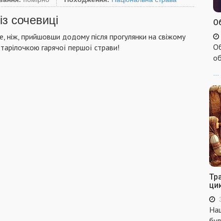
із сочевиці
Об
, ніж, прийшовши додому після прогулянки на свіжому
Об
я тарілочкою гарячої першої страви!
об
...
Тр
ци
Наш
бул