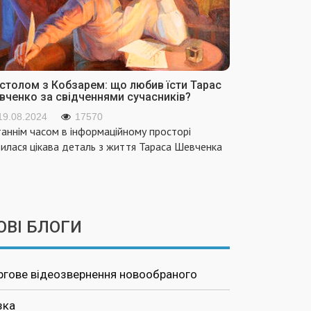
 столом з Кобзарем: що любив їсти Тарас
вченко за свідченнями сучасників?
19.08.2024
17570
аннім часом в інформаційному просторі
вилася цікава деталь з життя Тараса Шевченка
ОВІ БЛОГИ
ргове відеозвернення новообраного
зка