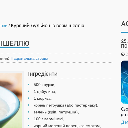
А
рави
Курячий бульйон із вермішеллю
/
25
МІШЕЛЛЮ
ПО
2
ення:
Національна страва
Інгредієнти
500 г курки,
1 цибулина,
1 морква,
корінь петрушки (або пастернаку),
Сьо
зелень (кріп, петрушка),
(ст
100 г вермішелі,
Де
чорний мелений перець за смаком,