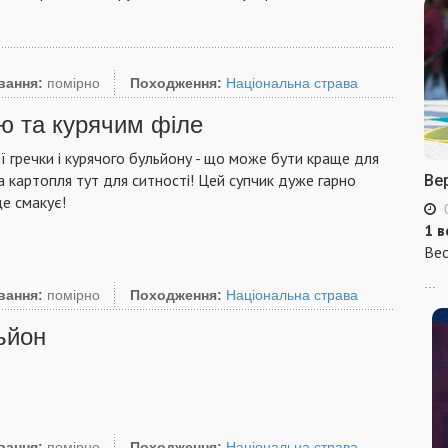
вання:
помірно
Походження:
Національна страва
ою та курячим філе
 гречки і курячого бульйону - що може бути краще для
а картопля тут для ситності! Цей супчик дуже гарно
Ве
е смакує!
1 в
Вес
...
вання:
помірно
Походження:
Національна страва
ьйон
вання:
помірно
Походження:
Національна страва