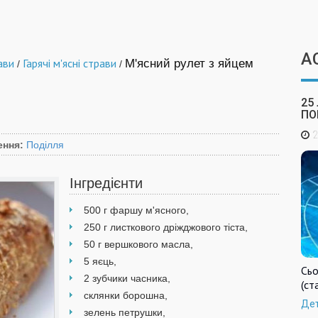
А
ави
Гарячі м'ясні страви
М'ясний рулет з яйцем
/
/
25
ПО
2
ення:
Поділля
Інгредієнти
500 г фаршу м'ясного,
250 г листкового дріжджового тіста,
50 г вершкового масла,
5 яєць,
Сьо
2 зубчики часника,
(ст
склянки борошна,
Де
зелень петрушки,