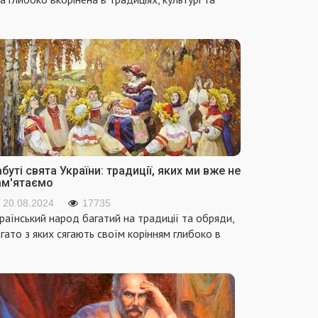
буті свята України: традиції, яких ми вже не
ам'ятаємо
20.08.2024
17735
раїнський народ багатий на традиції та обряди,
гато з яких сягають своїм корінням глибоко в