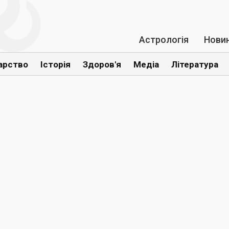
Астрологія
Нови
арство
Історія
Здоров'я
Медіа
Література