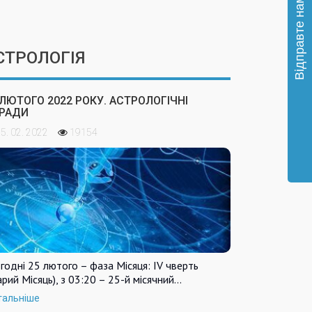
СТРОЛОГІЯ
 ЛЮТОГО 2022 РОКУ. АСТРОЛОГІЧНІ
РАДИ
5. 02. 2022
19154
годні 25 лютого – фаза Місяця: IV чверть
арий Місяць), з 03:20 – 25-й місячний…
тальніше