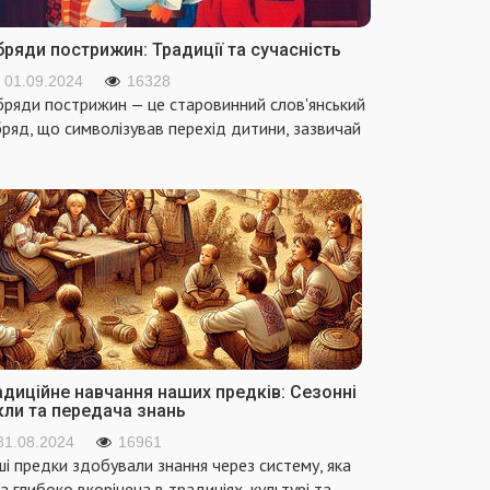
ряди пострижин: Традиції та сучасність
01.09.2024
16328
ряди пострижин — це старовинний слов'янський
ряд, що символізував перехід дитини, зазвичай
адиційне навчання наших предків: Сезонні
кли та передача знань
31.08.2024
16961
і предки здобували знання через систему, яка
а глибоко вкорінена в традиціях, культурі та