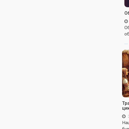
Об
Об
об
...
Тр
ци
Наш
бул