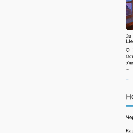
За
Ше
Ост
з’я
–
...
Н
Че
Ка