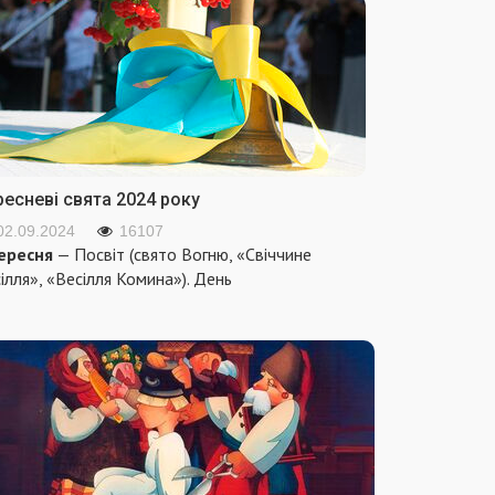
ресневі свята 2024 року
02.09.2024
16107
ересня
— Посвіт (свято Вогню, «Свіччине
ілля», «Весілля Комина»). День