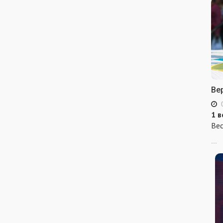
Ве
1 в
Вес
...