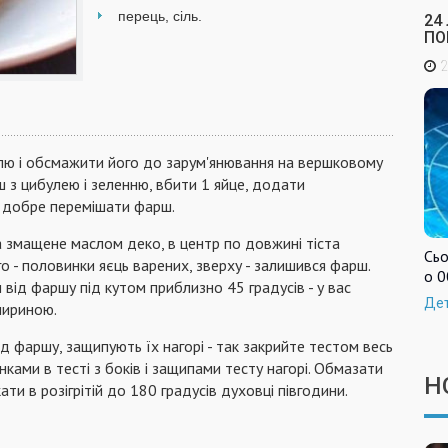
перець, сіль.
24
ПО
2
булю і обсмажити його до зарум'янювання на вершковому
 з цибулею і зеленню, вбити 1 яйце, додати
, добре перемішати фарш.
а змащене маслом деко, в центр по довжині тіста
Сьо
 - половинки яєць варених, зверху - залишився фарш.
о 0
н від фаршу під кутом приблизно 45 градусів - у вас
Де
шириною.
д фаршу, защипують їх нагорі - так закрийте тестом весь
ками в тесті з боків і защипами тесту нагорі. Обмазати
Н
ти в розігрітій до 180 градусів духовці півгодини.