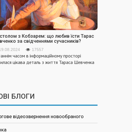
 столом з Кобзарем: що любив їсти Тарас
вченко за свідченнями сучасників?
19.08.2024
17557
аннім часом в інформаційному просторі
вилася цікава деталь з життя Тараса Шевченка
ОВІ БЛОГИ
ргове відеозвернення новообраного
зка