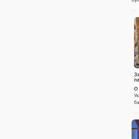
...
За
п
Ук
ба
...