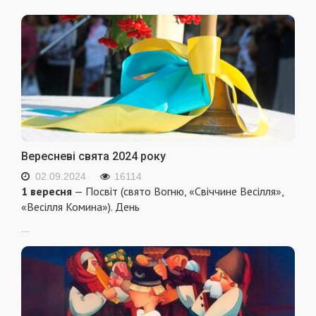
Вересневі свята 2024 року
02.09.2024
16114
1 вересня
— Посвіт (свято Вогню, «Свіччине Весілля»,
«Весілля Комина»). День
...