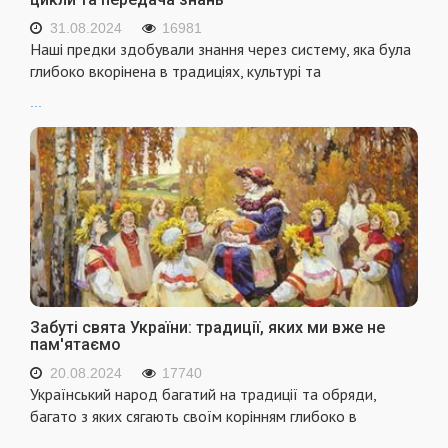
31.08.2024
16981
Наші предки здобували знання через систему, яка була
глибоко вкорінена в традиціях, культурі та
...
Забуті свята України: традиції, яких ми вже не
пам'ятаємо
20.08.2024
17740
Український народ багатий на традиції та обряди,
багато з яких сягають своїм корінням глибоко в
...