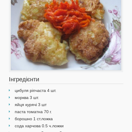
Інгредієнти
цибуля ріпчаста 4 шт.
морква 3 шт.
яйця курячі 3 шт
паста томатна 70 г.
борошно 1 ст.ложка
сода харчова 0.5 ч.ложки