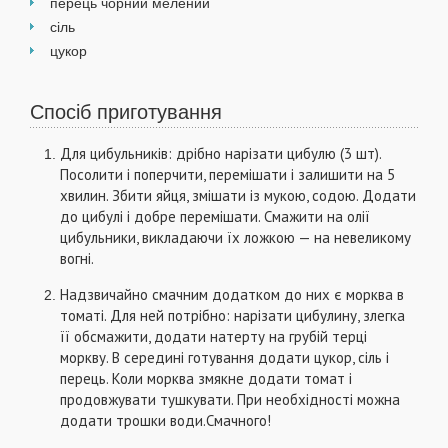
перець чорний мелений
сіль
цукор
Спосіб приготування
Для цибульників: дрібно нарізати цибулю (3 шт).
Посолити і поперчити, перемішати і залишити на 5
хвилин. Збити яйця, змішати із мукою, содою. Додати
до цибулі і добре перемішати. Смажити на олії
цибульники, викладаючи їх ложкою — на невеликому
вогні.
Надзвичайно смачним додатком до них є морква в
томаті. Для ней потрібно: нарізати цибулину, злегка
її обсмажити, додати натерту на грубій терці
моркву. В середині готування додати цукор, сіль і
перець. Коли морква змякне додати томат і
продовжувати тушкувати. При необхідності можна
додати трошки води.Смачного!