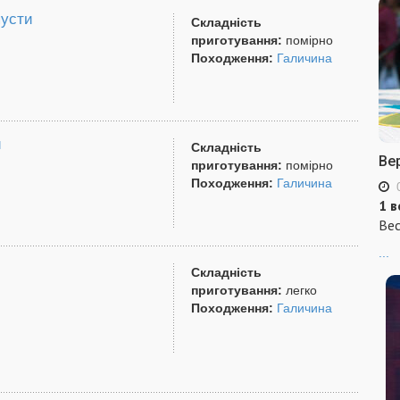
пусти
Складність
приготування:
помірно
Походження:
Галичина
и
Складність
Ве
приготування:
помірно
Походження:
Галичина
1 в
Вес
...
Складність
приготування:
легко
Походження:
Галичина