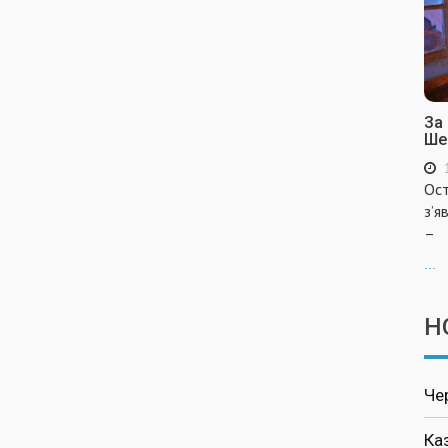
За
Ше
Ост
з’я
–
...
Н
Че
Ка