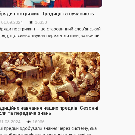
ряди пострижин: Традиції та сучасність
01.09.2024
16330
ряди пострижин — це старовинний слов'янський
ряд, що символізував перехід дитини, зазвичай
адиційне навчання наших предків: Сезонні
кли та передача знань
31.08.2024
16966
і предки здобували знання через систему, яка
а глибоко вкорінена в традиціях, культурі та