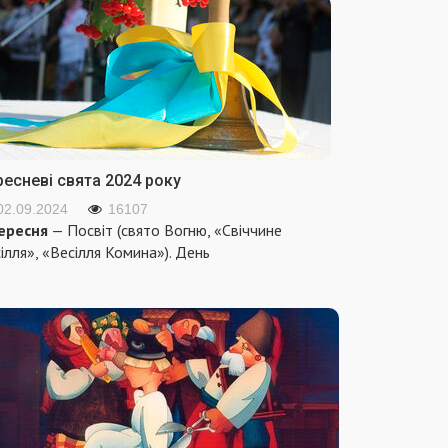
ресневі свята 2024 року
02.09.2024
16107
ересня
— Посвіт (свято Вогню, «Свіччине
ілля», «Весілля Комина»). День