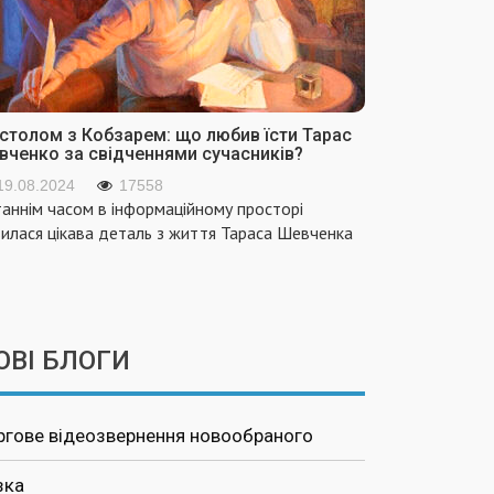
 столом з Кобзарем: що любив їсти Тарас
вченко за свідченнями сучасників?
19.08.2024
17558
аннім часом в інформаційному просторі
вилася цікава деталь з життя Тараса Шевченка
ОВІ БЛОГИ
ргове відеозвернення новообраного
зка