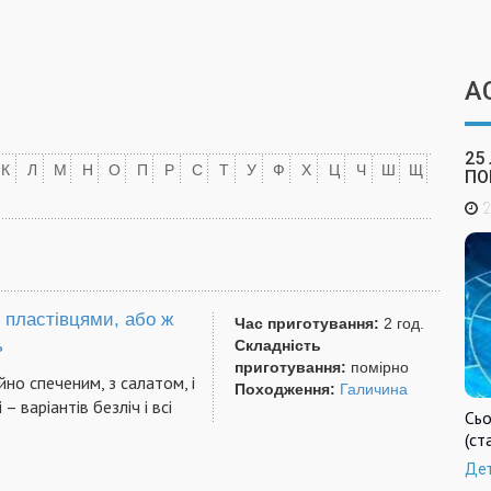
А
25
К
Л
М
Н
О
П
Р
С
Т
У
Ф
Х
Ц
Ч
Ш
Щ
ПО
2
 пластівцями, або ж
Час приготування:
2 год.
ь
Складність
приготування:
помірно
йно спеченим, з салатом, і
Походження:
Галичина
– варіантів безліч і всі
Сьо
(ст
Де