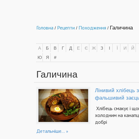
Головна
Рецепти
Походження
Галичина
/
/
/
А
Б
В
Г
Д
Е
Є
Ж
З
І
Ї
И
Й
Ю
Я
#
Галичина
Лінивий хлібець з
фальшивий заєц
Хлібець смакує і що
холодним на канапці 
добрі
Детальніше...