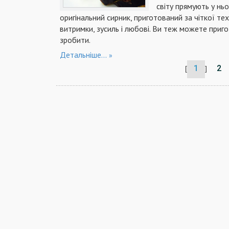
світу прямують у нь
оригінальний сирник, приготований за чіткої те
витримки, зусиль і любові. Ви теж можете приго
зробити.
Детальніше...
1
2
[
]