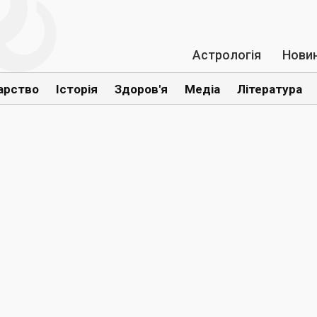
Астрологія
Нови
арство
Історія
Здоров'я
Медіа
Література