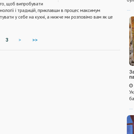
ого, щоб випробувати
...
хнології і традицій, приклавши в процес максимум
тувати у себе на кухні, а нижче ми розповімо вам як це
3
>
>>
За
п
Ук
ба
...