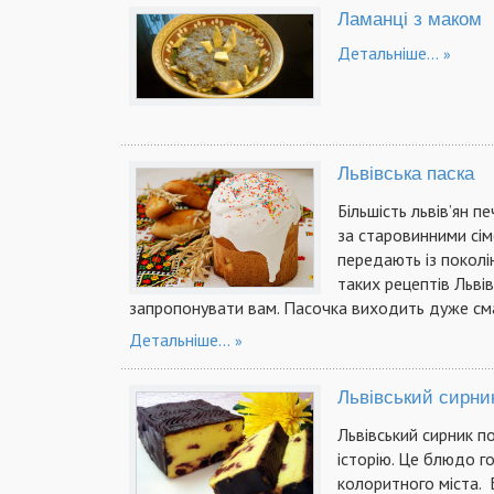
Ламанці з маком
Детальніше...
Львівська паска
Більшість львів’ян п
за старовинними сім
передають із поколін
таких рецептів Льві
запропонувати вам. Пасочка виходить дуже см
Детальніше...
Львівський сирни
Львівський сирник п
історію. Це блюдо г
колоритного міста. 