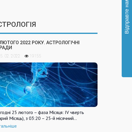
СТРОЛОГІЯ
 ЛЮТОГО 2022 РОКУ. АСТРОЛОГІЧНІ
РАДИ
5. 02. 2022
19155
годні 25 лютого – фаза Місяця: IV чверть
арий Місяць), з 03:20 – 25-й місячний…
тальніше