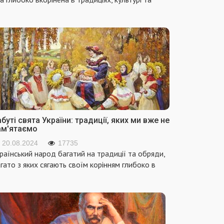
буті свята України: традиції, яких ми вже не
ам'ятаємо
20.08.2024
17735
раїнський народ багатий на традиції та обряди,
гато з яких сягають своїм корінням глибоко в