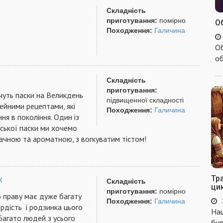
Складність
приготування:
помірно
Об
Походження:
Галичина
Об
об
...
Складність
приготування:
ечуть паски на Великдень
підвищенної складності
ейними рецептами, які
Походження:
Галичина
ня в покоління. Один із
вської паски ми хочемо
ачною та ароматною, з вогкуватим тістом!
Тр
к
Складність
ци
приготування:
помірно
о праву має дуже багату
Походження:
Галичина
ордість і родзинка цього
Наш
Багато людей з усього
бул