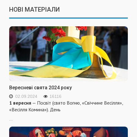
НОВІ МАТЕРІАЛИ
Вересневі свята 2024 року
02.09.2024
16116
1 вересня
— Посвіт (свято Вогню, «Свіччине Весілля»,
«Весілля Комина»). День
...