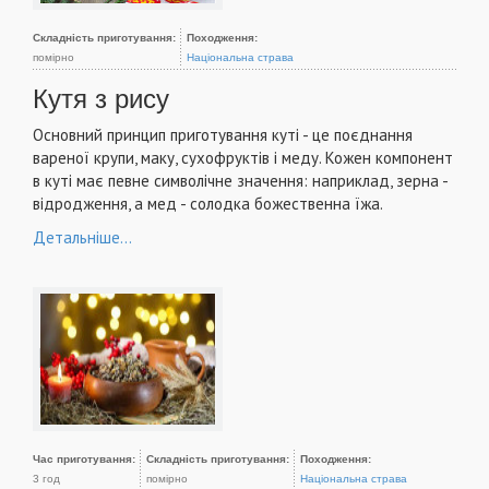
Складність приготування:
Походження:
помірно
Національна страва
Кутя з рису
Основний принцип приготування куті - це поєднання
вареної крупи, маку, сухофруктів і меду. Кожен компонент
в куті має певне символічне значення: наприклад, зерна -
відродження, а мед - солодка божественна їжа.
Детальніше...
Час приготування:
Складність приготування:
Походження:
3 год
помірно
Національна страва