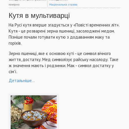
помірно
Національна страва
Кутя в мультиварці
На Русі кутя вперше згадується у «Повісті временних літ».
Кутя - це розварені зерна пшениці, засолоджені медом.
Пізніше почали готувати кутю з додаванням маку та
горіхів.
Зерно пшениці, яке є основою куті - це символ вічного
життя, достатку. Мед символізує райську насолоду. Таке
ж значення мають і родзинки. Мак - символ достатку у
сім'ї.
Детальніше...