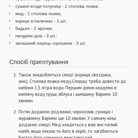
сушені ягоди полуниці - 1 столова ложка;
мед - 1 столова ложка;
кориця в паличках - 1 шт.;
бадьян - 2 зірочки;
гвоздика ціла - 3 шт.;
запашний перець горошком - 3 шт.
Спосіб приготування
Також знадобляться спеції (кориця, гвоздика,
аніс). Столова ложка меду.Спершу треба довести до
кипіння 1,5 літра води. Першим ділом кладемо в
киплячу воду груші, яблука і шипшину. Варимо 10
хвилин.
Потім додаємо родзинки, чорнослив, суницю і
журавлину. Варимо ще 10 хвилин. У самому кінці
додаємо спеції. Мед кладеться у вже вистиглий
напій, якщо покласти його в окріп, то загубляться
багато його корисних властивостей.