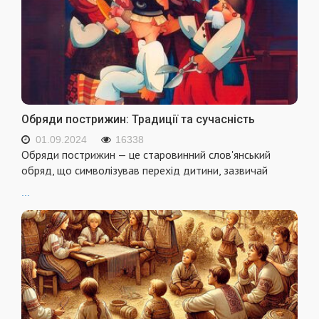
Обряди пострижин: Традиції та сучасність
01.09.2024
16338
Обряди пострижин — це старовинний слов'янський
обряд, що символізував перехід дитини, зазвичай
...