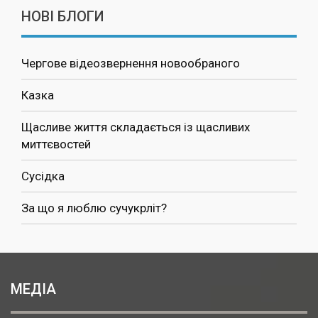
НОВІ БЛОГИ
Чергове відеозвернення новообраного
Казка
Щасливе життя складається із щасливих
миттєвостей
Сусідка
За що я люблю сучукрліт?
МЕДІА