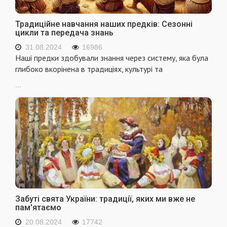
Традиційне навчання наших предків: Сезонні
цикли та передача знань
31.08.2024
16986
Наші предки здобували знання через систему, яка була
глибоко вкорінена в традиціях, культурі та
...
Забуті свята України: традиції, яких ми вже не
пам'ятаємо
20.08.2024
17742