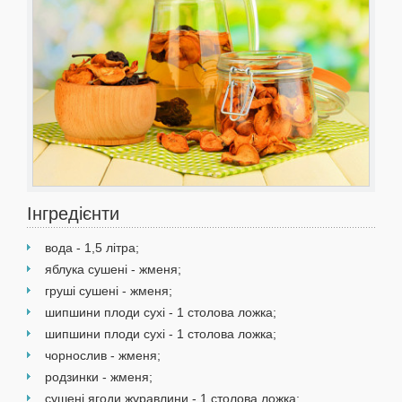
Інгредієнти
вода - 1,5 літра;
яблука сушені - жменя;
груші сушені - жменя;
шипшини плоди сухі - 1 столова ложка;
шипшини плоди сухі - 1 столова ложка;
чорнослив - жменя;
родзинки - жменя;
сушені ягоди журавлини - 1 столова ложка;