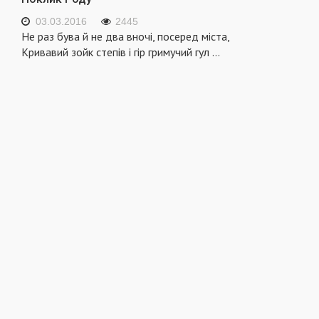
03.03.2016
2445
Не раз бува й не два вночі, посеред міста,
Кривавий зойк степів і гір гримучий гул
...