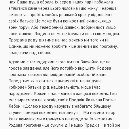
них. Ваша душа обрала їх серед інших пар і побажала
втілитися саме через цього чоловіка і цю жінку. І нарешті,
четверта - зробіть якийсь реальний крок у відношенні
своїх батьків. Це може бути конкретний вчинок, якщо
вони поруч. Або телефонний дзвінок, добрий лист, якщо
вони далеко. Людина не може існувати поза своїм родом.
Програма роду діятиме на нас, хочемо ми того чи ні.
Єдине, що ми можемо зробити, - це змінити цю програму,
працюючи над собою.
Адже ми є господарями свого життя. Звичайно, це не
просте завдання, але його потрібно вирішити. Родова
програма завжди відповідає нашій особистій кармі.
Перед тим як з'явитися в цьому світі, наша душа
«обирає» батьків, рід, національність, місце і час
народження. Кожен з нас - ланка в ланцюзі поколінь. І всі
ми спираємося на досвід своїх Предків. Як писав Постав
Лебон: «Долею народу керують в набагато більшому
ступені померлі покоління, ніж живучі ... Ми несемо тягар
їхніх помилок; ми отримуємо нагороду за їх чесноти».
Родова програма - це сукупні дії наших Предків. І в той же