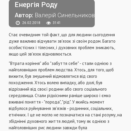
Енергія Роду
Автор:
Валерій Синельников
26.02.2018
3141
Стає очевидним той факт, що для людини сьогодення
дуже важливо відчувати зв'язок зі своїм родом. Багато
особистісних і тілесних, і духовних проблем зникають,
якщо цей зв'язок відновлюється.
"Втрата коріння" або "забуття себе" - стали однією з
найголовніших проблем людства. Хтось, для того, щоб
вижити, був змушений відмовлятися від свого
походження. Хтось волею випадку, або долі, був
відрізаний від своєї родини або свого соціального
середовища. Стали рідкісними раніше широко і ємко
вживані поняття - "порода", "рід". У якийсь момент
відбулося руйнування зв'язків - родинних, соціальних,
етнічних. І це не могло не позначатися на стані розуму, на
збіднінні духовного життя людей, тому як однією з
найголовніших рис людини завжди була