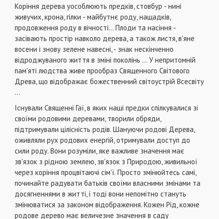
Коріння дерева уособлюють предків, стовбур - нині
живучих, крона, гілки - майбутнє роду, нащадків,
продовження роду в вічності... Плоди та насіння -
засівають простір навколо дерева, а також листя, в'яне
восени і знову зелене навесні, - знак нескінченно
відроджуваного життя в зміні поколінь ... У непритомній
пам'яті людства живе прообраз Священного Світового
Древа, що відображає божественний світоустрій Всесвіту
...
Існували Священні Гаї, в яких наші предки спілкувалися зі
своїми родовими деревами, творили обряди,
підтримували цілісність родів. Шануючи родові Дерева,
оживляли рух родових енергій, отримували доступ до
сили роду. Вони розуміли, яке важливе значення має
зв'язок з рідною землею, зв'язок з Природою, живильної
через коріння процвітаючі сім'ї. Просто змінюйтесь самі,
починайте радувати батьків своїми власними змінами та
досягненнями в житті, і тоді вони непомітно стануть
змінюватися за законом відображення. Кожен Рід, кожне
родове дерево має величезне значення в саду