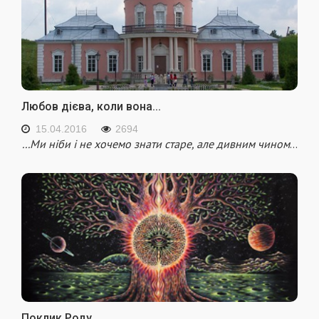
Любов дієва, коли вона...
15.04.2016
2694
...Ми ніби і не хочемо знати старе, але дивним чином
...
Поклик Роду