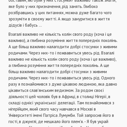
обставин, які були у них стосунки? Важливо також знати,
яке було у них призначення, рід занять. Глибоко
розібравшись у цих питаннях, можна дуже багато чого
зрозуміти в своєму житті. А якщо зануритися в життя
дідусів і бабусь ...
Взагалі важливо не кількість колін свого роду (хоча і це
важливо), а глибина розуміння життя попередніх поколінь.
А ще більш важливо налагодити добрі стосунки з живими
родичами. Через них-то і пожвавиться увесь рід. Взагалі
важливо не кількість колін свого роду (хоча і це важливо),
а глибина розуміння життя попередніх поколінь. А ще
більш важливо налагодити добрі стосунки з живими
родичами. Через них-то і пожвавиться увесь рід. Одного
разу я познайомився з дуже цікавою людиною, яка давно
цікавиться слав'янським ведизмом. За родом своєї
діяльності цей чоловік був в Африці, в столиці Нігерії, в
складі однієї української делегації. Там познайомився з
нігерійцем, який свого часу навчався в Москві в
Університеті імені Патріса Лумумби. Той запросив його в
гості, в джунглі, де мешкало його плем'я. - Я був украй