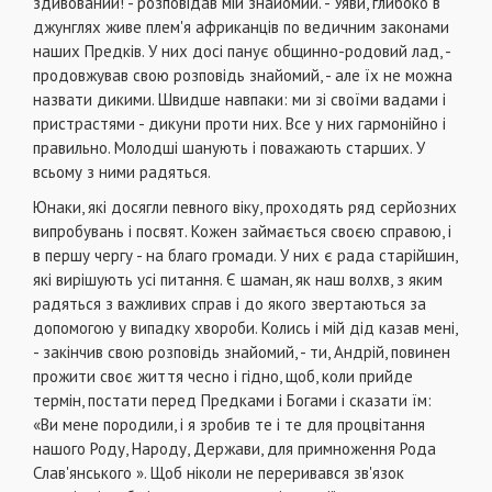
здивований! - розповідав мій знайомий. - Уяви, глибоко в
джунглях живе плем'я африканців по ведичним законами
наших Предків. У них досі панує общинно-родовий лад, -
продовжував свою розповідь знайомий, - але їх не можна
назвати дикими. Швидше навпаки: ми зі своїми вадами і
пристрастями - дикуни проти них. Все у них гармонійно і
правильно. Молодші шанують і поважають старших. У
всьому з ними радяться.
Юнаки, які досягли певного віку, проходять ряд серйозних
випробувань і посвят. Кожен займається своєю справою, і
в першу чергу - на благо громади. У них є рада старійшин,
які вирішують усі питання. Є шаман, як наш волхв, з яким
радяться з важливих справ і до якого звертаються за
допомогою у випадку хвороби. Колись і мій дід казав мені,
- закінчив свою розповідь знайомий, - ти, Андрій, повинен
прожити своє життя чесно і гідно, щоб, коли прийде
термін, постати перед Предками і Богами і сказати їм:
«Ви мене породили, і я зробив те і те для процвітання
нашого Роду, Народу, Держави, для примноження Рода
Слав'янського ». Щоб ніколи не переривався зв'язок