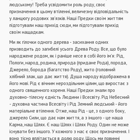
людському! Треба усвідомити роль роду, своє
призначення в цьому втіленні, величезну відповідальність
у ланцюгу родових зв'язків. Наші Предки своїм життям
підготували наш прихід сюди, ми підготували прихід
своїм нащадкам.
Ми як гілочки одного дерева - засихання одних
призводить до загибелі усього Древа Роду. Все, що було
народжене родом, як і раніше несе в собі його ім'я: Рід,
Пологи, народ, родина, природа (придане Рода), порода,
Джерело, борода (багатство Роду), жито (головний
хлібний злак, що дає життя). Душа народу відображена в
його мові. Рід є вічним нероздільним цілим, що виростає з
одного священного кореня. Наші Предки знали про
духовно-тілесну єдність Людини і Всесвіту. Рід Небесний
- духовна частина Всесвіту і Рід Земний людський - його
матеріальне втілення. Отже, наш Рід - це, з одного боку,
джерело Сили, що дає нам життя, а з іншого - це наша
Карма, наш Шлях. Є наш Шлях і Шлях Роду. Один не може
існувати без іншого. У кожного з нас є своє призначення. І
воно тісно вплітається в долю роду. Щось ми повинні