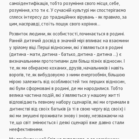
самоідентифікація, тобто розуміння свого місця, себе,
розуміння, хто ти є. У сучасній культурі ми спостерігаємо
сплеск інтересу до традиційних вірувань - як правило, за
цим, насправді, стоїть пошук свого коріння...
Розвиток людини, як особистості, починається в родині.
Ранній дитячий досвід в значній мірі впливає на взаємини
у зрілому віці. Перші відносини, які з'являються в родині
(дитина - мати, дитина - батько, дитина - дитина ...) є
визначальними прототипами для більш пізніх відносин. І
те, як ми обираємо коханих, друзів, начальників і навіть
ворогів, те, як вибудовуємо з ними енергообмін, більшою
мірою залежить від особливостей тих перших відносин,
які були сформовані в родині, де ми народилися. Тобто
велика частина подій, які з'являються у нашому житті
відповідають певному набору сценаріїв, які ми отримали в
дитинстві від своїх батьків (а ті в свою чергу від своїх) і
які ми змушені проживати знову і знову, незважаючи на
те, що світ змінюється і деякі сценарії вже давно стали
неефективними.