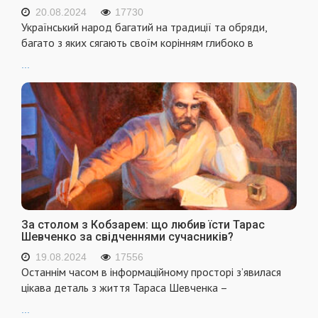
20.08.2024
17730
Український народ багатий на традиції та обряди,
багато з яких сягають своїм корінням глибоко в
...
За столом з Кобзарем: що любив їсти Тарас
Шевченко за свідченнями сучасників?
19.08.2024
17556
Останнім часом в інформаційному просторі з’явилася
цікава деталь з життя Тараса Шевченка –
...