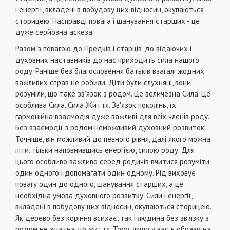
і енергії, вкладені в побудову цих відносин, окупаються
сторицею. Насправді повага і шанування старших - це
дуже серйозна аскеза.
Разом з повагою до Предків і старців, до відаючих і
духовних наставників до нас приходить сила нашого
роду. Раніше без благословення батьків взагалі жодних
важливих справ не робили. Діти були слухняні, вони
розуміли, що таке зв'язок з родом. Це величезна Сила. Це
особлива Сила. Сила Життя. Зв'язок поколінь, їх
гармонійна взаємодія дуже важливі для всіх членів роду.
Без взаємодії з родом неможливий духовний розвиток.
Точніше, він можливий до певного рівня, далі якого можна
піти, тільки наповнившись енергією, силою роду. Для
цього особливо важливо серед родичів вчитися розуміти
один одного і допомагати один одному. Рід виховує
повагу один до одного, шанування старших, а це
необхідна умова духовного розвитку. Сили і енергії,
вкладені в побудову цих відносин, окупаються сторицею.
Як дерево без коріння всихає, так і людина без зв'язку з
родом не здатна до життя. Тому, якщо у вас є образи на