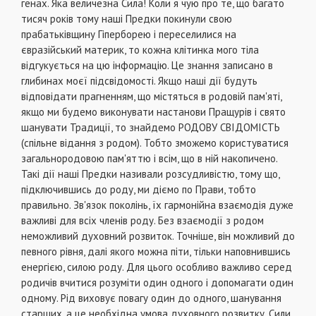
генах. Яка величезна Сила! Коли я чую про те, що багато
тисяч років тому наші Предки покинули свою
прабатьківщину Гіперборею і переселилися на
євразійський материк, то кожна клітинка мого тіла
відгукується на цю інформацію. Це знання записано в
глибинах моєї підсвідомості. Якщо наші дії будуть
відповідати прагненням, що містяться в родовій пам'яті,
якщо ми будемо виконувати настанови Пращурів і свято
шанувати Традиції, то знайдемо РОДОВУ СВІДОМІСТЬ
(спільне відання з родом). Тобто зможемо користуватися
загальнородовою пам'яттю і всім, що в ній накопичено.
Такі дії наші Предки називали розсудливістю, тому що,
підключившись до роду, ми діємо по Прави, тобто
правильно. Зв'язок поколінь, їх гармонійна взаємодія дуже
важливі для всіх членів роду. Без взаємодії з родом
неможливий духовний розвиток. Точніше, він можливий до
певного рівня, далі якого можна піти, тільки наповнившись
енергією, силою роду. Для цього особливо важливо серед
родичів вчитися розуміти один одного і допомагати один
одному. Рід виховує повагу один до одного, шанування
старших, а це необхідна умова духовного розвитку. Сили