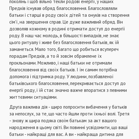
поколінь і щоб вільно текли родові енергії, у наших
Предків існував обряд благословення. Благословляли
батьки і старші в роду своїх дітей та онуків на створення
сім'ї, на звершення справ. Це дуже важливий обряд. Він
дозволяв кожному в родині отримати доступ до енергії
роду. В наш час молодь, в більшості випадків, не знає
цього ритуалу і живе без благословення батьків, як їй
заманеться. Мало того, багато що робиться всупереч
порадам Предків, а то й зовсім обрамлене їх
прокльонами. Можливо, і наші батьки не отримали
благословення від своїх батьків. І їм самим потрібна
допомога і підтримка роду. У людини, позбавленої
батьківського благословення, перекривається доступ до
енергії роду, і їй стає значно важче впоратися з певними
життєвими ситуаціями.
Друга важлива дія - щиро попросити вибачення у батьків
за непослух, за те, що часто йшли проти їхньої волі. Третя
- знову ж щира подяка своїм батькам за акт вашого
народження в цьому світі. Ви повинні усвідомити, що ваші
батьки - найкращі для вас. А ви - найкраща дитина для