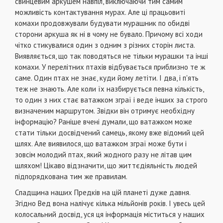
свинцевим аркушем навпіл, виключаючи тим самим
можливість контактування мурах. Але ці працьовиті
комахи продовжували будувати мурашник по обидві
сторони аркуша як ні в чому не бувало. Причому всі ходи
чітко стикувалися один з одним з різних сторін листа.
Виявляється, що так поводяться не тільки мурашки та інші
комахи. У перелітних птахів відбувається приблизно те ж
саме. Один птах не знає, куди йому летіти. І два, і п'ять
теж не знають. Але коли їх назбирується певна кількість,
то один з них стає ватажком зграї і веде інших за строго
визначеним маршрутом. Звідки він отримує необхідну
інформацію? Раніше вчені думали, що ватажком може
стати тільки досвідчений самець, якому вже відомий цей
шлях. Але виявилося, що ватажком зграї може бути і
зовсім молодий птах, який жодного разу не літав цим
шляхом! Цікаво відзначити, що життєдіяльність людей
підпорядкована тим же правилам.
Спадщина наших Предків на цій планеті дуже давня.
Згідно Вед вона налічує кілька мільйонів років. І увесь цей
колосальний досвід, уся ця інформація міститься у наших