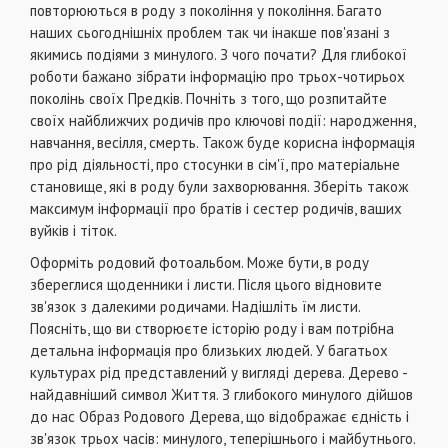
повторюються в роду з покоління у покоління. Багато
наших сьогоднішніх проблем так чи інакше пов'язані з
якимись подіями з минулого. З чого почати? Для глибокої
роботи бажано зібрати інформацію про трьох-чотирьох
поколінь своїх Предків. Почніть з того, що розпитайте
своїх найближчих родичів про ключові події: народження,
навчання, весілля, смерть. Також буде корисна інформація
про рід діяльності, про стосунки в сім'ї, про матеріальне
становище, які в роду були захворювання. Зберіть також
максимум інформації про братів і сестер родичів, ваших
вуйків і тіток.
Оформіть родовий фотоальбом. Може бути, в роду
збереглися щоденники і листи. Після цього відновите
зв'язок з далекими родичами. Надішліть їм листи.
Поясніть, що ви створюєте історію роду і вам потрібна
детальна інформація про близьких людей. У багатьох
культурах рід представлений у вигляді дерева. Дерево -
найдавніший символ Життя. З глибокого минулого дійшов
до нас Образ Родового Дерева, що відображає єдність і
зв'язок трьох часів: минулого, теперішнього і майбутнього.