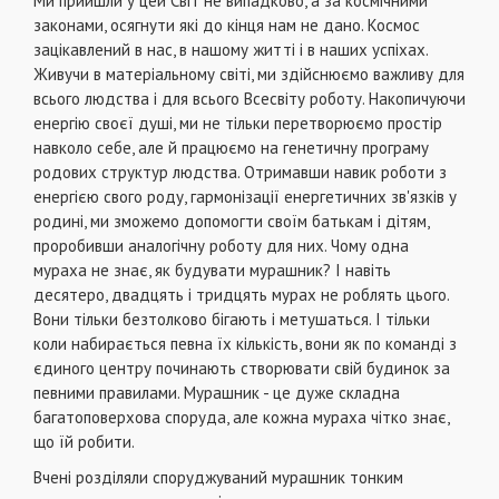
Ми прийшли у цей Світ не випадково, а за космічними
законами, осягнути які до кінця нам не дано. Космос
зацікавлений в нас, в нашому житті і в наших успіхах.
Живучи в матеріальному світі, ми здійснюємо важливу для
всього людства і для всього Всесвіту роботу. Накопичуючи
енергію своєї душі, ми не тільки перетворюємо простір
навколо себе, але й працюємо на генетичну програму
родових структур людства. Отримавши навик роботи з
енергією свого роду, гармонізації енергетичних зв'язків у
родині, ми зможемо допомогти своїм батькам і дітям,
проробивши аналогічну роботу для них. Чому одна
мураха не знає, як будувати мурашник? І навіть
десятеро, двадцять і тридцять мурах не роблять цього.
Вони тільки безтолково бігають і метушаться. І тільки
коли набирається певна їх кількість, вони як по команді з
єдиного центру починають створювати свій будинок за
певними правилами. Мурашник - це дуже складна
багатоповерхова споруда, але кожна мураха чітко знає,
що їй робити.
Вчені розділяли споруджуваний мурашник тонким