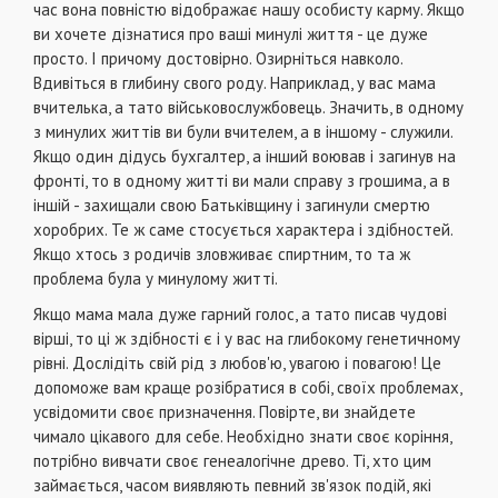
час вона повністю відображає нашу особисту карму. Якщо
ви хочете дізнатися про ваші минулі життя - це дуже
просто. І причому достовірно. Озирніться навколо.
Вдивіться в глибину свого роду. Наприклад, у вас мама
вчителька, а тато військовослужбовець. Значить, в одному
з минулих життів ви були вчителем, а в іншому - служили.
Якщо один дідусь бухгалтер, а інший воював і загинув на
фронті, то в одному житті ви мали справу з грошима, а в
іншій - захищали свою Батьківщину і загинули смертю
хоробрих. Те ж саме стосується характера і здібностей.
Якщо хтось з родичів зловживає спиртним, то та ж
проблема була у минулому житті.
Якщо мама мала дуже гарний голос, а тато писав чудові
вірші, то ці ж здібності є і у вас на глибокому генетичному
рівні. Дослідіть свій рід з любов'ю, увагою і повагою! Це
допоможе вам краще розібратися в собі, своїх проблемах,
усвідомити своє призначення. Повірте, ви знайдете
чимало цікавого для себе. Необхідно знати своє коріння,
потрібно вивчати своє генеалогічне древо. Ті, хто цим
займається, часом виявляють певний зв'язок подій, які