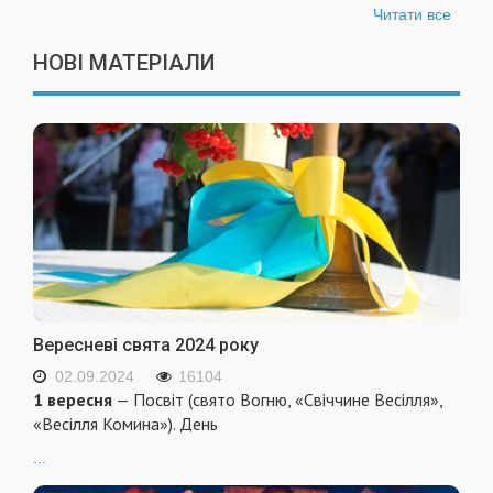
Читати все
НОВІ МАТЕРІАЛИ
Вересневі свята 2024 року
02.09.2024
16104
1 вересня
— Посвіт (свято Вогню, «Свіччине Весілля»,
«Весілля Комина»). День
...