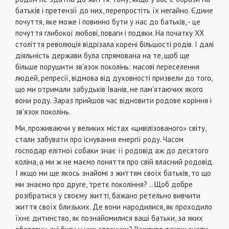
батьків і претензії до них, перепростіть їх негайно. Єдине
почуття, яке може і повинно бути у нас до батьків, - це
почуття глибокої любові, поваги і подяки. На початку XX
століття революція відрізала корені більшості родів. І далі
діяльність держави була спрямована на те, щоб ще
більше порушити зв'язок поколінь: масові переселення
людей, репресії, відмова від духовності призвели до того,
що ми отримали забудьків Іванів, не пам'ятаючих якого
вони роду. Зараз прийшов час відновити родове коріння і
зв'язок поколінь.
Ми, проживаючи у великих містах «цивілізованого» світу,
стали забувати про існування енергії роду. Часом
господар елітної собаки знає її родовід аж до десятого
коліна, а ми ж не маємо поняття про свій власний родовід.
І якщо ми ще якось знайомі з життям своїх батьків, то що
ми знаємо про друге, третє покоління? .. Щоб добре
розібратися у своєму житті, бажано ретельно вивчити
життя своїх близьких. Де вони народилися, як проходило
їхнє дитинство, як познайомилися ваші батьки, за яких