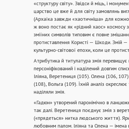
«структуру світу». Звідси й міць, і монуме
царство це вже й для світу замовлянь виг
(Архаїка завжди «хаотичніша» для кожної 
ж воно постає як «рідний хаос» космосу з
зміїних символів типовим є повне змішання
протиставлення Користі — Шкоди. Змій — і 
культурно-світової епохи, коли це протис
Атрибутика й титулатура змія перевищує 
персоніфікований і наділений довгим списк
Іліяна, Веретениця (105). Олена (106, 107)
(108), Вольга (109). Їхній аналіз окреслю
наділяли змія.
«Гадюн» утворений паронімічно в ланцюжку
так далі. Веретениця поєднує змія з вере
(«прядеться» нитка людського життя). Яриц
любовним палом. Іліяна та Олена — імена 