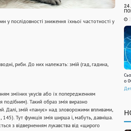
24
ПО
2
ин у послідовності зниження їхньої частотності у
одні, риби. До них належать: змій (гад, гадина,
Сьо
о 0
Де
єнням зміїних укусів або їх попередженням
я подібним). Такий образ змія виразно
й. Далі, змій «панує» над зловорожими впливами,
Н
 145). Тут функція змія ширша і, мабуть, давніша.
ється з відверненням лукавства від «щирого