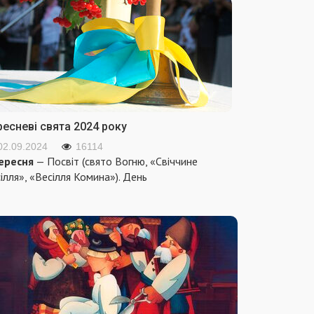
ресневі свята 2024 року
02.09.2024
16114
ересня
— Посвіт (свято Вогню, «Свіччине
ілля», «Весілля Комина»). День