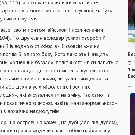
 (33, 115), а також із наведенням на серце
тарно не «самоочевидне» коло функцій, мабуть, і
 символіку змія.
а, зі своїм почтом, військом і незліченними
104). По-друге, він володар усякої хвороби й
ний із водною стихією, змій (зовсім уже не
ю вогню. З одного боку, його лякають і нищать
Ве
онь, «огненний бугало», політ якого «ліси палить, а
1 в
иразно проглядає двоїста символіка купальського
Вес
й лежачий і змій летючий, ритуали очищення та
...
 або духи в усіх міфологіях і релігіях
одих», які висувалися їм на зміну. Так само і в
ок позаетичного (може, навіть, «антинормального»
) з архаїчно надмогутнім.
і, на острові, на камені, на дубі (або під дубом),
Ця концентрична модель являє собою найдавнішу