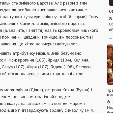
нтальність змієвого царства. Але разом з тим
лядає як особливо «неправильне», хаотичне.
Об
наступної культури, аніж сучасні їй форми). Тому
амовлянь. Саме для змія, змієвого царства,
Об
об
 (а, значить, і зняття) навіть кровноязичницького
помічник, і шкідник, точніше, він персонаж тієї
...
тавлення ще чітко не викристалізувалось.
навіть атрибутику місяця. Змій безумовно
ом імен: кропиня (103), Яриця (104), Киліяна,
, Савул (107), Хівря (107), Гадюн (108), Яселуха
є той обсяг значень, якими стародавні люди
 моря-окіяна (Діяна), острова Кияна (Буяна) і
Тр
ци
теном: це так само магічний предмет
я вказує на зв’язок змія з вогнем, жаром і
Наш
води, що підтверджують водяну символіку змія.
бул