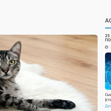
А
25
ПО
2
Сьо
(ст
Де