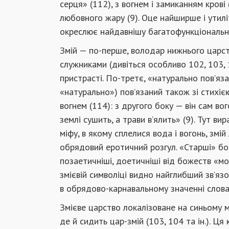
серця» (112), з вогнем і замиканням крові
любовного жару (9). Оце найширше і утилі
окреслює найдавнішу багатофункціональну
Змій — по-перше, володар нижнього царств
служниками (дивіться особливо 102, 103, 
пристрасті. По-третє, «натурально пов’яза
«натурально») пов’язаний також зі стихіє
вогнем (114): з другого боку — він сам вог
землі сушить, а трави в’ялить» (9). Тут в
міфу, в якому сплелися вода і вогонь, змі
обрядовий еротичний розгул. «Старші» боги
позаетичніші, доетичніші від божеств «мол
змієвій символіці видно найглибший зв’яз
в обрядово-карнавальному значенні слова
Змієве царство локалізоване на синьому мор
де й сидить цар-змій (103, 104 та ін.). 