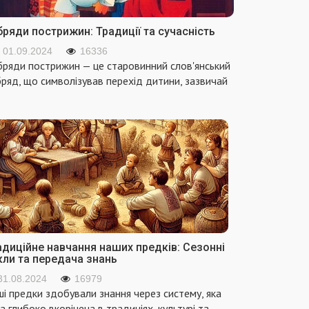
ряди пострижин: Традиції та сучасність
01.09.2024
16336
ряди пострижин — це старовинний слов'янський
ряд, що символізував перехід дитини, зазвичай
адиційне навчання наших предків: Сезонні
кли та передача знань
31.08.2024
16979
і предки здобували знання через систему, яка
а глибоко вкорінена в традиціях, культурі та