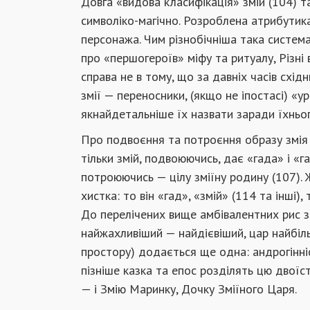
Довга «видова класифікація» змій (104) т
символіко-магічно. Розроблена атрибутик
персонажа. Чим різнобічніша така систем
про «першогероїв» міфу та ритуалу, Різні 
справа не в тому, що за давніх часів східн
змії — переносники, (якщо не іпостасі) «ур
якнайдетальніше їх назвати заради їхньог
Про подвоєння та потроєння образу змія 
тільки змій, подвоюючись, дає «гада» і «га
потроюючись — цілу зміїну родину (107). 
хистка: то він «гад», «змій» (114 та інші),
До перелічених вище амбівалентних рис зм
найжахливіший — найдієвіший, цар найбі
простору) додається ще одна: андрогінніст
пізніше казка та епос розділять цю двоїст
— і Змію Маринку, Дочку Зміїного Царя.