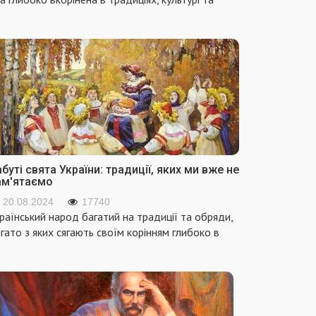
буті свята України: традиції, яких ми вже не
ам'ятаємо
20.08.2024
17740
раїнський народ багатий на традиції та обряди,
гато з яких сягають своїм корінням глибоко в