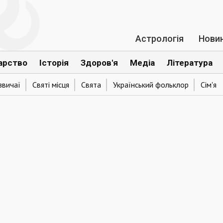
Астрологія
Нови
арство
Історія
Здоров'я
Медіа
Література
звичаї
Святі місця
Свята
Український фольклор
Сім'я