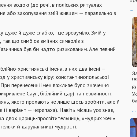
ння водою (до речі, в поліських ритуалах
...
ня або закопування змій живцем — паралельно з
у дуже й дуже слабко, і це зрозуміло. Змій у
 так що симбіоз зміїних символів з
’язичника був би надто ризикованим. Але певний
блійно-християнські імена, з них два імені —
За
од у християнську віру: константинопольської
п
). При перенесенні імен важливе було значення
викривлене Саул, біблійний цар) та первинності.
Ук
ба
лянь, якого прохають не лише щось зробити, але й
 її варіант — черепаха). Навіть місяць усе знає,
...
ена двох цариць-просвітительниць, «мудрих жен»
тельки й дарувальниці мудрості.