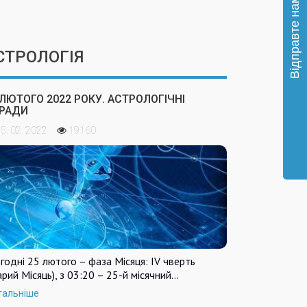
СТРОЛОГІЯ
 ЛЮТОГО 2022 РОКУ. АСТРОЛОГІЧНІ
РАДИ
5. 02. 2022
19160
годні 25 лютого – фаза Місяця: IV чверть
арий Місяць), з 03:20 – 25-й місячний…
тальніше