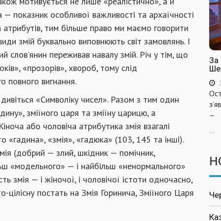
акож мотивується не лише «реалістично», а й
а — показник особливої важливості та архаїчності
а атрибутів, тим більше право ми маємо говорити
види змій буквально виповнюють світ замовлянь. І
ий слов’янин переживав навалу змій. Річ у тім, що
За
оків», «прозорів», хвороб, тому слід
Ше
о повного вигнання.
Ост
дивіться «Символіку чисел». Разом з тим один
з’я
дину», зміїного царя та зміїну царицю, а
–
Жіноча або чоловіча атрибутика змія взагалі
...
 то «гадина», «змія», «гадюка» (103, 145 та інші).
ія (добрий — злий, шкідник — помічник,
Н
льш «модельного» — і найбільш «ненормального»
ь змія — і жіночої, і чоловічої істоти одночасно,
о-цілісну постать на Змія Горинича, Зміїного Царя
Че
Ка