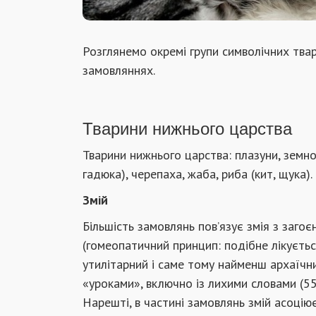
Розглянемо окремі групи символічних твар
замовляннях.
Тварини нижнього царства
Тварини нижнього царства: плазуни, земнов
гадюка), черепаха, жаба, риба (кит, щука).
Змій
Більшість замовлянь пов’язує змія з заго
(гомеопатичний принцип: подібне лікуєтьс
утилітарний і саме тому найменш архаїчни
«уроками», включно із лихими словами (55,
Нарешті, в частині замовлянь змій асоцію