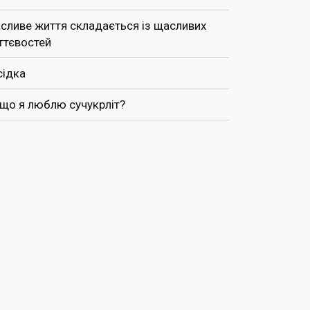
сливе життя складається із щасливих
ттєвостей
сідка
 що я люблю сучукрліт?