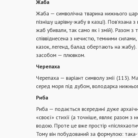
Жаба
Жаба — символічна тварина нижнього царст
пізнішу царівну-жабу в казці). Пов’язана
жаб убивали, так само як і змій). Разом з
співвіднесена з нечистю, темними силами
казок, легенд, балад обертають на жабу). 
засобом — плювком.
Черепаха
Черепаха — варіант символу змії (113). Ма
серед моря під дубом, володарка нижньог
Риба
Риба — подається всередині дуже архаїчн
«своєї» стихії (а точніше, являє разом з
водою. Проте це вже простір «післяхаотич
Тому він побудований за формулою: така-то