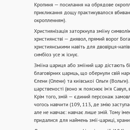
Кропиня — посилання на обрядове окропле
прикликання дощу практикувалося вбиван
окропленням).
Християнізація заторкнула зміїну символік
християнстві — диявол, прямий ворог Бога,
християнськими навіть для двовірця-напів
симбіоз усе ж існує.
Зміїна цариця або зміїний цар дістають бі
благовірних цариць, що обернули свій нар
Єлени (Олени) та київської Ольги (Вольги
царственості (воно ж пояснює ім’я Савул, 
Крім того, змій — єдиний персонаж замов
чогось навчити (109, 113, де змію заступає
але не навчає: навчає лише змій. Тому ім
придалися для наймень змії-цариці, храни