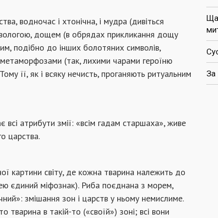
Ща
ва, водночас і хтонічна, і мудра (дивіться
ми
 з вологою, дощем (в обрядах прикликання дощу
 тим, подібно до інших болотяних символів,
Су
, метаморфозами (так, лихими чарами героїню
Тому її, як і всяку нечисть, проганяють ритуальним
За
є всі атрибути змії: «всім гадам старшаха», живе
о царства.
ої картини світу, де кожна тварина належить до
 нею єдиний міфознак). Риба поєднана з морем,
ний»: змішання зон і царств у ньому немислиме.
 тварина в такій-то («своїй») зоні; всі вони