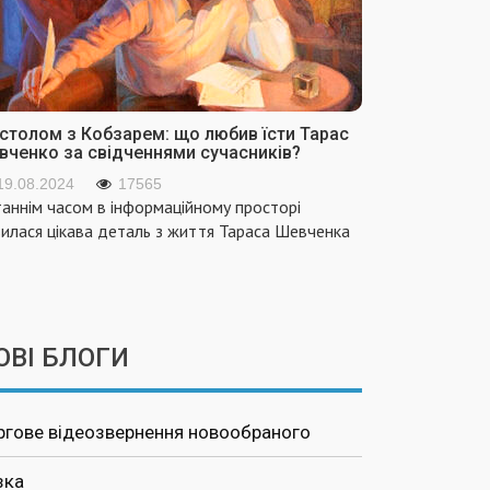
 столом з Кобзарем: що любив їсти Тарас
вченко за свідченнями сучасників?
19.08.2024
17565
аннім часом в інформаційному просторі
вилася цікава деталь з життя Тараса Шевченка
ОВІ БЛОГИ
ргове відеозвернення новообраного
зка