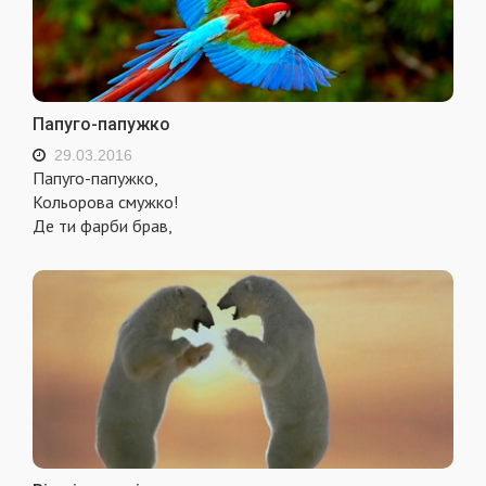
Папуго-папужко
29.03.2016
Папуго-папужко,
Кольорова смужко!
Де ти фарби брав,