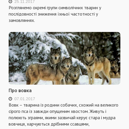
25.11.2017
Розглянемо окремі групи символічних тварин у
послідовності зниження їхньої частотності у
замовляннях.
Про вовка
07.01.2017
Вовк – тварина із родини собачих, схожий на великого
сірого пса із завжди опущеним хвостом. Живуть і
полюють зграями, якими зазвичай керує стара і мудра
вовчиця, харчуються дрібними ссавцями,