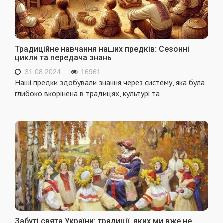
Традиційне навчання наших предків: Сезонні
цикли та передача знань
31.08.2024
16961
Наші предки здобували знання через систему, яка була
глибоко вкорінена в традиціях, культурі та
...
Забуті свята України: традиції, яких ми вже не