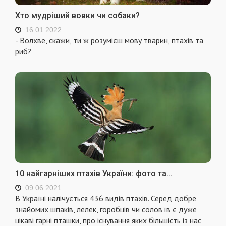
Хто мудріший вовки чи собаки?
16.01.2022
- Волхве, скажи, ти ж розумієш мову тварин, птахів та
риб?
10 найгарніших птахів України: фото та...
09.06.2021
В Україні налічується 436 видів птахів. Серед добре
знайомих шпаків, лелек, горобців чи солов’їв є дуже
цікаві гарні пташки, про існування яких більшість із нас