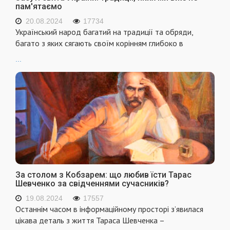
пам'ятаємо
20.08.2024
17734
Український народ багатий на традиції та обряди,
багато з яких сягають своїм корінням глибоко в
...
За столом з Кобзарем: що любив їсти Тарас
Шевченко за свідченнями сучасників?
19.08.2024
17557
Останнім часом в інформаційному просторі з’явилася
цікава деталь з життя Тараса Шевченка –