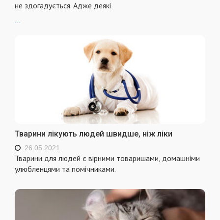
не здогадується. Адже деякі
...
Тварини лікують людей швидше, ніж ліки
26.05.2021
Тварини для людей є вірними товаришами, домашніми
улюбленцями та помічниками.