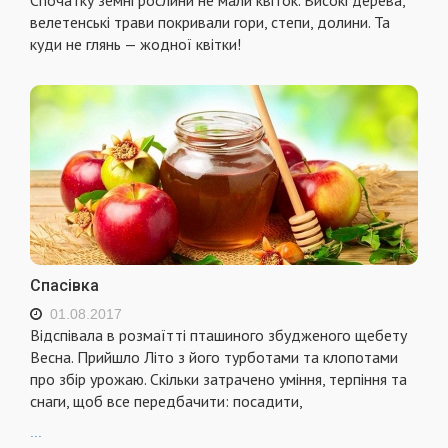
веле­тенські трави покривали гори, степи, долини. Та
куди не глянь — жодної квітки!
Спасівка
01.08.2017
Відспівала в розмаїтті пташиного збудженого щебету
Весна. Прийшло Літо з його турботами та клопотами
про збір урожаю. Скільки затрачено уміння, терпіння та
снаги, щоб все передбачити: посадити,
...