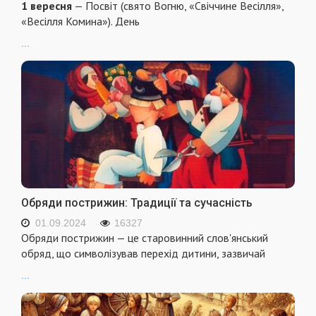
1 вересня
— Посвіт (свято Вогню, «Свіччине Весілля»,
«Весілля Комина»). День
...
Обряди пострижин: Традиції та сучасність
01.09.2024
16327
Обряди пострижин — це старовинний слов'янський
обряд, що символізував перехід дитини, зазвичай
...