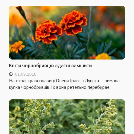
Квіти чорнобривців здатні замінити...
01.09.2018
На столі травознавиці Олени Грась з Луцька — чимала
купка чорнобривців. Їх вона ретельно перебирає.