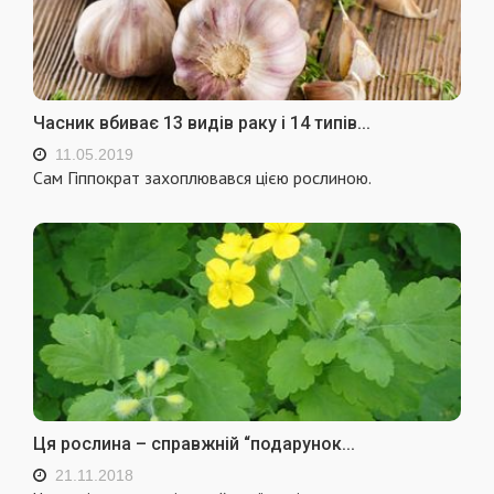
Часник вбиває 13 видів раку і 14 типів...
11.05.2019
Сам Гіппократ захоплювався цією рослиною.
Ця рослина – справжній “подарунок...
21.11.2018