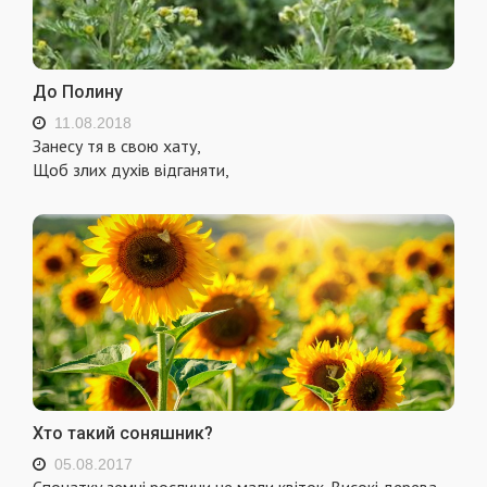
До Полину
11.08.2018
Занесу тя в свою хату,
Щоб злих духів відганяти,
Хто такий соняшник?
05.08.2017
Спочатку земні рослини не мали квіток. Високі дерева,