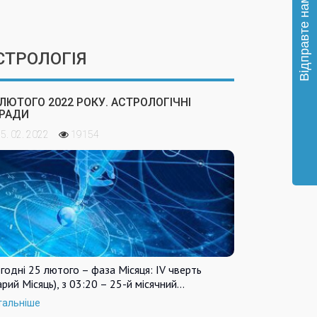
СТРОЛОГІЯ
 ЛЮТОГО 2022 РОКУ. АСТРОЛОГІЧНІ
РАДИ
5. 02. 2022
19154
годні 25 лютого – фаза Місяця: IV чверть
арий Місяць), з 03:20 – 25-й місячний…
тальніше