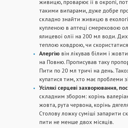
живицю, проварює її в окропі, по
такими випарами, дуже добре пр
складно знайти живицю в екологіч
купленою в аптеці смерековою олі
ялицевої олії на 200 мл води. Д
теплою ковдрою, чи скористатися
Алергію
він лікував білим і жовт
на Повню. Прописував таку пропорц
Пити по 20 мл тричі на день. Так
купатися тим, хто має проблеми з
Усілякі серцеві захворювання, по
складним збором: корінь валеріан
жовта, рута червона, корінь дягел
Столову ложку суміші запарити с
пити не менше двох місяців.