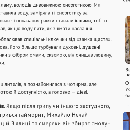
 ламу, володів дивовижною енергетикою. Ми
...
тавила воду, заміряла її енергетику за
вав - і показання рамки ставали іншими, тобто
ав, як цю воду пити, як знімати наслання.
обпалював спеціальні ключики від «замка щастя».
ова, його більше турбували духовні, душевні
нки з фіброміомами, екземою, він очищав людину,
ки.
За
п
 цілителів, я познайомилася з чотирма, але
Ук
отою й доступністю, а головне — дієві.
ба
ів
. Якщо після грипу чи іншого застудного,
...
стрився гайморит, Михайло Нечай
ій. З ялиці та смереки він збирає смолу -