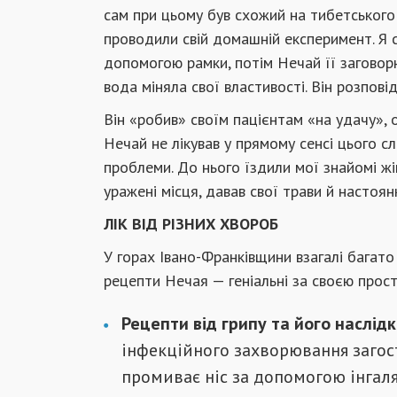
сам при цьому був схожий на тибетського
проводили свій домашній експеримент. Я с
допомогою рамки, потім Нечай її заговорю
вода міняла свої властивості. Він розповід
Він «робив» своїм пацієнтам «на удачу», 
Нечай не лікував у прямому сенсі цього сл
проблеми. До нього їздили мої знайомі жі
уражені місця, давав свої трави й настоян
ЛІК ВІД РІЗНИХ ХВОРОБ
У горах Івано-Франківщини взагалі багато
рецепти Нечая — геніальні за своєю прост
Рецепти від грипу та його наслідк
інфекційного захворювання заго
промиває ніс за допомогою інгаляц