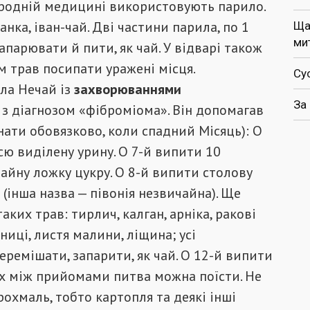
родній медицині використовують парило.
анка, іван-чай. Дві частини парила, по 1
Ща
ми
Запарювати й пити, як чай. У відварі також
м трав посипати уражені місця.
Су
ла Нечай із
захворюваннями
За
, з діагнозом «фіброміома». Він допомагав
ати обовязково, коли спадний Місяць): О
сю виділену урину. О 7-й випити 10
чайну ложку цукру. О 8-й випити столову
(інша назва — півонія незвичайна). Ще
аких трав: тирлич, калган, арніка, ракові
ниці, листя малини, ліщина; усі
еремішати, запарити, як чай. О 12-й випити
ах між прийомами питва можна поїсти. Не
рохмаль, тобто картопля та деякі інші