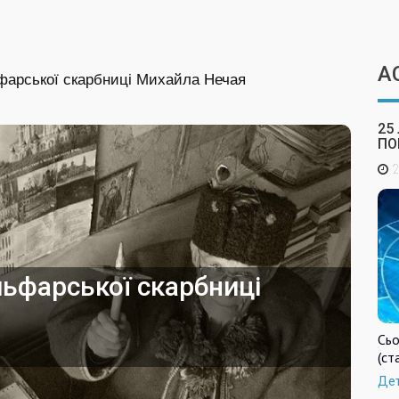
А
фарської скарбниці Михайла Нечая
25
ПО
2
ьфарської скарбниці
Сьо
(ст
Де