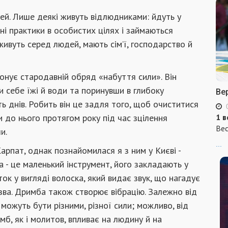
ей. Лише деякі живуть відлюдниками: йдуть у
чні практики в особистих цілях і займаються
ивуть серед людей, мають сім’ї, господарство й
нує стародавній обряд «набуття сили». Він
и себе їжі й води та поринувши в глибоку
Ве
 днів. Робить він це задля того, щоб очиститися
и до нього протягом року під час зцілення
1 в
Вес
и.
...
арпат, однак познайомилася я з ним у Києві -
а - це маленький інструмент, його закладають у
ток у вигляді волоска, який видає звук, що нагадує
зва. Дримба також створює вібрацію. Залежно від
 можуть бути різними, різної сили; можливо, від
мб, як і молитов, впливає на людину й на