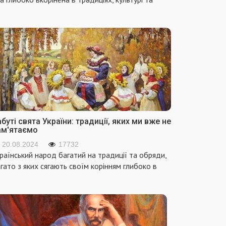
буті свята України: традиції, яких ми вже не
ам'ятаємо
20.08.2024
17732
раїнський народ багатий на традиції та обряди,
гато з яких сягають своїм корінням глибоко в