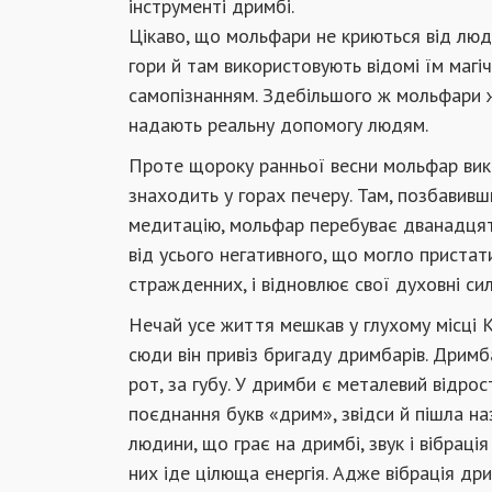
інструменті дримбі.
Цікаво, що мольфари не криються від люд
гори й там використовують відомі їм магі
самопізнанням. Здебільшого ж мольфари ж
надають реальну допомогу людям.
Проте щороку ранньої весни мольфар вико
знаходить у горах печеру. Там, позбавивш
медитацію, мольфар перебуває дванадцять
від усього негативного, що могло пристат
стражденних, і відновлює свої духовні сил
Нечай усе життя мешкав у глухому місці К
сюди він привіз бригаду дримбарів. Дримб
рот, за губу. У дримби є металевий відрос
поєднання букв «дрим», звідси й пішла на
людини, що грає на дримбі, звук і вібрація
них іде цілюща енергія. Адже вібрація дри