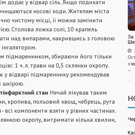
тім додає у відвар сіль. Якщо подихати
очищаються носові ходи. Жителям міста
но чистому місці, її можна замінити
єю. Столова ложка солі, 10 крапель
За
ихати над випарами, накрившись з головою
Ше
 інгалятором.
им підмаренником, збираючи його тільки
Ост
з’я
ію: 1 ч. л. трави на 0,5 склянки окропу.
–
ож у відварі підмареннику рекомендував
...
і шкірою.
стінфарктний стан
Нечай лікував таким
Н
и, кропива, польовий хвощ, чебрець, рута
я - всі компоненти взяти у рівних частинах.
клянкою окропу, витримати кілька хвилин,
Че
Ка