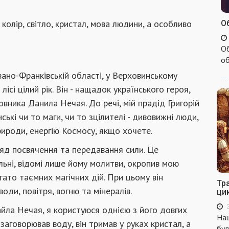
колір, світло, кристал, мова людини, а особливо
Об
Об
об
вано-Франківській області, у Верховинському
...
ісі цілий рік. Він - нащадок українського героя,
вника Данила Нечая. До речі, мій прадід Григорій
ькі чи то маги, чи то зцілителі - дивовижні люди,
рироди, енергію Космосу, якщо хочете.
ряд посвячення та передавання сили. Це
ьні, відомі лише йому молитви, окропив мою
ато таємних магічних дій. При цьому він
Тр
оди, повітря, вогню та мінералів.
ци
айла Нечая, я користуюся однією з його довгих
Наш
аговорював воду, він тримав у руках кристал, а
бул