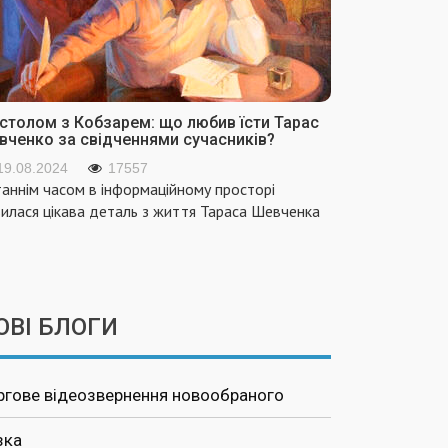
 столом з Кобзарем: що любив їсти Тарас
вченко за свідченнями сучасників?
19.08.2024
17557
аннім часом в інформаційному просторі
вилася цікава деталь з життя Тараса Шевченка
ОВІ БЛОГИ
ргове відеозвернення новообраного
зка