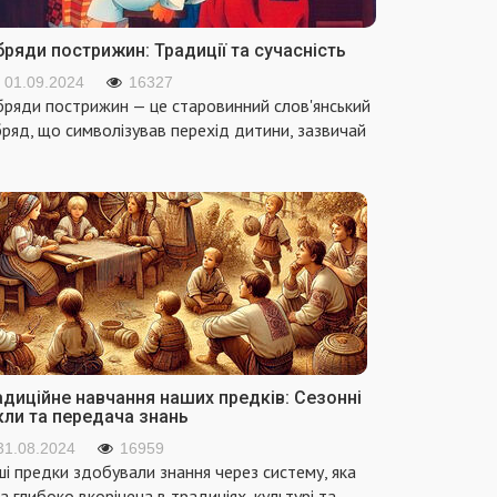
ряди пострижин: Традиції та сучасність
01.09.2024
16327
ряди пострижин — це старовинний слов'янський
ряд, що символізував перехід дитини, зазвичай
адиційне навчання наших предків: Сезонні
кли та передача знань
31.08.2024
16959
і предки здобували знання через систему, яка
а глибоко вкорінена в традиціях, культурі та