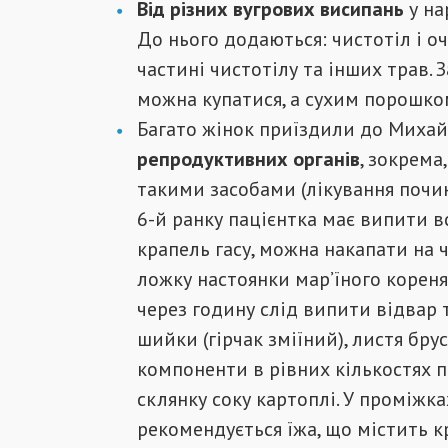
Від різних вугрових висипань
у на
До нього додаються: чистотіл і оч
частині чистотілу та інших трав. 
можна купатися, а сухим порошко
Багато жінок приїздили до Михай
репродуктивних органів
, зокрема
такими засобами (лікування почин
6-й ранку пацієнтка має випити в
крапель гасу, можна накапати на 
ложку настоянки мар’їного кореня 
через годину слід випити відвар т
шийки (гірчак зміїний), листя брус
компоненти в рівних кількостях п
склянку соку картоплі. У проміжк
рекомендується їжа, що містить к