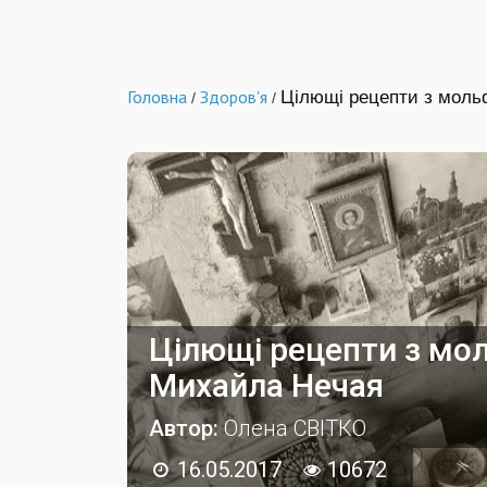
Головна
Здоров'я
Цілющі рецепти з моль
/
/
Цілющі рецепти з мол
Михайла Нечая
Автор:
Олена СВІТКО
16.05.2017
10672