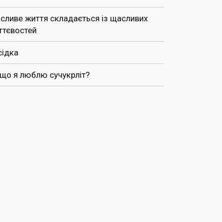
сливе життя складається із щасливих
ттєвостей
сідка
 що я люблю сучукрліт?