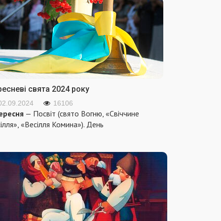
ресневі свята 2024 року
02.09.2024
16106
ересня
— Посвіт (свято Вогню, «Свіччине
ілля», «Весілля Комина»). День