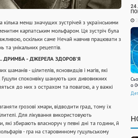
24
ПО
2
 кілька менш значущих зустрічей з українськими
аменитим карпатським мольфаром. Ця зустріч була
важливою, оскільки саме Нечай навчив працювати з
ь та унікальних рецептів.
.. ДРИМБА - ДЖЕРЕЛА ЗДОРОВ’Я
шаманів - цілителів, ясновидців і магів, які
у. Гуцули споконвіку шанують цих дивовижних
Сьо
о 0
яться до них з острахом та повагою, а у важкі
Де
ганяти грозові хмари, відводити град, тому їх
ілителі. Для лікування використовують
Н
, які збирають власноруч у певні дні та години, й
мольфарів - гра на старовинному гуцульському