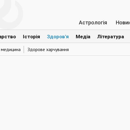
Астрологія
Нови
арство
Історія
Здоров'я
Медіа
Література
а медицина
Здорове харчування