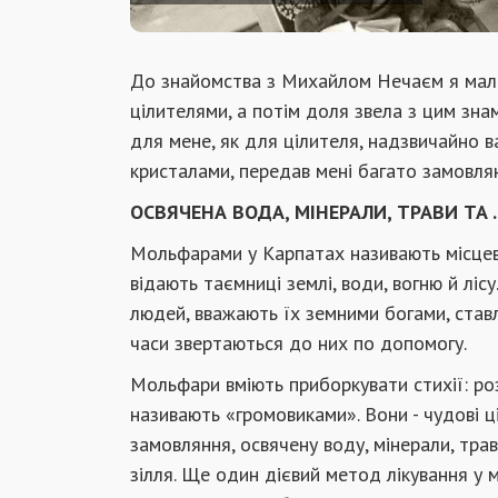
До знайомства з Михайлом Нечаєм я мала
цілителями, а потім доля звела з цим зн
для мене, як для цілителя, надзвичайно 
кристалами, передав мені багато замовлян
ОСВЯЧЕНА ВОДА, МІНЕРАЛИ, ТРАВИ ТА .
Мольфарами у Карпатах називають місцевих 
відають таємниці землі, води, вогню й ліс
людей, вважають їх земними богами, ставл
часи звертаються до них по допомогу.
Мольфари вміють приборкувати стихії: роз
називають «громовиками». Вони - чудові ц
замовляння, освячену воду, мінерали, трави
зілля. Ще один дієвий метод лікування у 