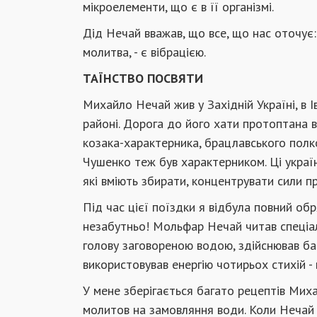
мікроелементи, що є в її організмі.
Дід Нечай вважав, що все, що нас оточує: 
молитва, - є вібрацією.
ТАЇНСТВО ПОСВЯТИ
Михайло Нечай жив у Західній Україні, в І
районі. Дорога до його хати протоптана в л
козака-характерника, брацлавського полко
Чушенко теж був характерником. Ці українс
які вміють збирати, концентрувати сили п
Під час цієї поїздки я відбула повний об
незабутньо! Мольфар Нечай читав спеціал
голову заговореною водою, здійснював баг
використовував енергію чотирьох стихій - в
У мене зберігається багато рецептів Мих
молитов на замовляння води. Коли Нечай з