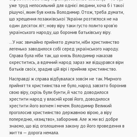
уже труд непосильний для однієї людини, хоча б і такої
рішучої, яким був князь Володимир. Отож, треба думати,
що хрещення позакиївської України розтяглося не на
один десяток літ; нову віру таки густо полито кров'ю
українського народу, що боронив батьківську віру.
...У нас звичайно прийнято думати, ніби християнство
легенько заводилося собі серед українського народу.
Справа була ніби так, що князь Володимир наказав
охреститись, а вдячний народ зараз же відцурався віри
батьків своїх, зрадив цій вірі і прийняв християнство.
Насправді ж справа відбувалася зовсім не так. Мирного
прийняття християнства не було, народ завзято боронив
свою віру, скрізь були бунти, й часто доводилося
хрестити народ у власній крові його, доводилося
хрестити його вогнем і мечем. Володимир Великий
проголосив християнство державною вірою, а віру
попередню, «язицтво», заборонив. Але ж ми всі добре
знаємо, що від оголошення закону до його проведення в
життя — дорога немала.