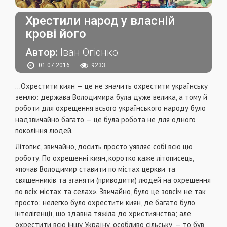
Хрестили народ у власній
крові його
Автор:
Іван Огієнко
01.07.2016
9233
...Охрестити киян — це не значить охрестити українську
землю: держава Володимира була дуже велика, а тому й
роботи для охрещення всього українського народу було
надзвичайно багато — це була робота не для одного
покоління людей.
Літопис, звичайно, досить просто уявляє собі всю цю
роботу. По охрещенні киян, коротко каже літописець,
«почав Володимир ставити по містах церкви та
священників та зганяти (приводити) людей на охрещення
по всіх містах та селах». Звичайно, було це зовсім не так
просто: нелегко було охрестити киян, де багато було
інтелігенції, що здавна тяжіла до християнства; але
охрестити всю іншу Україну, особливо сільську, — то був