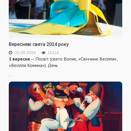
Вересневі свята 2024 року
02.09.2024
16114
1 вересня
— Посвіт (свято Вогню, «Свіччине Весілля»,
«Весілля Комина»). День
...