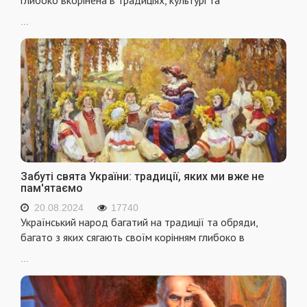
глибоко вкорінена в традиціях, культурі та
...
Забуті свята України: традиції, яких ми вже не
пам'ятаємо
20.08.2024
17740
Український народ багатий на традиції та обряди,
багато з яких сягають своїм корінням глибоко в
...