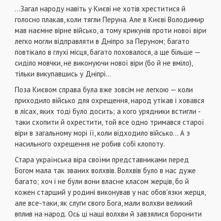
...Загал народу навіть у Києві не хотів хреститися й
голосно плакав, коли тягли Перуна. Але в Києві Володимир
мав наємне вірне військо, а тому крикунів проти нової віри
легко могли відправляти в Дніпро за Перуном; багато
повтікало в глухі місця, багато поховалося, а ще більше —
сиділо мовчки, не виконуючи нової віри (бо й не вміло),
тільки викупавшись у Дніпрі...
Поза Києвом справа була вже зовсім не легкою — коли
приходило військо для охрещення, народ утікав і ховався
в лісах, яких тоді було досить; а кого урядники встигли -
таки схопити й охрестити, той все одно тримався старої
віри в загальному морі її, коли відходило військо... А з
насильного охрещення не робив собі клопоту.
Стара українська віра своїми представниками перед
Богом мала так званих волхвів. Волхвів було в нас дуже
багато; хоч і не були вони власне класом жерців, бо й
кожен старший у родині виконував у нас обов'язки жерця,
але все-таки, як слуги свого Бога, мали волхви великий
вплив на народ. Ось ці наші волхви й завзялися боронити