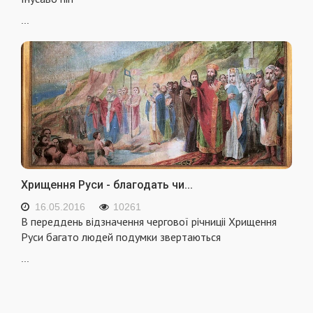
...
Хрищення Руси - благодать чи...
16.05.2016
10261
В переддень відзначення чергової річниціі Хрищення
Руси багато людей подумки зверта­ються
...