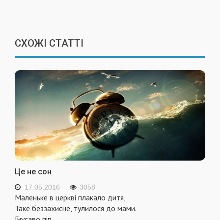
СХОЖІ СТАТТІ
Це не сон
17.05.2016
3058
Маленьке в церкві плакало дитя,
Таке беззахисне, тулилося до мами.
Гнусаво піп