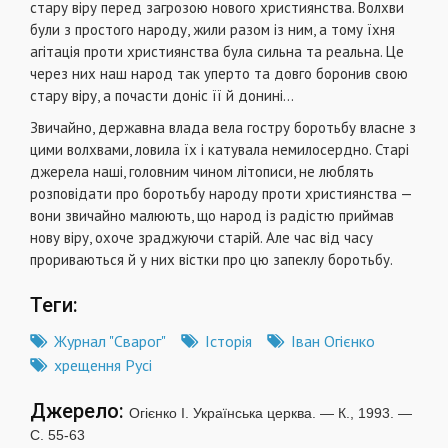
стару віру перед загрозою нового християнства. Волхви
були з простого народу, жили разом із ним, а тому їхня
агітація проти християнства була сильна та реальна. Це
через них наш народ так уперто та довго боронив свою
стару віру, а почасти доніс її й донині...
Звичайно, державна влада вела гостру боротьбу власне з
цими волхвами, ловила їх і катувала немилосердно. Старі
джерела наші, головним чином літописи, не люблять
розповідати про боротьбу народу проти християнства —
вони звичайно малюють, що народ із радістю приймав
нову віру, охоче зраджуючи старій. Але час від часу
прориваються й у них вістки про цю запеклу боротьбу.
Теги:
Журнал "Сварог"
Історія
Іван Огієнко
хрещення Русі
Джерело:
Огієнко І. Українська церква. — К., 1993. —
С. 55-63