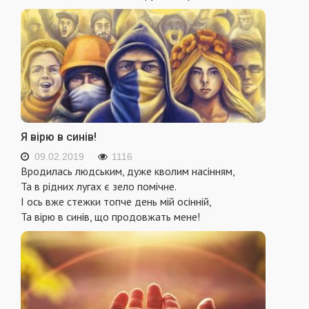
Я вірю в синів!
09.02.2019
1116
Вродилась людським, дуже кволим насінням,
Та в рідних лугах є зело помічне.
І ось вже стежки топче день мій осінній,
Та вірю в синів, що продовжать мене!