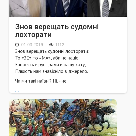
Знов верещать судомні
лохторати
01.03.2019
1112
Знов верещать судомні лохторати:
То «ЗЕ» то «МА», аби не націо.
Заносять вірус зради в нашу хату,
Плюють нам знавісніло в джерело.
Чи ми такі наївні? Ні, - не
...