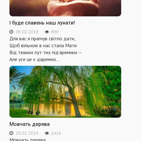
І буде славень наш лунати!
08.02.2019
890
Для вас я прагнув світло дати,
Щоб вільною в нас стала Мати
Від тяжких пут тих під’яремних –
Але усе це є даремно…
Мовчать дерева
29.01.2019
1416
Мовчать дерева.