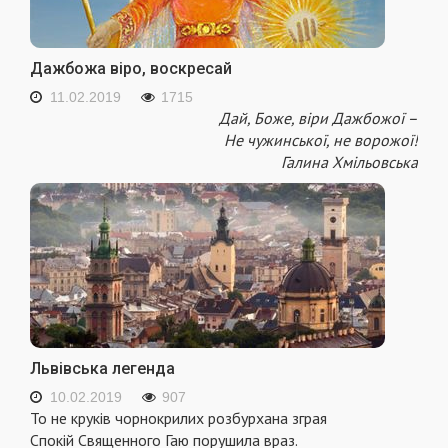
Дажбожа віро, воскресай
11.02.2019
1715
Дай, Боже, віри Дажбожої –
Не чужинської, не ворожої!
Галина Хмільовська
Львівська легенда
10.02.2019
907
То не круків чорнокрилих розбурхана зграя
Спокій Священного Гаю порушила враз.