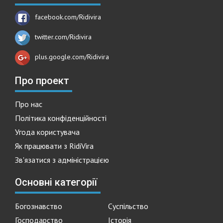
facebook.com/Ridivira
twitter.com/Ridivira
plus.google.com/Ridivira
Про проект
Про нас
Політика конфіденційності
Угода користувача
Як працювати з RidiVira
Зв'язатися з адміністрацією
Основні категорії
Богознавство
Суспільство
Господарство
Історія