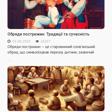
Обряди пострижин: Традиції та сучасність
01.09.2024
16327
Обряди пострижин — це старовинний слов'янський
обряд, що символізував перехід дитини, зазвичай
...