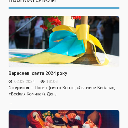
НОВІ МАТЕРІАЛИ
Вересневі свята 2024 року
02.09.2024
16106
1 вересня
— Посвіт (свято Вогню, «Свіччине Весілля»,
«Весілля Комина»). День
...