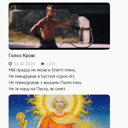
Голос Крові
14.02.2019
1333
Мій прадід не місив в Єгипті глину,
Не мандрував в пустелі сорок літ,
Не плюндрував з жидами Палестину,
Не їв мацу на Пасху, як семіт.