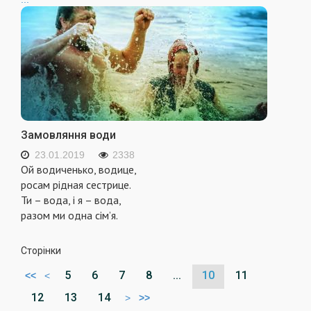
Замовляння води
23.01.2019
2338
Ой водиченько, водице,
росам рідная сестрице.
Ти – вода, і я – вода,
разом ми одна сім’я.
Сторінки
5
6
7
8
...
10
11
<<
<
12
13
14
>
>>