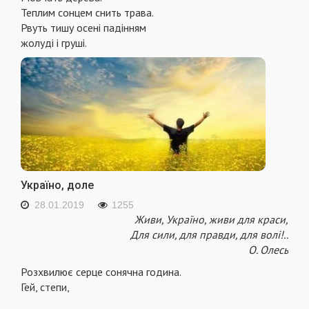
Теплим сонцем снить трава.
Рвуть тишу осені падінням
жолуді і груші.
Україно, доле
28.01.2019
1255
Живи, Україно, живи для краси,
Для сили, для правди, для волі!..
О. Олесь
Розхвилює серце сонячна година.
Гей, степи,
...