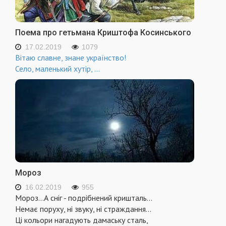
Поема про гетьмана Криштофа Косинського
17.02.2019
1079
Вітаю славне, знане українство!
Село, маленький хутір,
...
Мороз
16.02.2019
955
Мороз...А сніг - подрібнений кришталь...
Немає поруху, ні звуку, ні страждання...
Ці кольори нагадують дамаську сталь,