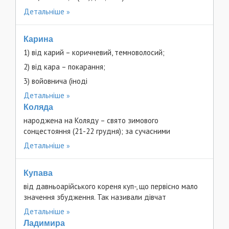
Детальніше
Карина
1) від карий – коричневий, темноволосий;
2) від кара – покарання;
3) войовнича (іноді
Детальніше
Коляда
народжена на Коляду – свято зимового
сонцестояння (21-22 грудня); за сучасними
Детальніше
Купава
від давньоарійського кореня куп-, що первісно мало
значення збудження. Так називали дівчат
Детальніше
Ладимира