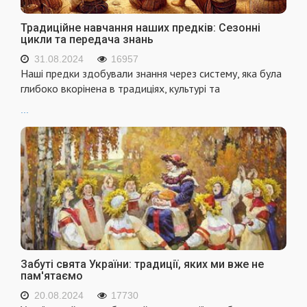
Традиційне навчання наших предків: Сезонні
цикли та передача знань
31.08.2024
16957
Наші предки здобували знання через систему, яка була
глибоко вкорінена в традиціях, культурі та
...
Забуті свята України: традиції, яких ми вже не
пам'ятаємо
20.08.2024
17730