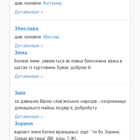
див. чоловіче
Житомир
.
Детальніше
Збислава
див. чоловіче
Збислав
.
Детальніше
Зима
Богиня зими; уявляється як повна білосніжна жінка в
шатах із хуртовини. Буває доброю й
Детальніше
Змія
за давньою Вірою слов'янських народів –охоронниця
домашнього майна, подвір'я, добробуту
Детальніше
Зориня
варіант імені Богині вранішньої зорі: “ти бо Зориня,
Сонцю вістяща” (ВК, дощ. 7-Ж).