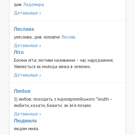
див.
Ладомира
.
Детальніше
Леслава
улеслива; див. чоловіче
Леслав
.
Детальніше
Літо
Богиня літа; мотиви називання – час народження.
Уявляється як молода жінка в зелених,
Детальніше
Любов
1) любов; походить з індоєвропейського *leubh –
любити, кохати, бажати; як ім'я почало
Детальніше
Людмила
людям мила.