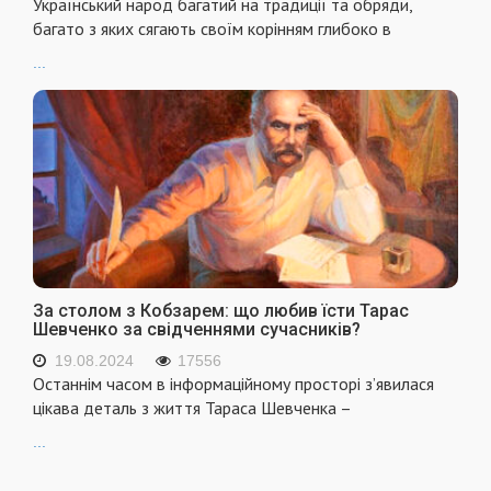
Український народ багатий на традиції та обряди,
багато з яких сягають своїм корінням глибоко в
...
За столом з Кобзарем: що любив їсти Тарас
Шевченко за свідченнями сучасників?
19.08.2024
17556
Останнім часом в інформаційному просторі з’явилася
цікава деталь з життя Тараса Шевченка –
...