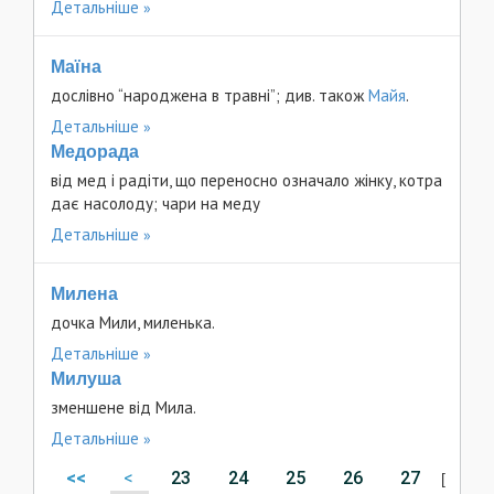
Детальніше
Маїна
дослівно “народжена в травні”; див. також
Майя
.
Детальніше
Медорада
від мед і радіти, що переносно означало жінку, котра
дає насолоду; чари на меду
Детальніше
Милена
дочка Мили, миленька.
Детальніше
Милуша
зменшене від Мила.
Детальніше
<<
<
23
24
25
26
27
[