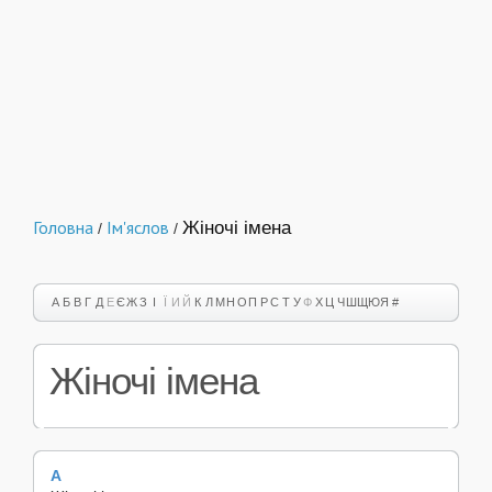
Головна
Ім'яслов
Жіночі імена
/
/
А
Б
В
Г
Д
Е
Є
Ж
З
І
Ї
И
Й
К
Л
М
Н
О
П
Р
С
Т
У
Ф
Х
Ц
Ч
Ш
Щ
Ю
Я
#
Жіночі імена
А