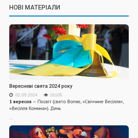
НОВІ МАТЕРІАЛИ
Вересневі свята 2024 року
02.09.2024
16105
1 вересня
— Посвіт (свято Вогню, «Свіччине Весілля»,
«Весілля Комина»). День
...