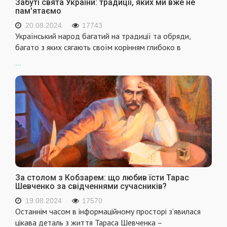
Забуті свята України: традиції, яких ми вже не
пам'ятаємо
20.08.2024
17743
Український народ багатий на традиції та обряди,
багато з яких сягають своїм корінням глибоко в
...
За столом з Кобзарем: що любив їсти Тарас
Шевченко за свідченнями сучасників?
19.08.2024
17570
Останнім часом в інформаційному просторі з’явилася
цікава деталь з життя Тараса Шевченка –