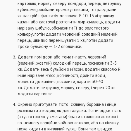
картоплю, моркву, селеру, помідори, перець, петрушку
кубиками, ромбами, прямокутниками, тетраедрами, —
як настрій і фантазія дозволяє. В 10-15 літровому
казані або каструлі розтопити жир-смалець, додати
нарізану цибулю, обсмажити її до золотистого
кольору, потім додати червоний солодкий мелений
перець, швидко перемішувати 1 хв, потім додати
трохи бульйону — 1-2 ополоники.
Додати помідори або томат-пасту, червоний
(зелений, жовтий) солодкий перець, посмажити 3-5
хв. Додати весь бульйон з м'ясом, додати квасолю й
інше нарізане м'ясо, копченості, долити води,
довести до кипіння, посолити, варити 30-40
хв. Додати петрушку, моркву, селеру, і через 20 хв
додати картоплю.
Окремо приготувати тісто: склянку борошна і яйце
розмішати з водою, як для галушки. Потім рідке тісто
(з густотою як у сметани) брати столовою ложкою і
по-немногу порційно чайною ложкою, або на кінчику
ножа кидати в киплячий гуляш. Вони там швидко