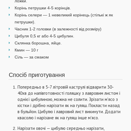
ложки.
Корінь петрушки 4-5 корінців.
Корінь селери — 1 невеликий корінець (стількі ж як
петрушки).
Часник 1-2 головки (в залежності від розміру)
Цибуля 0,5 кг або 4-5 цибулин.
Склянка борошна, яйце.
Кмин — 10 г
Сіль — за смаком
Спосіб приготування
Попередньо в 5-7 літровій каструлі відварити 30-
40хв до напівготовності голяшку з лавровим листом і
однієї цибулиною, можна не солити. Зрізати м'ясо з
кістки і дрібно нарізати як на гуляш. Покласти назад
в бульйон. Цибулю і лавровий лист викинути. Додати
квасолю і нарізане як на гуляш інше м'ясо.
Нарізати овочі — цибулю середньо нарізати,