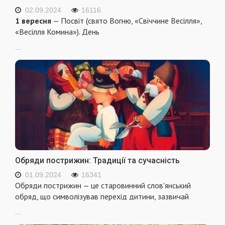
02.09.2024
16116
1 вересня
— Посвіт (свято Вогню, «Свіччине Весілля»,
«Весілля Комина»). День
...
Обряди пострижин: Традиції та сучасність
01.09.2024
16341
Обряди пострижин — це старовинний слов'янський
обряд, що символізував перехід дитини, зазвичай
...