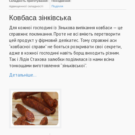
Складність приготування:
Походження:
підвищенної складності
Поділля
Ковбаса зінківська
Для кожної господині із Зінькова випікання ковбаси — це
справжнє покликання. Проте не всі вміють перетворити
цей продукт у фірмовий делікатес. Тому справжні аси
“ковбасної справи” не бояться розкривати свої секрети,
адже в кожної господині навіть борщ виходить різним.
Так і Лідія Стахова залюбки поділилася із нами всіма
тонкощами виготовлення “зіньківської”.
Детальніше...