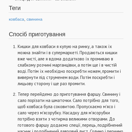
Теги
ковбаса
,
свинина
Спосіб приготування
Кишки для ковбаси я купую на ринку, а також їх
можна знайти і в супермаркеті. Продаються кишки
вже чисті, але я вдома додатково їх промиваю в
слабкому розчині марганцівки, а потім ще і в чистій
воді. Потім їх необхідно поскребти ножем, промити і
вивернути під струменем води. Потім поскребти і
лицьову сторону і ще раз промити.
Тепер перейдемо до приготування фаршу. Свинину і
сало порізати на шматочки. Сало потрібно для того,
щоб ковбаса була соковитою. Пропускаємо м'ясо і
сало через м'ясорубку. Насадку для м'ясорубки
потрібно взяти з чотирма великими отворами. До
готового фаршу додаємо спеції, перець, подрібнений
часник і подрібнений лавровий лист. Солимо і перчимо