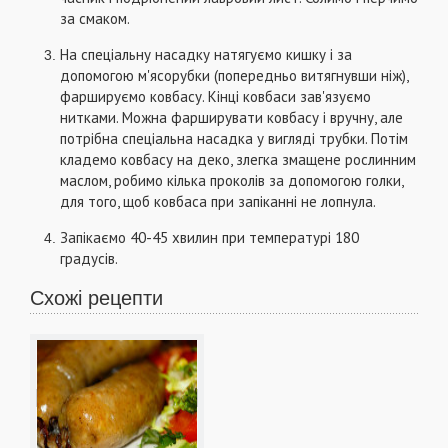
за смаком.
На спеціальну насадку натягуємо кишку і за
допомогою м'ясорубки (попередньо витягнувши ніж),
фаршируємо ковбасу. Кінці ковбаси зав'язуємо
нитками. Можна фарширувати ковбасу і вручну, але
потрібна спеціальна насадка у вигляді трубки. Потім
кладемо ковбасу на деко, злегка змащене рослинним
маслом, робимо кілька проколів за допомогою голки,
для того, щоб ковбаса при запіканні не лопнула.
Запікаємо 40-45 хвилин при температурі 180
градусів.
Схожі рецепти