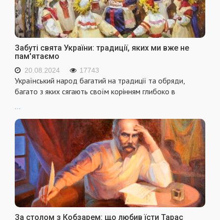
Забуті свята України: традиції, яких ми вже не
пам'ятаємо
20.08.2024
17743
Український народ багатий на традиції та обряди,
багато з яких сягають своїм корінням глибоко в
...
За столом з Кобзарем: що любив їсти Тарас