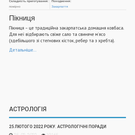
Складність приготування:
Походження:
помірно
Закарпаття
Пікниця
Пікниця – це традиційна закарпатська домашня ковбаса.
Для неї відбирають свіже сало та свиняче м’ясо
(здебільшого зі стегнових кісток, ребер та з хребта).
Детальніше...
АСТРОЛОГІЯ
25 ЛЮТОГО 2022 РОКУ. АСТРОЛОГІЧНІ ПОРАДИ
25. 02. 2022
19165