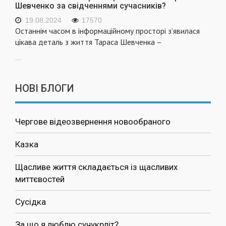
Шевченко за свідченнями сучасників?
19.08.2024
17570
Останнім часом в інформаційному просторі з’явилася
цікава деталь з життя Тараса Шевченка –
...
НОВІ БЛОГИ
Чергове відеозвернення новообраного
Казка
Щасливе життя складається із щасливих
миттєвостей
Сусідка
За що я люблю сучукрліт?