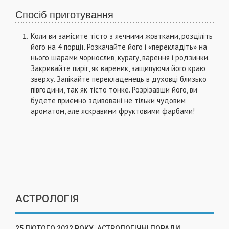
Спосіб приготування
Коли ви замісите тісто з яєчними жовтками, розділіть
його на 4 порції. Розкачайте його і «перекладіть» на
нього шарами чорнослив, курагу, варення і родзинки.
Закривайте пиріг, як вареник, защипуючи його краю
зверху. Запікайте перекладенець в духовці близько
півгодини, так як тісто тонке. Розрізавши його, ви
будете приємно здивовані не тільки чудовим
ароматом, але яскравими фруктовими фарбами!
АСТРОЛОГІЯ
25 ЛЮТОГО 2022 РОКУ. АСТРОЛОГІЧНІ ПОРАДИ