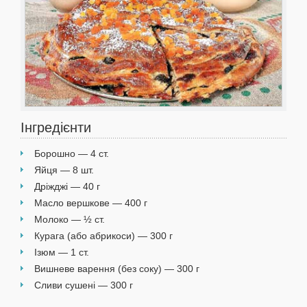
Інгредієнти
Борошно — 4 ст.
Яйця — 8 шт.
Дріжджі — 40 г
Масло вершкове — 400 г
Молоко — ½ ст.
Курага (або абрикоси) — 300 г
Ізюм — 1 ст.
Вишневе варення (без соку) — 300 г
Сливи сушені — 300 г