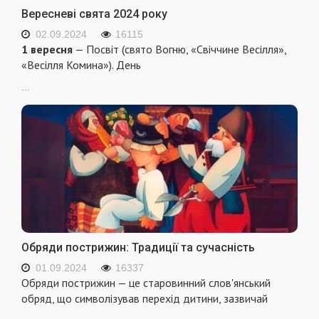
Вересневі свята 2024 року
02.09.2024
16115
1 вересня
— Посвіт (свято Вогню, «Свіччине Весілля»,
«Весілля Комина»). День
...
Обряди пострижин: Традиції та сучасність
01.09.2024
16337
Обряди пострижин — це старовинний слов'янський
обряд, що символізував перехід дитини, зазвичай