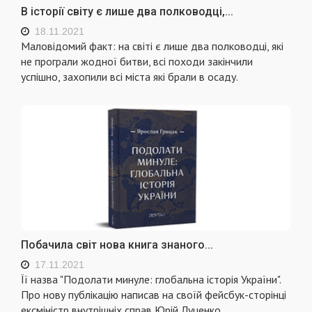
В історії світу є лише два полководці,...
18.11.2021
Маловідомий факт: на світі є лише два полководці, які
не програли жодної битви, всі походи закінчили
успішно, захопили всі міста які брали в осаду.
Побачила світ нова книга знаного...
17.11.2021
Її назва "Подолати минуле: глобальна історія України".
Про нову публікацію написав на своїй фейсбук-сторінці
ексміністр внутрішніх справ Юрій Луценко.