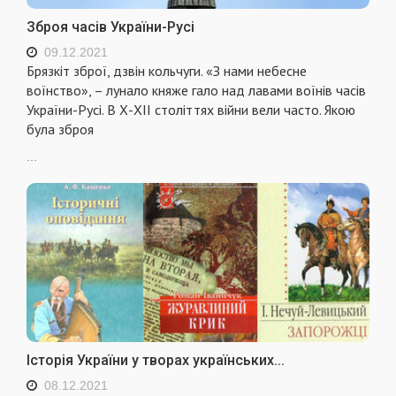
Зброя часів України-Русі
09.12.2021
Брязкіт зброї, дзвін кольчуги. «З нами небесне
воїнство», – лунало княже гало над лавами воїнів часів
України-Русі. В Х-ХІІ століттях війни ​вели часто. Якою
була зброя
...
Історія України у творах українських...
08.12.2021