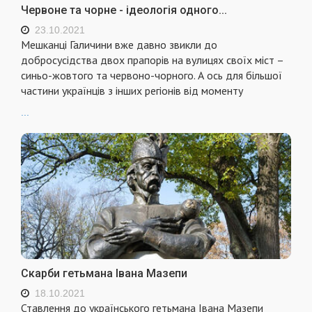
Червоне та чорне - ідеологія одного...
23.10.2021
Мешканці Галичини вже давно звикли до
добросусідства двох прапорів на вулицях своїх міст –
синьо-жовтого та червоно-чорного. А ось для більшої
частини українців з інших регіонів від моменту
...
Скарби гетьмана Івана Мазепи
18.10.2021
Ставлення до українського гетьмана Івана Мазепи