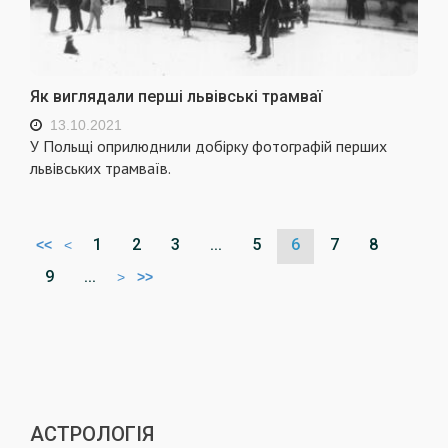
Як виглядали перші львівські трамваї
13.10.2021
У Польщі оприлюднили добірку фотографій перших
львівських трамваїв.
1
2
3
...
5
6
7
8
<<
<
9
...
>
>>
АСТРОЛОГІЯ