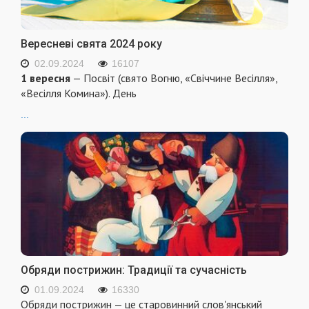
Вересневі свята 2024 року
02.09.2024
16107
1 вересня
— Посвіт (свято Вогню, «Свіччине Весілля»,
«Весілля Комина»). День
...
Обряди пострижин: Традиції та сучасність
01.09.2024
16330
Обряди пострижин — це старовинний слов'янський