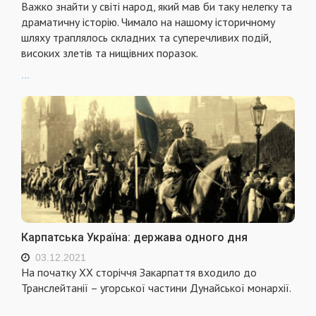
Важко знайти у світі народ, який мав би таку нелегку та
драматичну історію. Чимало на нашому історичному
шляху траплялось складних та суперечливих подій,
високих злетів та нищівних поразок.
...
Карпатська Україна: держава одного дня
03.12.2021
На початку XX сторіччя Закарпаття входило до
Транслейтанії – угорської частини Дунайської монархії.