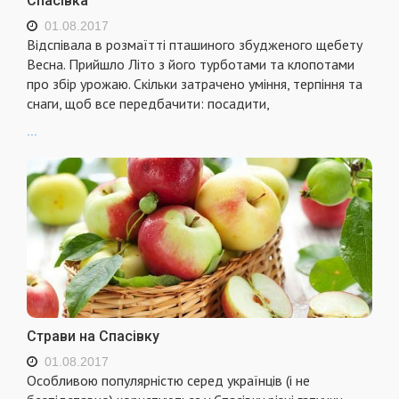
Спасівка
01.08.2017
Відспівала в розмаїтті пташиного збудженого щебету
Весна. Прийшло Літо з його турботами та клопотами
про збір урожаю. Скільки затрачено уміння, терпіння та
снаги, щоб все передбачити: посадити,
...
Страви на Спасівку
01.08.2017
Особливою популярністю серед українців (і не