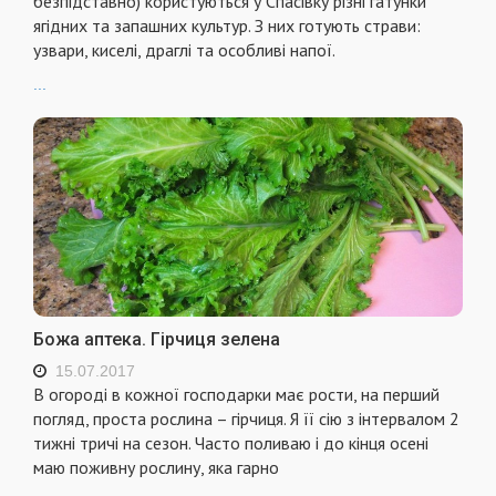
безпідставно) користуються у Спасівку різні гатунки
ягідних та запашних культур. З них готують страви:
узвари, киселі, драглі та особливі напої.
...
Божа аптека. Гірчиця зелена
15.07.2017
В огороді в кожної господарки має рости, на перший
погляд, проста рослина – гірчиця. Я її сію з інтервалом 2
тижні тричі на сезон. Часто поливаю і до кінця осені
маю поживну рослину, яка гарно