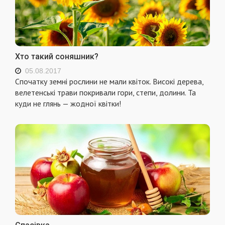
Хто такий соняшник?
05.08.2017
Спочатку земні рослини не мали квіток. Високі дерева,
веле­тенські трави покривали гори, степи, долини. Та
куди не глянь — жодної квітки!