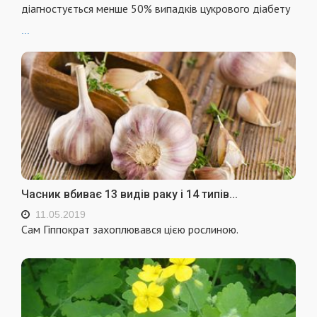
діагностується менше 50% випадків цукрового діабету
...
Часник вбиває 13 видів раку і 14 типів...
11.05.2019
Сам Гіппократ захоплювався цією рослиною.