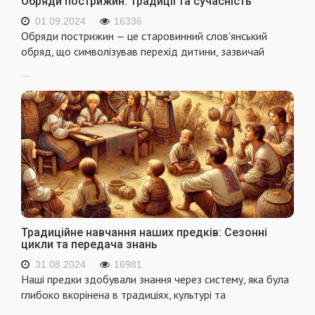
Обряди пострижин: Традиції та сучасність
01.09.2024
16336
Обряди пострижин — це старовинний слов'янський
обряд, що символізував перехід дитини, зазвичай
...
Традиційне навчання наших предків: Сезонні
цикли та передача знань
31.08.2024
16981
Наші предки здобували знання через систему, яка була
глибоко вкорінена в традиціях, культурі та