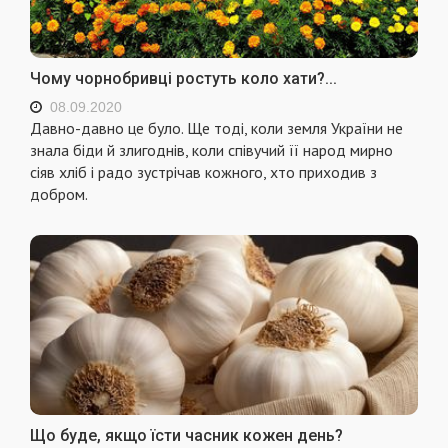
Чому чорнобривці ростуть коло хати?...
08.09.2020
Давно-давно це було. Ще тоді, коли земля України не
знала біди й злигоднів, коли співучий її народ мирно
сіяв хліб і радо зустрічав кожного, хто приходив з
добром.
Що буде, якщо їсти часник кожен день?