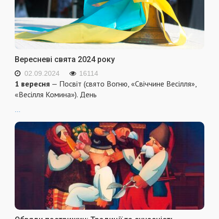
Вересневі свята 2024 року
02.09.2024
16114
1 вересня
— Посвіт (свято Вогню, «Свіччине Весілля»,
«Весілля Комина»). День
...