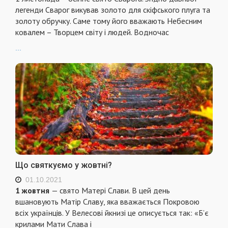
легенди Сварог викував золото для скіфського плуга та
золоту обручку. Саме тому його вважають Небесним
ковалем – Творцем світу і людей. Водночас
...
Що святкуємо у жовтні?
01.10.2021
1 жовтня
— свято Матері Слави. В цей день
вшановують Матір Славу, яка вважається Покровою
всіх українців. У Велесові йкнизі це описується так: «Б’є
крилами Мати Слава і