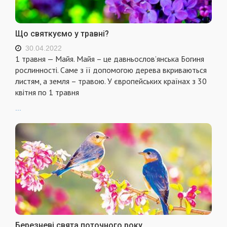
Що святкуємо у травні?
30.04.2022
1 травня — Майя. Майя – це давньослов’янська Богиня
рослинності. Саме з її допомогою дерева вкриваються
листям, а земля – травою. У європейських країнах з 30
квітня по 1 травня
...
Березневі свята поточного року