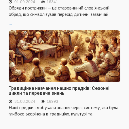
01.09.2024
16341
Обряди пострижин — це старовинний слов'янський
обряд, що символізував перехід дитини, зазвичай
...
Традиційне навчання наших предків: Сезонні
цикли та передача знань
31.08.2024
16993
Наші предки здобували знання через систему, яка була
глибоко вкорінена в традиціях, культурі та
...