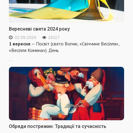
Вересневі свята 2024 року
02.09.2024
16117
1 вересня
— Посвіт (свято Вогню, «Свіччине Весілля»,
«Весілля Комина»). День
...
Обряди пострижин: Традиції та сучасність