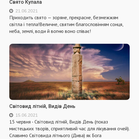
Свято Купала
21.06.2021
Приходить свято — зоряне, прекрасне, безмежжям
світла і тепла!Величне, святим благословінням сонця,
неба, землі, води й вогню воно співає!
Світовид літній, Видів День
15.06.2021
15 червня - Світовид літній, Видів День (показ
мистецьких творів, сприятливий час для лікування очей).
Славимо Світовида літнього (Дива) як Бога