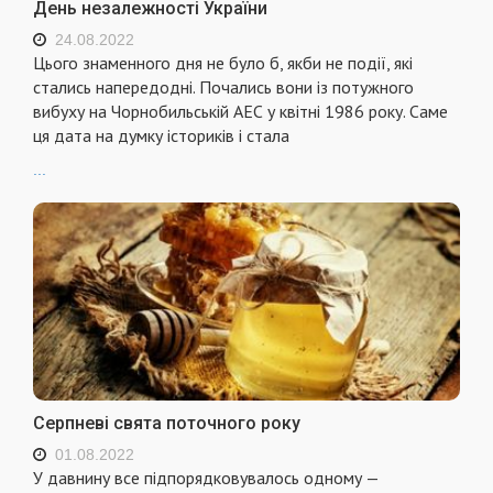
День незалежності України
24.08.2022
Цього знаменного дня не було б, якби не події, які
стались напередодні. Почались вони із потужного
вибуху на Чорнобильській АЕС у квітні 1986 року. Саме
ця дата на думку істориків і стала
...
Серпневі свята поточного року
01.08.2022
У давнину все підпорядковувалось одному —