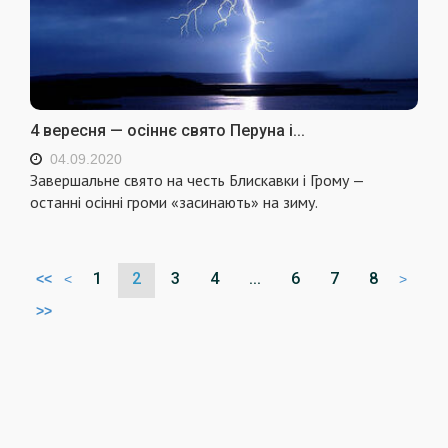
4 вересня — осіннє свято Перуна і...
04.09.2020
Завершальне свято на честь Блискавки i Грому —
останні осінні громи «засинають» на зиму.
1
2
3
4
...
6
7
8
<<
<
>
>>