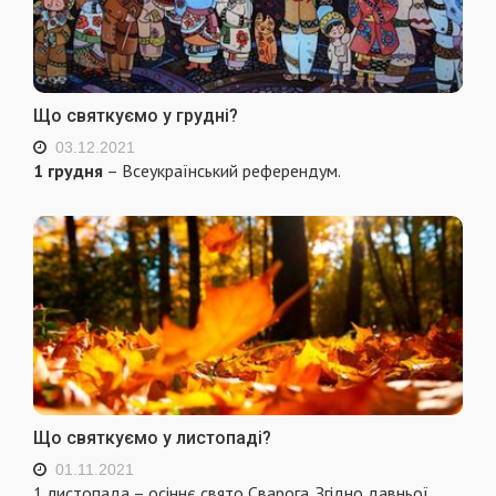
Що святкуємо у грудні?
03.12.2021
1 грудня
– Всеукраїнський референдум.
Що святкуємо у листопаді?
01.11.2021
1 листопада – осіннє свято Сварога. Згідно давньої