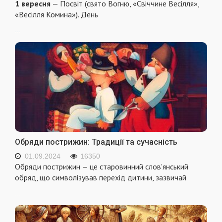
1 вересня
— Посвіт (свято Вогню, «Свіччине Весілля»,
«Весілля Комина»). День
...
Обряди пострижин: Традиції та сучасність
01.09.2024
16350
Обряди пострижин — це старовинний слов'янський
обряд, що символізував перехід дитини, зазвичай
...