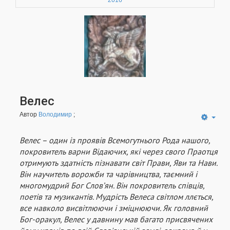
2016
Велес
Автор
Володимир
;
Велес – один із проявів Всемогутнього Рода нашого,
покровитель варни Відаючих, які через свого Праотця
отримують здатність пізнавати світ Прави, Яви та Нави.
Він научитель ворожби та чарівництва, таємний і
многомудрий Бог Слов’ян. Він покровитель співців,
поетів та музикантів. Мудрість Велеса світлом ллється,
все навколо висвітлюючи і зміцнюючи. Як головний
Бог-оракул, Велес у давнину мав багато присвячених