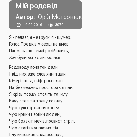
Мій родовід
Автор:
Юрій Мотронюк
16.06.2016
3070
Я - пелазг, я - етруск, я - шумер.
Гопос Предків у серці не вмер.
Племена по землі розійшлись,
Хоч були всі єдині колись,
Родоводу початок дали
І від них вже слов'яни пішли.
Кімерієць я, скіф, роксолан.
На безмежних просторах я пан.
Я крізь товщу століть та імлу
Бачу степ та траву ковилу.
Чую тупіт, іржання коней,
Чую крики і зойки людей,
Чую брязкіт мечів, посвист стріл,
Чую стогін конаючих тіл.
І чужинськая сила все пре,