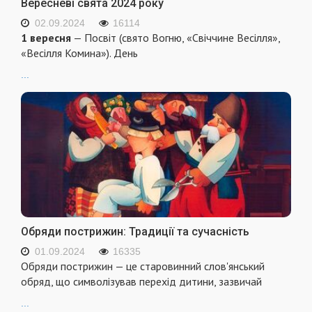
Вересневі свята 2024 року
02.09.2024
16114
1 вересня
— Посвіт (свято Вогню, «Свіччине Весілля»,
«Весілля Комина»). День
...
Обряди пострижин: Традиції та сучасність
01.09.2024
16335
Обряди пострижин — це старовинний слов'янський
обряд, що символізував перехід дитини, зазвичай
...