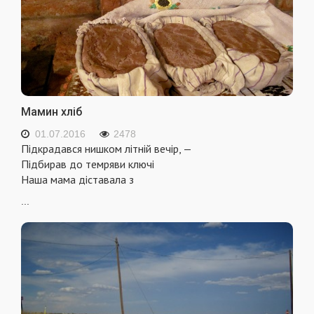
Мамин хліб
01.07.2016
2478
Підкрадався нишком літній вечір, —
Підбирав до темряви ключі
Наша мама діставала з
...