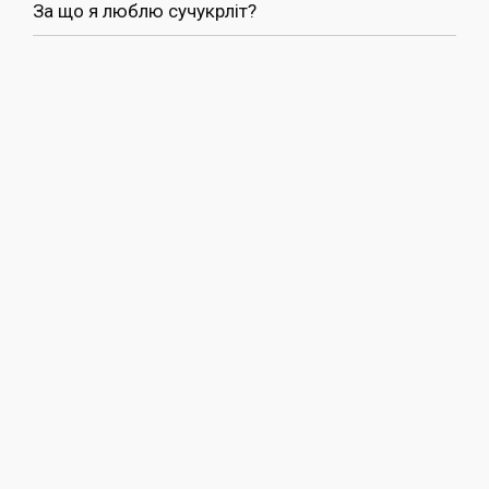
За що я люблю сучукрліт?