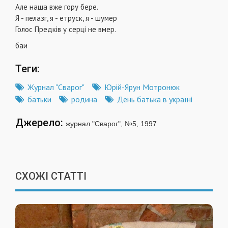
Але наша вже гору бере.
Я - пелазг, я - етруск, я - шумер
Голос Предків у серці не вмер.
баи
Теги:
Журнал "Сварог"
Юрій-Ярун Мотронюк
батьки
родина
День батька в україні
Джерело:
журнал "Сварог", №5, 1997
СХОЖІ СТАТТІ