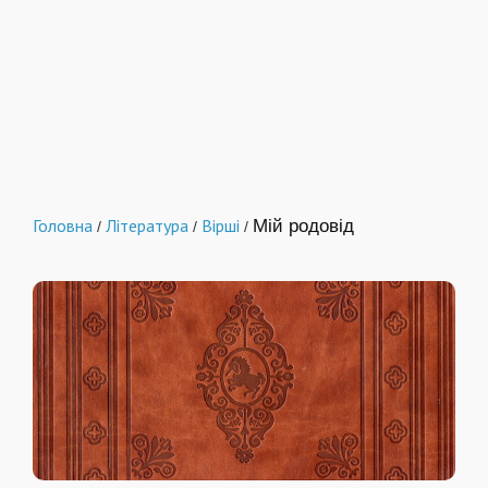
Головна
Література
Вірші
Мій родовід
/
/
/