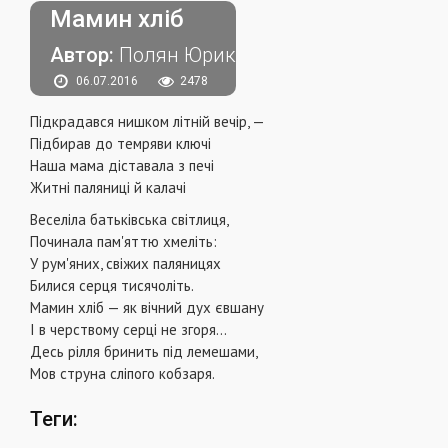
Мамин хліб
Автор:
Полян Юрик
06.07.2016
2478
Підкрадався нишком літній вечір, —
Підбирав до темряви ключі
Наша мама діставала з печі
Житні паляниці й калачі
Веселіла батьківська світлиця,
Починала пам'яттю хмеліть:
У рум'яних, свіжих паляницях
Билися серця тисячоліть.
Мамин хліб — як вічний дух євшану
І в черствому серці не згоря...
Десь рілля бринить під лемешами,
Мов струна сліпого кобзаря.
Теги: