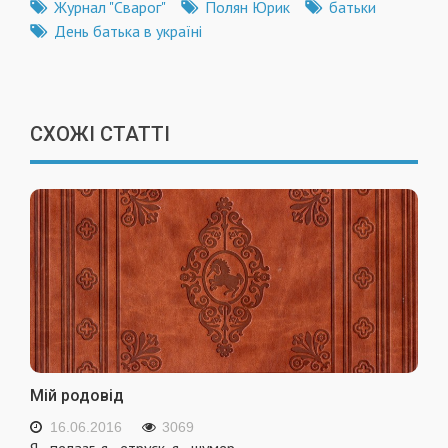
Журнал "Сварог"
Полян Юрик
батьки
День батька в україні
СХОЖІ СТАТТІ
Мій родовід
16.06.2016
3069
Я - пелазг, я - етруск, я - шумер.