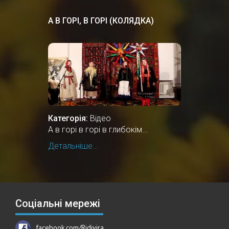
А В ГОРІ, В ГОРІ (КОЛЯДКА)
Категорія:
Відео
А в горі в горі в глибокім...
Детальніше...
Соціальні мережі
facebook.com/Ridivira