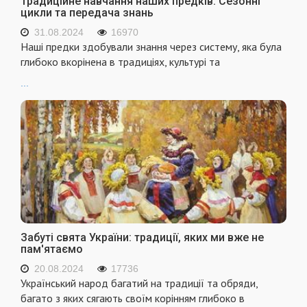
Традиційне навчання наших предків: Сезонні
цикли та передача знань
31.08.2024
16970
Наші предки здобували знання через систему, яка була
глибоко вкорінена в традиціях, культурі та
...
Забуті свята України: традиції, яких ми вже не
пам'ятаємо
20.08.2024
17736
Український народ багатий на традиції та обряди,
багато з яких сягають своїм корінням глибоко в