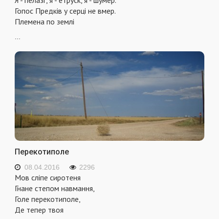
Гопос Предків у серці не вмер.
Племена по землі
...
Перекотиполе
08.04.2016
2296
Мов сліпе сиротеня
Гнане степом навмання,
Голе перекотиполе,
Де тепер твоя