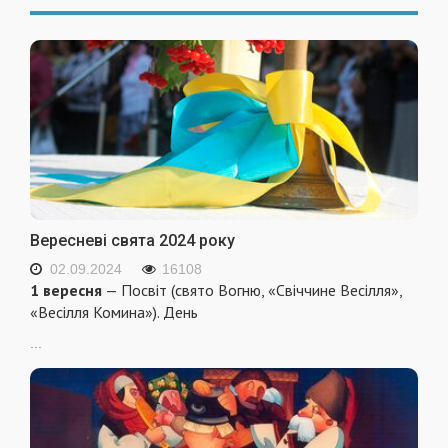
Вересневі свята 2024 року
02.09.2024
16108
1 вересня
— Посвіт (свято Вогню, «Свіччине Весілля»,
«Весілля Комина»). День
...