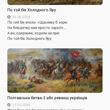
По той бік Холодного Яру
22.08.2018
По сей бік епохи: «Щасливу б зорю
На блюдечку нам просто зараз!»…
А ви, одержимі, ходили на прю
По той бік Холодного Яру.
Полтавська битва-2 або реванш українців
17.03.2018
Факт бою під Крутами вирваний з контексту