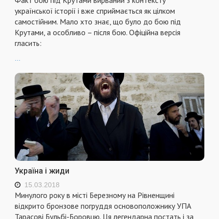
української історії і вже сприймається як цілком
самостійним. Мало хто знає, що було до бою під
Крутами, а особливо – після бою. Офіційна версія
гласить:
...
Україна і жиди
15.03.2018
Минулого року в місті Березному на Рівненщині
відкрито бронзове погруддя основоположнику УПА
Тарасові Бульбі-Боровцю. Ця легендарна постать і за