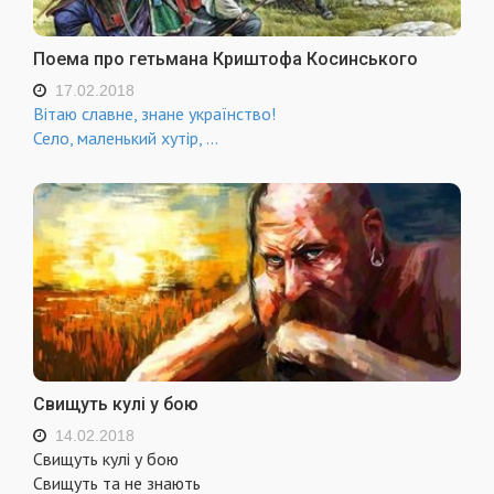
Поема про гетьмана Криштофа Косинського
17.02.2018
Вітаю славне, знане українство!
Село, маленький хутір,
...
Свищуть кулі у бою
14.02.2018
Свищуть кулі у бою
Свищуть та не знають