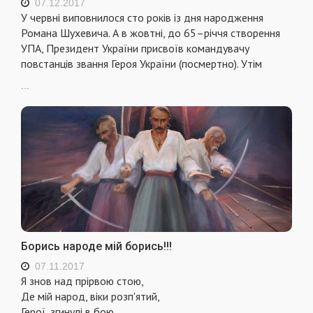
07.12.2017
У червні виповнилося сто років із дня народження
Романа Шухевича. А в жовтні, до 65–річчя створення
УПА, Президент України присвоїв командувачу
повстанців звання Героя України (посмертно). Утім
...
Борись народе мій борись!!!
07.11.2017
Я знов над прірвою стою,
Де мій народ, віки розп'ятий,
Герої, згинулі в бою...