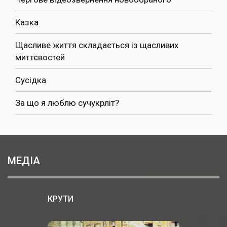
Казка
Щасливе життя складається із щасливих
миттєвостей
Сусідка
За що я люблю сучукрліт?
МЕДІА
КРУТИ