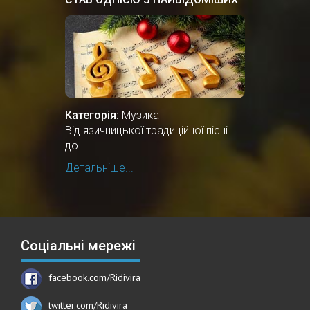
РІЗДВЯНИХ ПІСЕНЬ У СВІТІ
Категорія:
Музика
Від язичницької традиційної пісні
до...
Детальніше...
Соціальні мережі
facebook.com/Ridivira
twitter.com/Ridivira