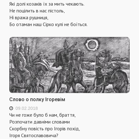
Які долі козаків їх за мить чекають.
Не поцілить в нас пістоль,
Ні вража рушниця,
Бо отаман наш Сірко кулі не боїться.
Слово о полку Ігоревім
09.02.2018
Чи не гоже було б нам, браття,
Розпочати давніми словами
Скорбну повість про Ігорів похід,
Ігоря Святославовича?