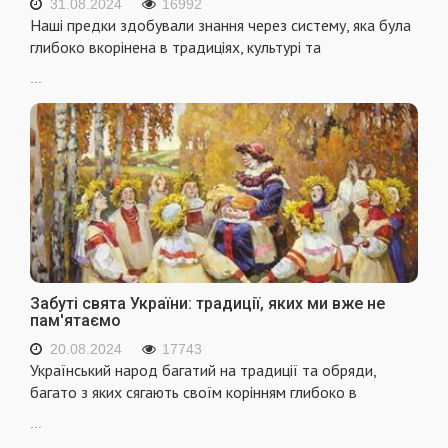
31.08.2024
16992
Наші предки здобували знання через систему, яка була
глибоко вкорінена в традиціях, культурі та
...
Забуті свята України: традиції, яких ми вже не
пам'ятаємо
20.08.2024
17743
Український народ багатий на традиції та обряди,
багато з яких сягають своїм корінням глибоко в
...