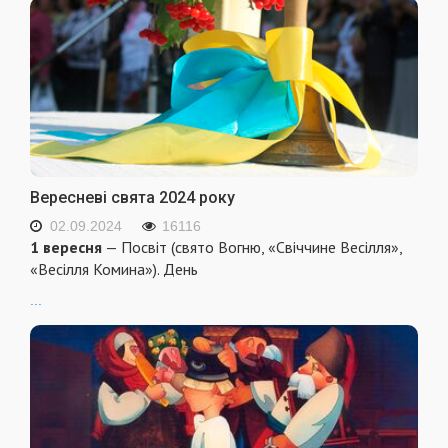
Вересневі свята 2024 року
02.09.2024
16116
1 вересня
— Посвіт (свято Вогню, «Свіччине Весілля»,
«Весілля Комина»). День
...