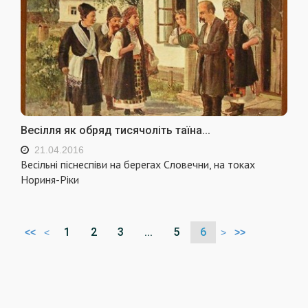
Весілля як обряд тисячоліть таїна...
21.04.2016
Весільні піснеспіви на берегах Словечни, на токах
Нориня-Ріки
1
2
3
...
5
6
<<
<
>
>>