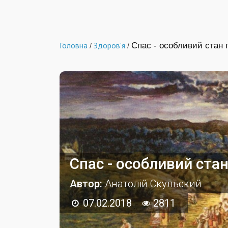
Головна
Здоров'я
Спас - особливий стан 
/
/
Спас - особливий стан
Автор:
Анатолій Скульский
07.02.2018
2811