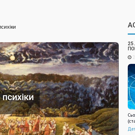
А
психіки
25
ПО
2
 психіки
Сьо
(ст
Де