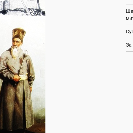
Ща
ми
Су
За