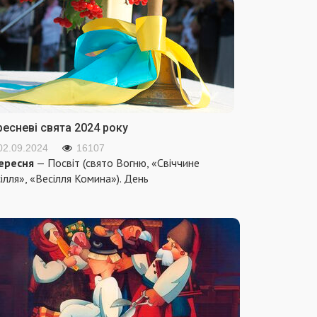
ресневі свята 2024 року
02.09.2024
16107
ересня
— Посвіт (свято Вогню, «Свіччине
ілля», «Весілля Комина»). День