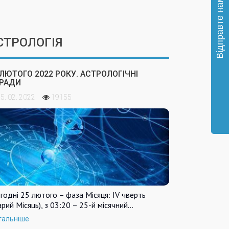
СТРОЛОГІЯ
 ЛЮТОГО 2022 РОКУ. АСТРОЛОГІЧНІ
РАДИ
5. 02. 2022
19155
годні 25 лютого – фаза Місяця: IV чверть
арий Місяць), з 03:20 – 25-й місячний…
тальніше