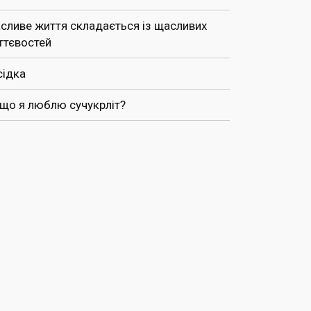
сливе життя складається із щасливих
ттєвостей
сідка
 що я люблю сучукрліт?