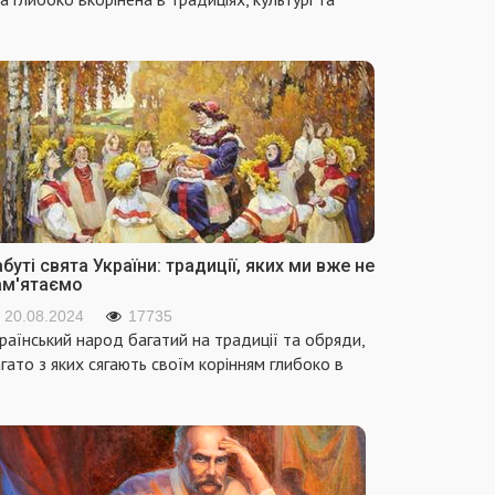
буті свята України: традиції, яких ми вже не
ам'ятаємо
20.08.2024
17735
раїнський народ багатий на традиції та обряди,
гато з яких сягають своїм корінням глибоко в