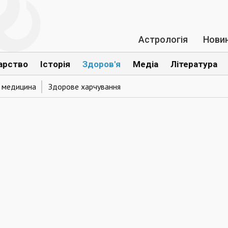
Астрологія
Нови
арство
Історія
Здоров'я
Медіа
Література
а медицина
Здорове харчування