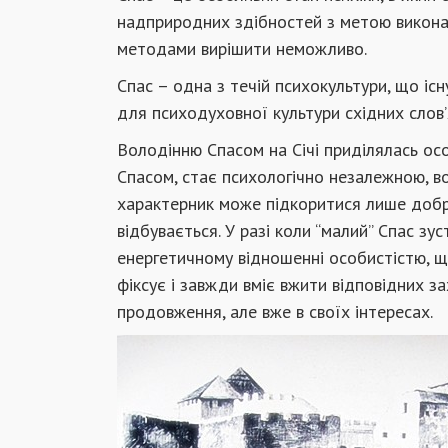
надприродних здібностей з метою викона
методами вирішити неможливо.
Спас – одна з течій психокультури, що іс
для психодуховної культури східних слов’я
Володінню Спасом на Січі приділялась осо
Спасом, стає психологічно незалежною, в
характерник може підкоритися лише добро
відбувається. У разі коли “малий” Спас зус
енергетичному відношенні особистістю, що
фіксує і завжди вміє вжити відповідних з
продовження, але вже в своїх інтересах.