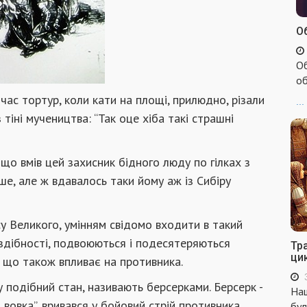
Об
Об
об
 час тортур, коли кати на площі, прилюдно, різали
...
з тіні мучеництва: “Так оце хіба такі страшні
що вмів цей захисник бідного люду по гілках з
ше, але ж вдавалось таки йому аж із Сибіру
у Великого, умінням свідомо входити в такий
 здібності, подвоюються і подесятеряються
Тр
ци
я, що також впливає на противника.
у подібний стан, називають берсерками. Берсерк -
Наш
и вовка”, вривався у бойовий стрій противника,
бул