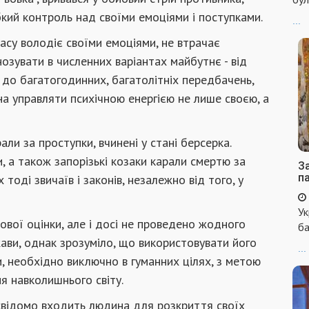
абкий контроль над своїми емоціями і поступками.
...
пасу володіє своїми емоціями, не втрачає
озувати в численних варіантах майбутнє - від
до багатогодинних, багатолітніх передбачень,
тна управляти психічною енергією не лише своєю, а
али за проступки, вчинені у стані берсерка.
, а також запорізькі козаки карали смертю за
За
п
тоді звичаїв і законів, незалежно від того, у
Ук
ової оцінки, але і досі не проведено жодного
ба
ви, однак зрозуміло, що використовувати його
...
и, необхідно виключно в гуманних цілях, з метою
я навколишнього світу.
 свідомо входить людина для розкриття своїх