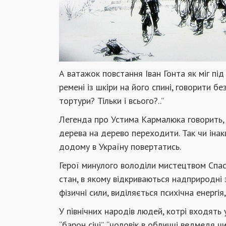
А ватажок повстання Іван Гонта як міг під
ремені із шкіри на його спині, говорити бе
тортури? Тільки і всього?..”
Легенда про Устима Кармалюка говорить, 
дерева на дерево переходити. Так чи інак
додому в Україну повертатись.
Герої минулого володіли мистецтвом Спас
стан, в якому відкриваються надприродні
фізичні сили, виділяється психічна енергі
У північних народів людей, котрі входять 
“барон січі”, “чоловік в обличчі ведмедя ч