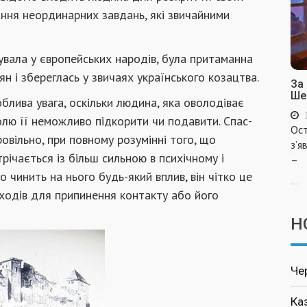
ння неординарних завдань, які звичайними
нувала у європейських народів, була притаманна
н і збереглась у звичаях українського козацтва.
За
Ше
блива увага, оскільки людина, яка оволодіває
олю її неможливо підкорити чи подавити. Спас-
Ост
вільно, при повному розумінні того, що
з’я
трічається із більш сильною в психічному і
–
 чинить на нього будь-який вплив, він чітко це
...
аходів для припинення контакту або його
Н
Че
Ка