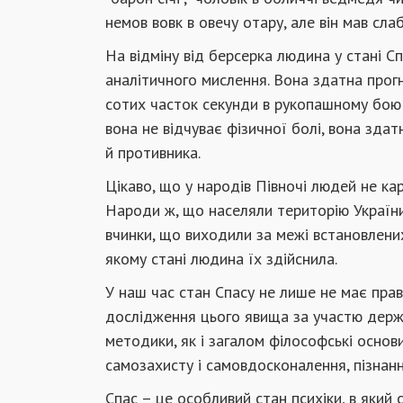
немов вовк в овечу отару, але він мав сл
На відміну від берсерка людина у стані С
аналітичного мислення. Вона здатна прогн
сотих часток секунди в рукопашному бою 
вона не відчуває фізичної болі, вона зда
й противника.
Цікаво, що у народів Півночі людей не кар
Народи ж, що населяли територію України
вчинки, що виходили за межі встановлених 
якому стані людина їх здійснила.
У наш час стан Спасу не лише не має прав
дослідження цього явища за участю держа
методики, як і загалом філософські основ
самозахисту і самовдосконалення, пізнанн
Спас – це особливий стан психіки, в який