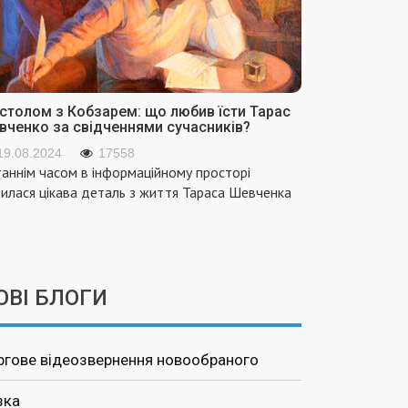
 столом з Кобзарем: що любив їсти Тарас
вченко за свідченнями сучасників?
19.08.2024
17558
аннім часом в інформаційному просторі
вилася цікава деталь з життя Тараса Шевченка
ОВІ БЛОГИ
ргове відеозвернення новообраного
зка