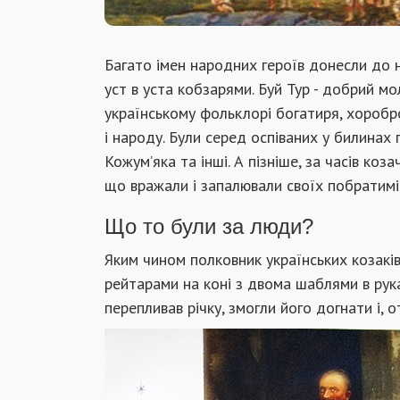
Багато імен народних героїв донесли до 
уст в уста кобзарями. Буй Тур - добрий мо
українському фольклорі богатиря, хоробро
і народу. Були серед оспіваних у билинах 
Кожум’яка та інші. А пізніше, за часів коз
що вражали і запалювали своїх побратимі
Що то були за люди?
Яким чином полковник українських козаків
рейтарами на коні з двома шаблями в руках
перепливав річку, змогли його догнати і, 