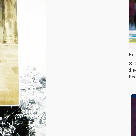
Ве
1 в
Вес
...