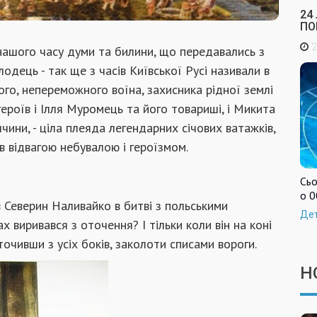
24
ПО
2
нашого часу думи та билини, що передавались з
лодець - так ще з часів Київської Русі називали в
го, непереможного воїна, захисника рідної землі
героїв і Ілля Муромець та його товариші, і Микита
аччини, - ціла плеяда легендарних січових ватажків,
в відвагою небувалою і героїзмом.
Сьо
о 0
 Северин Наливайко в битві з польськими
Де
 виривався з оточення? І тільки коли він на коні
оточивши з усіх боків, заколоти списами вороги.
Н