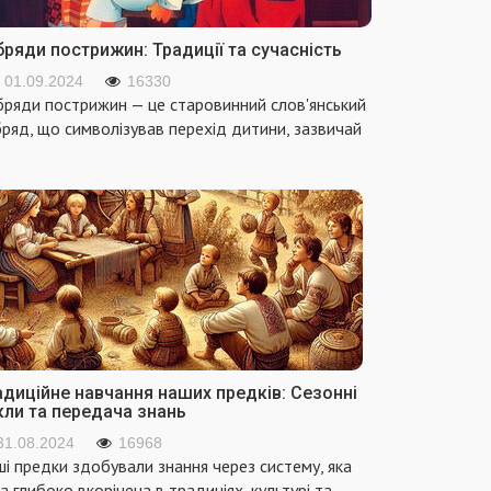
ряди пострижин: Традиції та сучасність
01.09.2024
16330
ряди пострижин — це старовинний слов'янський
ряд, що символізував перехід дитини, зазвичай
адиційне навчання наших предків: Сезонні
кли та передача знань
31.08.2024
16968
і предки здобували знання через систему, яка
а глибоко вкорінена в традиціях, культурі та