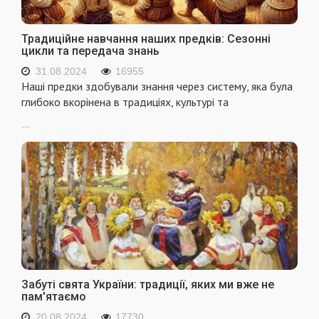
Традиційне навчання наших предків: Сезонні
цикли та передача знань
31.08.2024
16955
Наші предки здобували знання через систему, яка була
глибоко вкорінена в традиціях, культурі та
...
Забуті свята України: традиції, яких ми вже не
пам'ятаємо
20.08.2024
17730