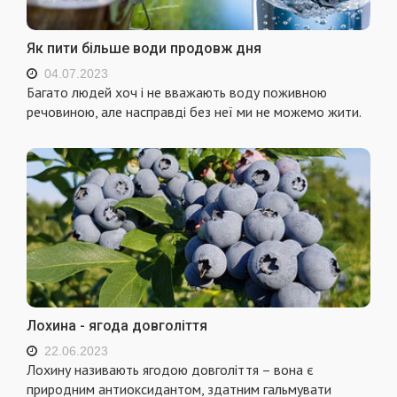
Як пити більше води продовж дня
04.07.2023
Багато людей хоч і не вважають воду поживною
речовиною, але насправді без неї ми не можемо жити.
Лохина - ягода довголіття
22.06.2023
Лохину називають ягодою довголіття – вона є
природним антиоксидантом, здатним гальмувати