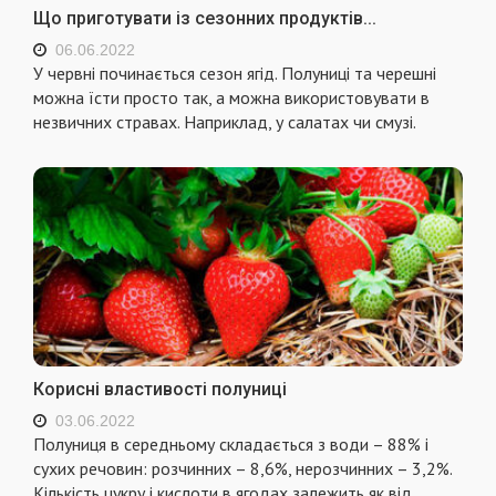
Що приготувати із сезонних продуктів...
06.06.2022
У червні починається сезон ягід. Полуниці та черешні
можна їсти просто так, а можна використовувати в
незвичних стравах. Наприклад, у салатах чи смузі.
Корисні властивості полуниці
03.06.2022
Полуниця в середньому складається з води – 88% і
сухих речовин: розчинних – 8,6%, нерозчинних – 3,2%.
Кількість цукру і кислоти в ягодах залежить як від