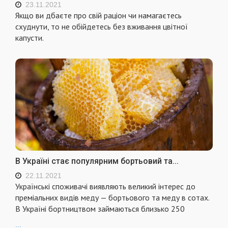
23.11.2021
Якщо ви дбаєте про свій раціон чи намагаєтесь
схуднути, то не обійдетесь без вживання цвітної
капусти.
В Україні стає популярним бортьовий та...
22.11.2021
Українські споживачі виявляють великий інтерес до
преміальних видів меду — бортьового та меду в сотах.
В Україні бортництвом займаються близько 250
...