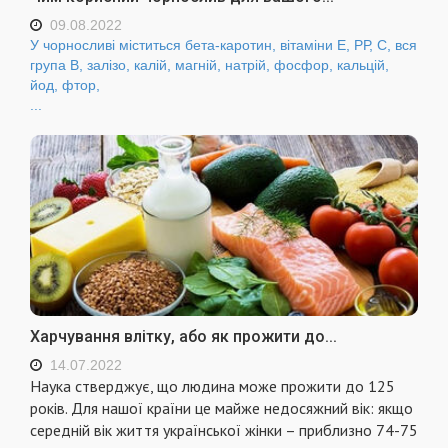
09.08.2022
У чорносливі міститься бета-каротин, вітаміни Е, РР, С, вся
група В, залізо, калій, магній, натрій, фосфор, кальцій,
йод, фтор,
...
Харчування влітку, або як прожити до...
14.07.2022
Наука стверджує, що людина може прожити до 125
років. Для нашої країни це майже недосяжний вік: якщо
середній вік життя української жінки – приблизно 74-75