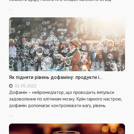
...
Як підняти рівень дофаміну: продукти і...
01.05.2022
Дофамін – нейромедіатор, що проводить імпульси
задоволення по клітинам мозку. Крім гарного настрою,
дофамін допомагає контролювати вагу, рівень
...