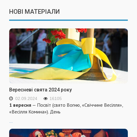
НОВІ МАТЕРІАЛИ
Вересневі свята 2024 року
02.09.2024
16105
1 вересня
— Посвіт (свято Вогню, «Свіччине Весілля»,
«Весілля Комина»). День
...