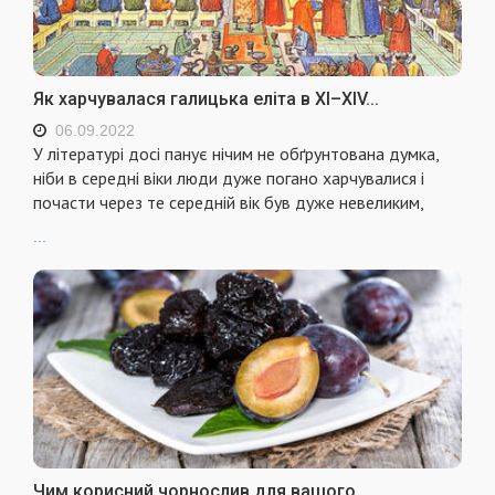
Як харчувалася галицька еліта в ХІ–ХІV...
06.09.2022
У літературі досі панує нічим не обґрунтована думка,
ніби в середні віки люди дуже погано харчувалися і
почасти через те середній вік був дуже невеликим,
...
Чим корисний чорнослив для вашого...