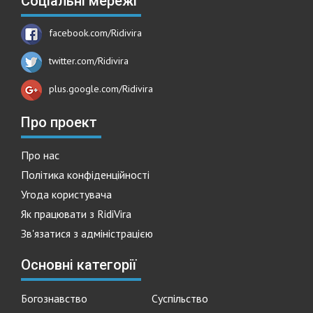
Соціальні мережі
facebook.com/Ridivira
twitter.com/Ridivira
plus.google.com/Ridivira
Про проект
Про нас
Політика конфіденційності
Угода користувача
Як працювати з RidiVira
Зв'язатися з адміністрацією
Основні категорії
Богознавство
Суспільство