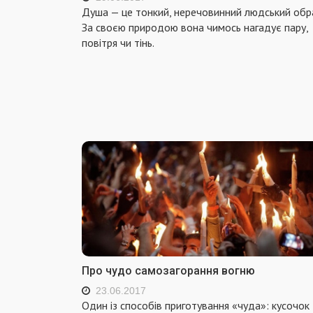
Душа — це тонкий, неречовинний людський обра
За своєю природою вона чимось нагадує пару,
повітря чи тінь.
Про чудо самозагорання вогню
23.06.2017
Один із способів приготування «чуда»: кусочок