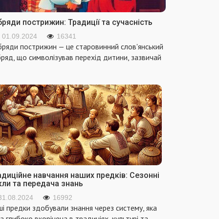
ряди пострижин: Традиції та сучасність
01.09.2024
16341
ряди пострижин — це старовинний слов'янський
ряд, що символізував перехід дитини, зазвичай
адиційне навчання наших предків: Сезонні
кли та передача знань
31.08.2024
16992
і предки здобували знання через систему, яка
а глибоко вкорінена в традиціях, культурі та