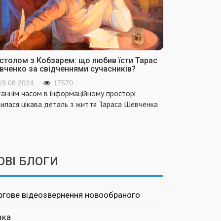
 столом з Кобзарем: що любив їсти Тарас
вченко за свідченнями сучасників?
19.08.2024
17570
аннім часом в інформаційному просторі
вилася цікава деталь з життя Тараса Шевченка
ОВІ БЛОГИ
ргове відеозвернення новообраного
зка