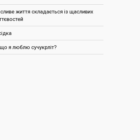
сливе життя складається із щасливих
ттєвостей
сідка
 що я люблю сучукрліт?