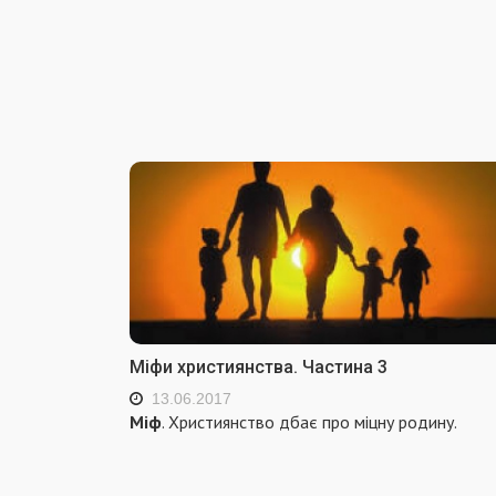
Міфи християнства. Частина 3
13.06.2017
Міф
. Християнство дбає про міцну родину.