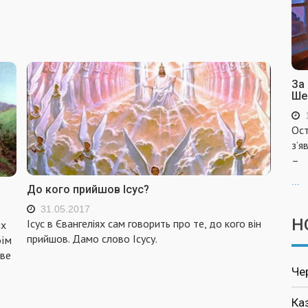
За
Ше
Ост
з’я
–
...
До кого прийшов Ісус?
31.05.2017
Н
Ісус в Євангеліях сам говорить про те, до кого він
іх
прийшов. Дамо слово Ісусу.
оїм
еве
Че
Ка