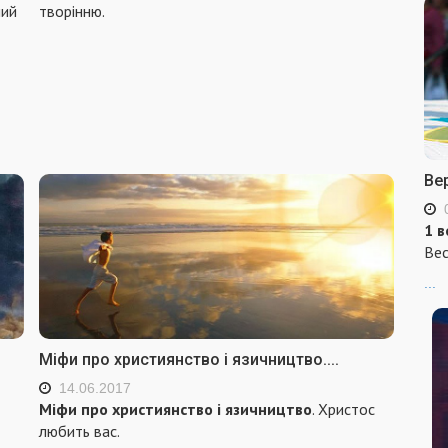
ний
творінню.
Ве
1 в
Вес
...
Міфи про християнство і язичництво....
14.06.2017
Міфи
про християнство і язичництво
. Христос
любить вас.