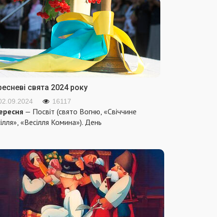
ресневі свята 2024 року
02.09.2024
16117
ересня
— Посвіт (свято Вогню, «Свіччине
ілля», «Весілля Комина»). День