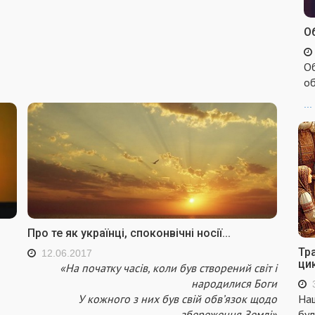
Об
Об
об
...
Про те як українці, споконвічні носії...
Тр
12.06.2017
ци
«На початку часів, коли був створений світ і
народилися Боги
У кожного з них був свій обв’язок щодо
Наш
збереження Землі»
бул