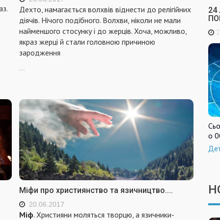
з.
Дехто, намагається волхвів віднести до релігійних
24
ПО
діячів. Нічого подібного. Волхви, ніколи не мали
найменшого стосунку і до жерців. Хоча, можливо,
2
якраз жерці й стали головною причиною
зародження
...
Сьо
о 0
Де
Н
Міфи про християнство та язичництво....
20.06.2017
Міф
. Християни моляться творцю, а язичники-