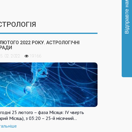
СТРОЛОГІЯ
 ЛЮТОГО 2022 РОКУ. АСТРОЛОГІЧНІ
РАДИ
5. 02. 2022
19166
годні 25 лютого – фаза Місяця: IV чверть
арий Місяць), з 03:20 – 25-й місячний…
тальніше