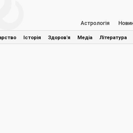
Астрологія
Нови
арство
Історія
Здоров'я
Медіа
Література