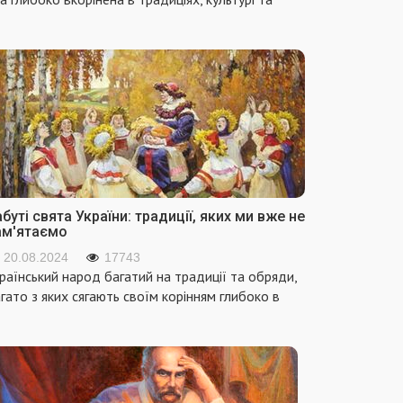
буті свята України: традиції, яких ми вже не
ам'ятаємо
20.08.2024
17743
раїнський народ багатий на традиції та обряди,
гато з яких сягають своїм корінням глибоко в