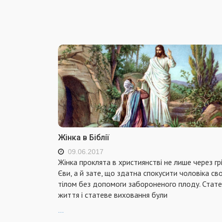
Жінка в Біблії
09.06.2017
Жінка проклята в християнстві не лише через гр
Єви, а й зате, що здатна спокусити чоловіка св
тілом без допомоги забороненого плоду. Стат
життя і статеве виховання були
...