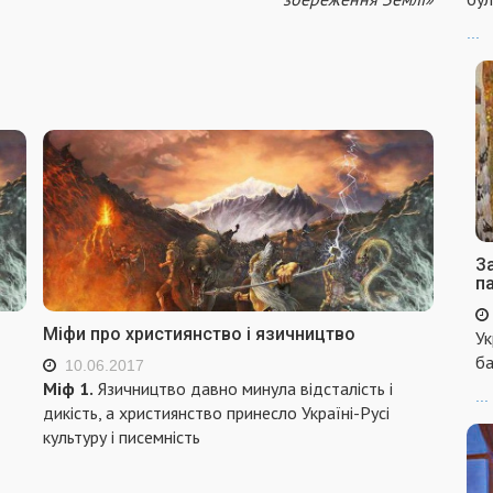
...
За
п
Міфи про християнство і язичництво
Ук
ба
10.06.2017
Міф 1.
Язичництво давно минула відсталість і
...
дикість, а християнство принесло Україні-Русі
культуру і писемність