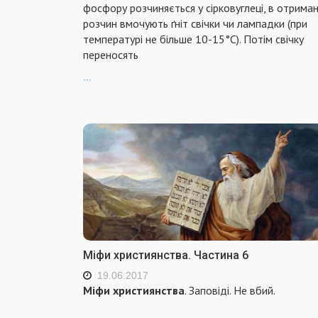
фосфору розчиняється у сірковуглеці, в отрима
розчин вмочують ґніт свічки чи лампадки (при
температурі не більше 10-15°С). Потім свічку
переносять
...
Міфи християнства. Частина 6
19.06.2017
Міфи християнства
. Заповіді. Не вбий.