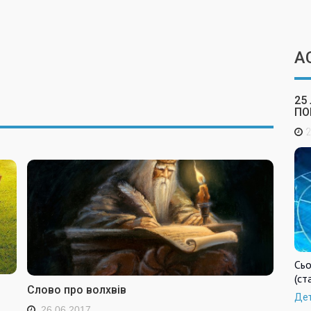
А
25
ПО
2
Сьо
(ст
Слово про волхвів
Де
26.06.2017