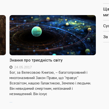
Ща
ми
Су
За
Знання про триєдність світу
24.05.2017
Бог, за Велесовою Книгою, – багатопроявний і
многоназивний Закон Прави, що "правує"
Всесвітом, нашою Галактикою, Землею і людьми.
Він невидимий смертним, непізнаний і
незнищенний. Він існує
...