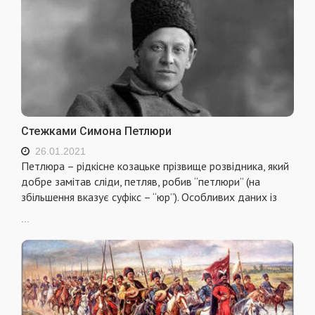
Стежками Симона Петлюри
26.01.2021
Петлюра – рідкісне козацьке прізвище розвідника, який
добре замітав сліди, петляв, робив “петлюри” (на
збільшення вказує суфікс – “юр”). Особливих даних із
...