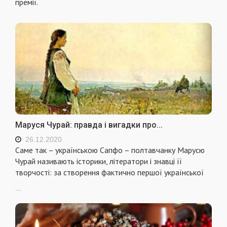
премії.
Маруся Чурай: правда і вигадки про...
26.12.2020
Саме так – українською Сапфо – полтавчанку Марусю
Чурай називають історики, літератори і знавці її
творчості: за створення фактично першої української
...