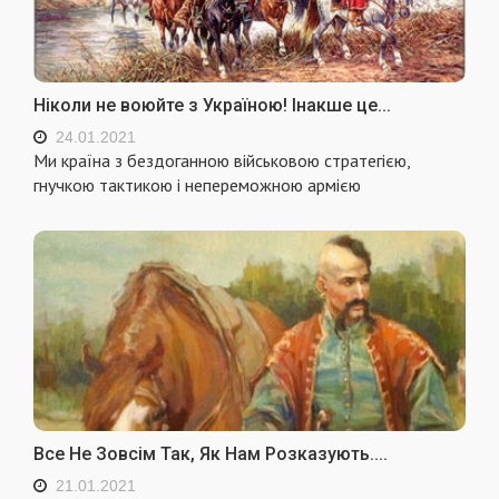
Ніколи не воюйте з Україною! Інакше це...
24.01.2021
Ми країна з бездоганною військовою стратегією,
гнучкою тактикою і непереможною армією
Все Не Зовсім Так, Як Нам Розказують....
21.01.2021