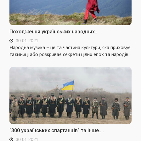
Походження українських народних...
30.01.2021
Народна музика – це та частина культури, яка приховує
таємниці або розкриває секрети цілих епох та народів.
“300 українських спартанців” та інше....
30.01.2021