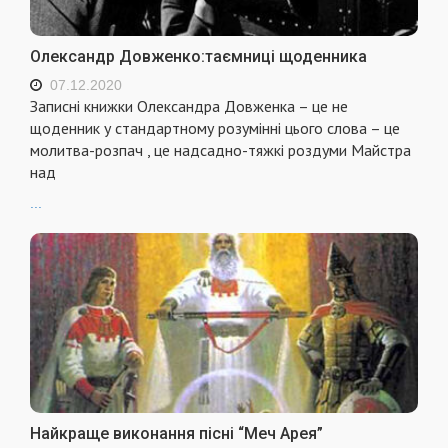
Олександр Довженко:таємниці щоденника
07.12.2020
Записні книжки Олександра Довженка – це не
щоденник у стандартному розумінні цього слова – це
молитва-розпач , це надсадно-тяжкі роздуми Майстра
над
...
Найкраще виконання пісні “Меч Арея”