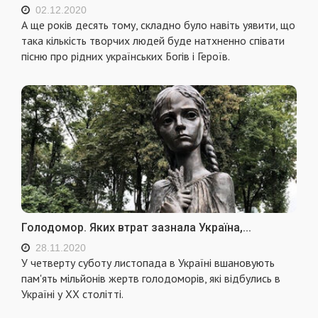
02.12.2020
А ще років десять тому, складно було навіть уявити, що
така кількість творчих людей буде натхненно співати
пісню про рідних українських Богів і Героїв.
Голодомор. Яких втрат зазнала Україна,...
28.11.2020
У четверту суботу листопада в Україні вшановують
пам'ять мільйонів жертв голодоморів, які відбулись в
Україні у XX столітті.