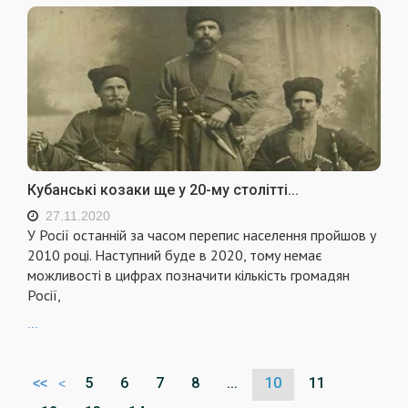
Кубанські козаки ще у 20-му столітті...
27.11.2020
У Росії останній за часом перепис населення пройшов у
2010 році. Наступний буде в 2020, тому немає
можливості в цифрах позначити кількість громадян
Росії,
...
5
6
7
8
...
10
11
<<
<