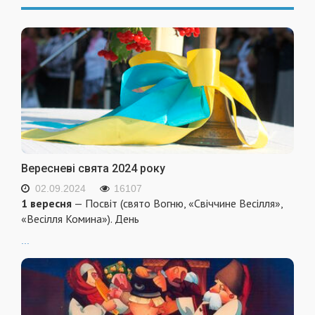
Вересневі свята 2024 року
02.09.2024
16107
1 вересня
— Посвіт (свято Вогню, «Свіччине Весілля»,
«Весілля Комина»). День
...