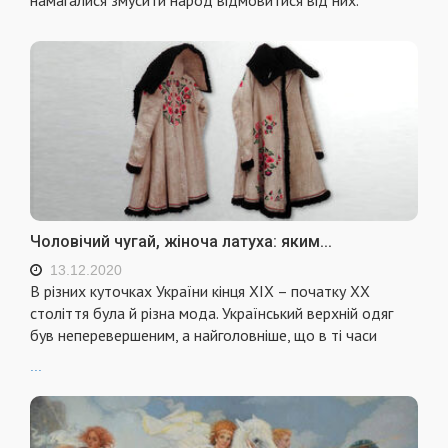
Чоловічий чугай, жіноча латуха: яким...
13.12.2020
В різних куточках України кінця ХІХ – початку ХХ
століття була й різна мода. Український верхній одяг
був неперевершеним, а найголовніше, що в ті часи
...