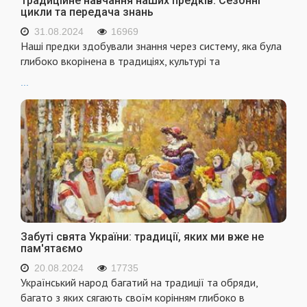
Традиційне навчання наших предків: Сезонні
цикли та передача знань
31.08.2024
16969
Наші предки здобували знання через систему, яка була
глибоко вкорінена в традиціях, культурі та
...
Забуті свята України: традиції, яких ми вже не
пам'ятаємо
20.08.2024
17735
Український народ багатий на традиції та обряди,
багато з яких сягають своїм корінням глибоко в