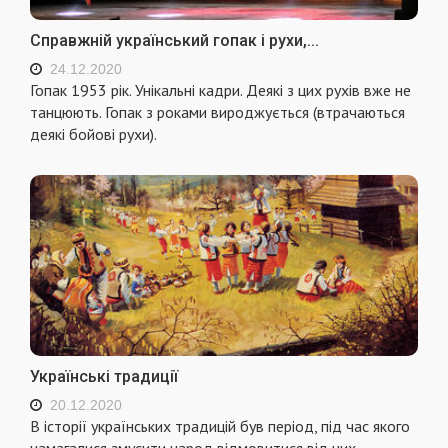
Справжній український гопак і рухи,...
24.12.2020
Гопак 1953 рік. Унікальні кадри. Деякі з цих рухів вже не
танцюють. Гопак з роками вироджується (втрачаються
деякі бойові рухи).
Українські традиції
20.12.2020
В історії українських традицій був період, під час якого
намагалися змусити народ відмовитися від них.