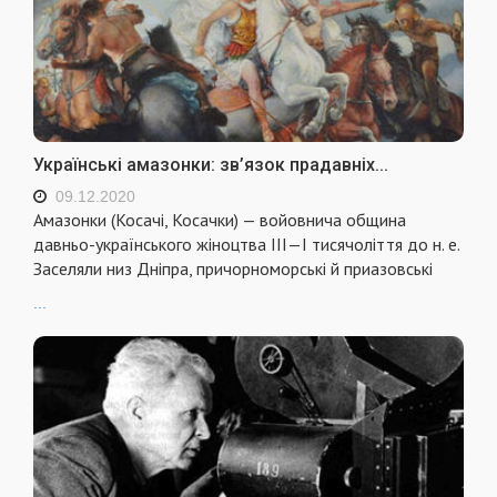
Українські амазонки: зв’язок прадавніх...
09.12.2020
Амазонки (Косачі, Косачки) — войовнича община
давньо-українського жіноцтва III—І тисячоліття до н. е.
Заселяли низ Дніпра, причорноморські й приазовські
...