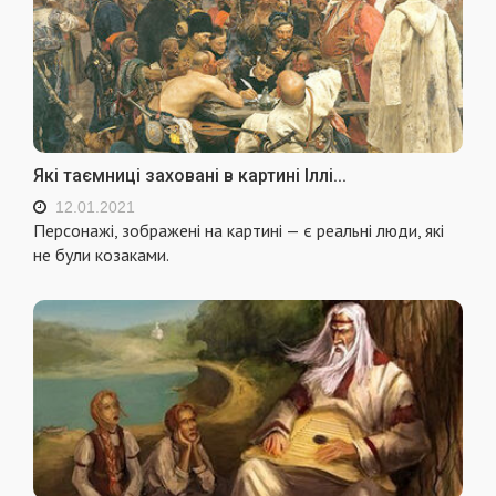
Які таємниці заховані в картині Іллі...
12.01.2021
Персонажі, зображені на картині — є реальні люди, які
не були козаками.