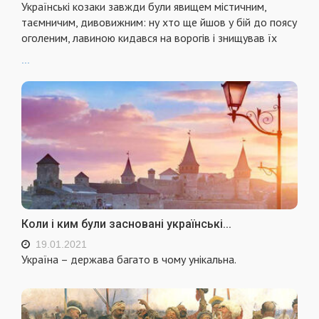
Українські козаки завжди були явищем містичним,
таємничим, дивовижним: ну хто ще йшов у бій до поясу
оголеним, лавиною кидався на ворогів і знищував їх
...
Коли і ким були засновані українські...
19.01.2021
Україна – держава багато в чому унікальна.