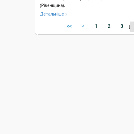
(Рівенщина).
Детальніше
<<
<
1
2
3
[