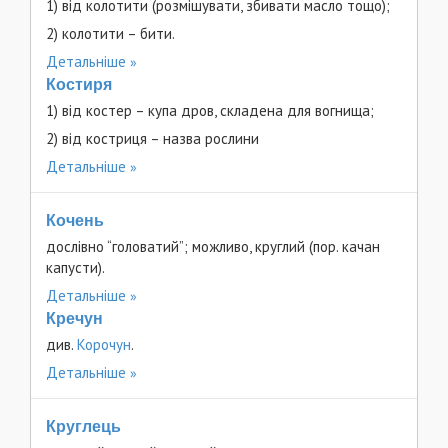
1) від колотити (розмішувати, збивати масло тощо);
2) колотити – бити.
Детальніше
Костиря
1) від костер – купа дров, складена для вогнища;
2) від костриця – назва рослини
Детальніше
Кочень
дослівно “головатий”; можливо, круглий (пор. качан
капусти).
Детальніше
Кречун
див.
Корочун
.
Детальніше
Круглець