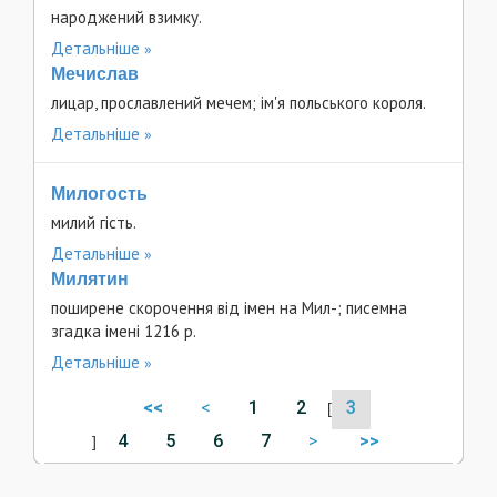
народжений взимку.
Детальніше
Мечислав
лицар, прославлений мечем; ім'я польського короля.
Детальніше
Милогость
милий гість.
Детальніше
Милятин
поширене скорочення від імен на Мил-; писемна
згадка імені 1216 p.
Детальніше
<<
<
1
2
3
[
4
5
6
7
>
>>
]