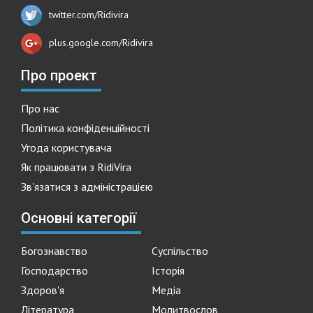
twitter.com/Ridivira
plus.google.com/Ridivira
Про проект
Про нас
Політика конфіденційності
Угода користувача
Як працювати з RidiVira
Зв'язатися з адміністрацією
Основні категорії
Богознавство
Суспільство
Господарство
Історія
Здоров'я
Медіа
Література
Молитвослов