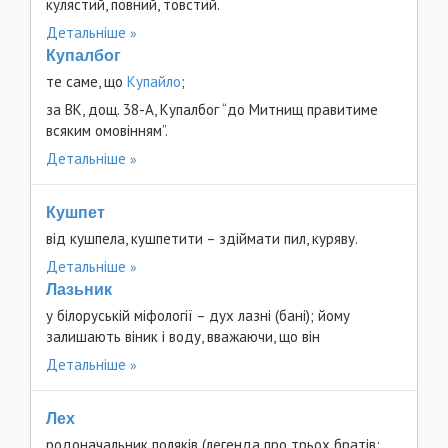
кулястий, повний, товстий.
Детальніше
Купалбог
те саме, що
Купайло
;
за ВК, дощ. 38-А, Купалбог “до Митнищ правитиме
всяким омовінням”.
Детальніше
Кушпет
від кушпела, кушпетити – здіймати пил, куряву.
Детальніше
Лазьник
у білоруській міфології – дух лазні (бані); йому
залишають віник і воду, вважаючи, що він
Детальніше
Лех
родоначальник поляків (легенда про трьох братів: