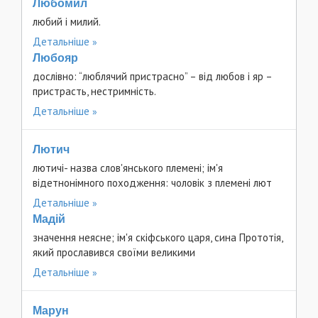
Любомил
любий і милий.
Детальніше
Любояр
дослівно: “люблячий пристрасно” – від любов і яр –
пристрасть, нестримність.
Детальніше
Лютич
лютичі- назва слов'янського племені; ім'я
відетнонімного походження: чоловік з племені лют
Детальніше
Мадій
значення неясне; ім'я скіфського царя, сина Прототія,
який прославився своїми великими
Детальніше
Марун