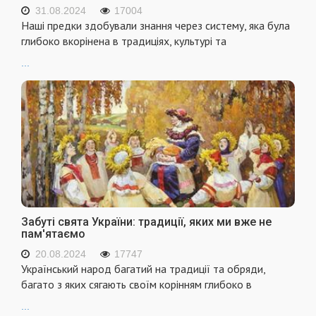
31.08.2024
17004
Наші предки здобували знання через систему, яка була
глибоко вкорінена в традиціях, культурі та
...
Забуті свята України: традиції, яких ми вже не
пам'ятаємо
20.08.2024
17747
Український народ багатий на традиції та обряди,
багато з яких сягають своїм корінням глибоко в
...