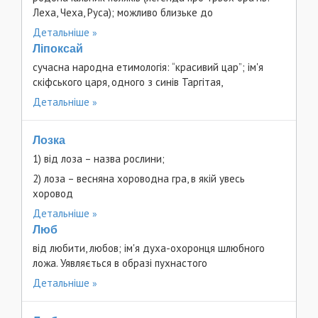
Леха, Чеха, Руса); можливо близьке до
Детальніше
Ліпоксай
сучасна народна етимологія: “красивий цар”; ім'я
скіфського царя, одного з синів Таргітая,
Детальніше
Лозка
1) від лоза – назва рослини;
2) лоза – весняна хороводна гра, в якій увесь
хоровод
Детальніше
Люб
від любити, любов; ім'я духа-охоронця шлюбного
ложа. Уявляється в образі пухнастого
Детальніше