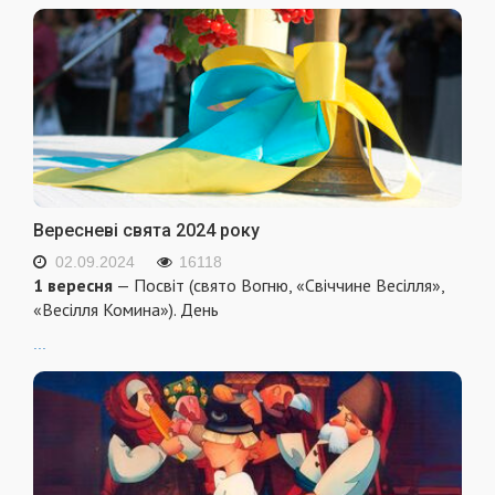
Вересневі свята 2024 року
02.09.2024
16118
1 вересня
— Посвіт (свято Вогню, «Свіччине Весілля»,
«Весілля Комина»). День
...