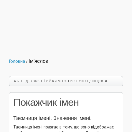
Головна
Ім'яслов
/
А
Б
В
Г
Д
Е
Є
Ж
З
І
Ї
И
Й
К
Л
М
Н
О
П
Р
С
Т
У
Ф
Х
Ц
Ч
Ш
Щ
Ю
Я
#
Покажчик імен
Таємниця імені. Значення імені.
Таємниця імені полягає в тому, що воно відображає