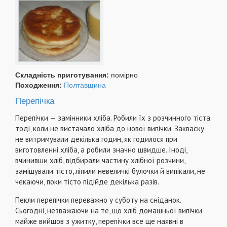
Складність приготування:
помірно
Походження:
Полтавщина
Перепічка
Перепічки — замінники хліба. Робили їх з розчинного тіста
тоді, коли не вистачало хліба до нової випічки. Закваску
не витримували декілька годин, як годилося при
виготовленні хліба, а робили значно швидше. Іноді,
вчинивши хліб, відбирали частину хлібної розчини,
замішували тісто, ліпили невеличкі булочки й випікали, не
чекаючи, поки тісто підійде декілька разів.
Пекли перепічки переважно у суботу на сніданок.
Сьогодні, незважаючи на те, що хліб домашньої випічки
майже вийшов з ужитку, перепічки все ще наявні в