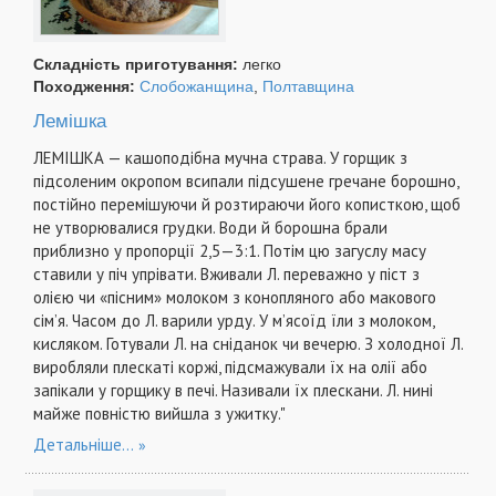
Складність приготування:
легко
Походження:
Слобожанщина
,
Полтавщина
Лемішка
ЛЕМІШКА — кашоподібна мучна страва. У горщик з
підсоленим окропом всипали підсушене гречане борошно,
постійно перемішуючи й розтираючи його кописткою, щоб
не утворювалися грудки. Води й борошна брали
приблизно у пропорції 2,5—3:1. Потім цю загуслу масу
ставили у піч упрівати. Вживали Л. переважно у піст з
олією чи «пісним» молоком з конопляного або макового
сім’я. Часом до Л. варили урду. У м’ясоїд їли з молоком,
кисляком. Готували Л. на сніданок чи вечерю. З холодної Л.
виробляли плескаті коржі, підсмажували їх на олії або
запікали у горщику в печі. Називали їх плескани. Л. нині
майже повністю вийшла з ужитку."
Детальніше...