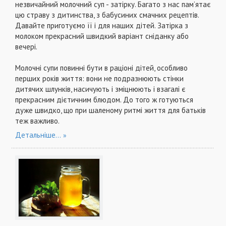
незвичайний молочний суп - затірку. Багато з нас пам’ятає
цю страву з дитинства, з бабусиних смачних рецептів.
Давайте приготуємо її і для наших дітей. Затірка з
молоком прекрасний швидкий варіант сніданку або
вечері.
Молочні супи повинні бути в раціоні дітей, особливо
перших років життя: вони не подразнюють стінки
дитячих шлунків, насичують і зміцнюють і взагалі є
прекрасним дієтичним блюдом. До того ж готуються
дуже швидко, що при шаленому ритмі життя для батьків
теж важливо.
Детальніше...