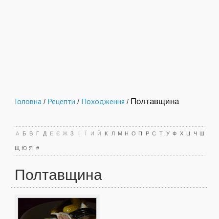
Головна
Рецепти
Походження
Полтавщина
/
/
/
А
Б
В
Г
Д
Е
Є
Ж
З
І
Ї
И
Й
К
Л
М
Н
О
П
Р
С
Т
У
Ф
Х
Ц
Ч
Ш
Щ
Ю
Я
#
Полтавщина