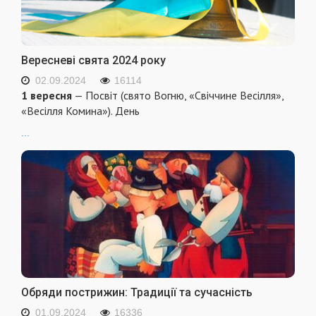
Вересневі свята 2024 року
02.09.2024
16114
1 вересня
— Посвіт (свято Вогню, «Свіччине Весілля»,
«Весілля Комина»). День
...
Обряди пострижин: Традиції та сучасність
01.09.2024
16336