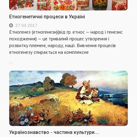
Етногенетичні процеси в Україні
27.04.2017
Етногенез (етногенези)(від гр. етнос — народ і генезис
походження) — це тривалий процес утворення і
розвитку племені, народу, нації. Вивчення процесів
етногенезу спирається на комплексне
...
Українознавство - частина культури....