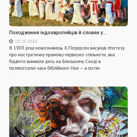
Походження індоєвропейців й словян у...
03.10.2016
B 1903 році мовознавець Х.Педерсен висунув гіпотезу
про ностратичну прамову первісної спільноти, яка
буцімто виникла десь на Близькому Сході в
післяпотопні часи біблійного Ноя — а потім
...