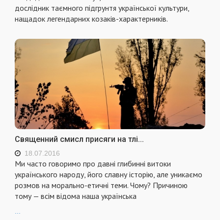
дослідник таємного підгрунтя української культури,
нащадок легендарних козаків-характерників.
Священний смисл присяги на тлі...
18.07.2016
Ми часто говоримо про давні глибинні витоки
українського народу, його славну історію, але уникаємо
розмов на морально-етичні теми. Чому? Причиною
тому — всім відома наша українська
...