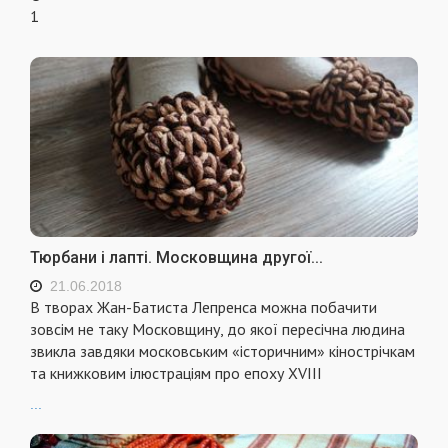
1
Тюрбани і лапті. Московщина другої...
21.06.2018
В творах Жан-Батиста Лепренса можна побачити
зовсім не таку Московщину, до якої пересічна людина
звикла завдяки московським «історичним» кінострічкам
та книжковим ілюстраціям про епоху XVIII
...