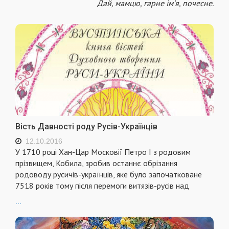
Дай, мамцю, гарне ім’я, почесне.
Вість Давності роду Русів-Українців
12.10.2016
У 1710 році Хан-Цар Московії Петро І з родовим
прізвищем, Кобила, зробив останнє обрізання
родоводу русичів-українців, яке було започатковане
7518 років тому після перемоги витязів-русів над
...