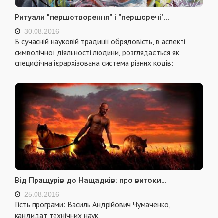
Ритуали "першотворення" і "першоречі"...
30.08.2016
В сучаснiй науковiй традицiї обрядовiсть, в аспекті
символічної діяльності людини, розглядається як
специфiчна iєрархiзована система рiзних кодiв:
Від Пращурів до Нащадків: про витоки...
25.08.2016
Гість програми: Василь Андрійович Чумаченко,
кандидат технічних наук,