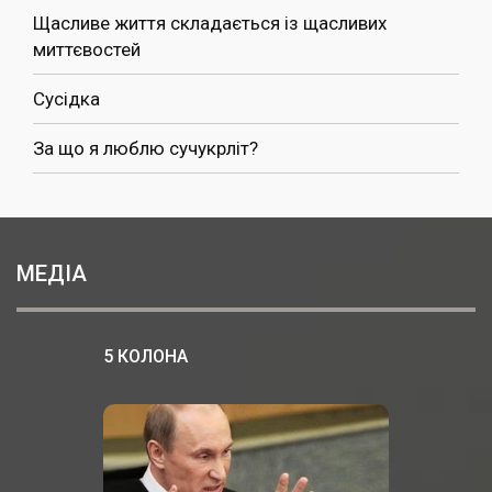
Щасливе життя складається із щасливих
миттєвостей
Сусідка
За що я люблю сучукрліт?
МЕДІА
5 КОЛОНА