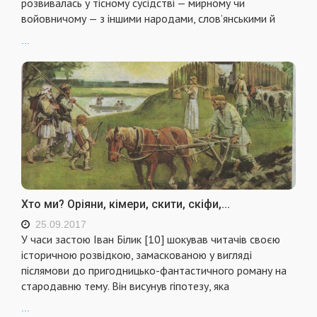
розвивалась у тісному сусідстві — мирному чи
войовничому — з іншими народами, слов’янськими й
...
Хто ми? Оріяни, кімери, скити, скіфи,...
25.09.2017
У часи застою Іван Білик [10] шокував читачів своєю
історичною розвідкою, замаскованою у вигляді
післямови до пригодницько-фантастичного роману на
стародавню тему. Він висунув гіпотезу, яка
...