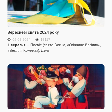
Вересневі свята 2024 року
02.09.2024
16117
1 вересня
— Посвіт (свято Вогню, «Свіччине Весілля»,
«Весілля Комина»). День
...