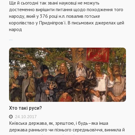
Ще й сьогоднi так званi науковцi не можуть
достеменно вирiшити питання щодо походження того
народу, який у 376 роцi н.л. повалив готське
королiвство у Приднiпров’ї. В письмових джерелах цей
народ
...
Хто такі руси?
24.10.2017
Київська держава, як, зрештою, і будь–яка інша
держава раннього чи пізнього середньовіччя, виникла й