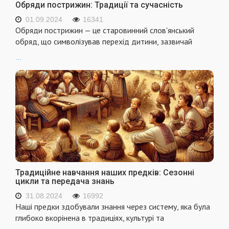
Обряди пострижин: Традиції та сучасність
01.09.2024
16341
Обряди пострижин — це старовинний слов'янський
обряд, що символізував перехід дитини, зазвичай
...
Традиційне навчання наших предків: Сезонні
цикли та передача знань
31.08.2024
16992
Наші предки здобували знання через систему, яка була
глибоко вкорінена в традиціях, культурі та