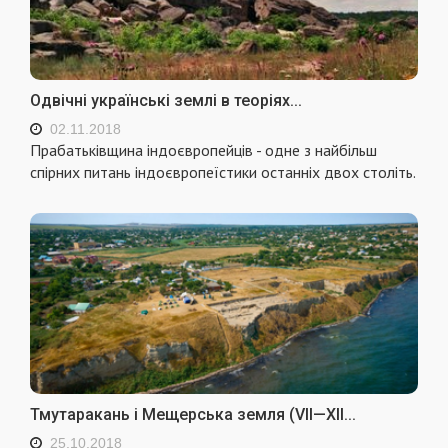
Одвічні українські землі в теоріях...
02.11.2018
Прабатьківщина індоєвропейців - одне з найбільш
спірних питань індоєвропеїстики останніх двох століть.
Тмутаракань і Мещерська земля (VII—XII...
25.10.2018