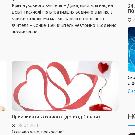
Крім духовного вчителя – Дива, який для нас, на
24
ПО
довгі тисячоліття втративших ведичне знання, є
майже казкою, ми маємо наочного явленого
2
вчителя – Сонце. Цей вчитель невтомно, щоденно,
щохвилинно
...
Сьо
о 0
Де
Н
Прикликати коханого (до схід Сонця)
29.04.2018
Сонечко ясне, прекрасне!