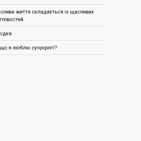
сливе життя складається із щасливих
ттєвостей
сідка
 що я люблю сучукрліт?