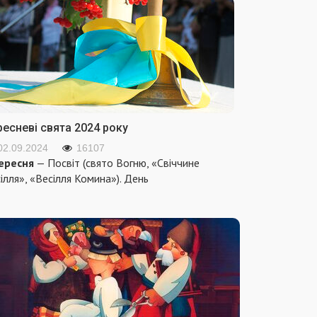
ресневі свята 2024 року
02.09.2024
16107
ересня
— Посвіт (свято Вогню, «Свіччине
ілля», «Весілля Комина»). День