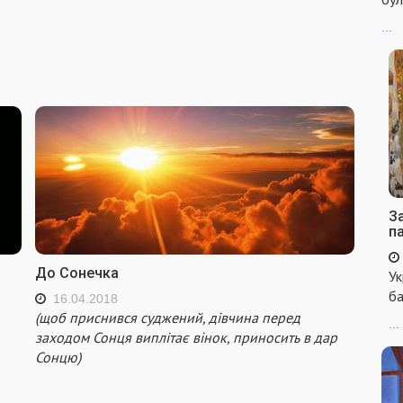
...
За
п
До Сонечка
Ук
ба
16.04.2018
(щоб приснився суджений, дівчина перед
...
заходом Сонця виплітає вінок, приносить в дар
Сонцю)