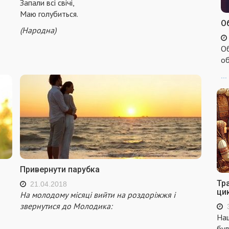
Запали всі свічі,
Маю голубиться.
Об
(Народна)
Об
об
...
Привернути парубка
Тр
21.04.2018
ци
На молодому місяці вийти на роздоріжжя і
звернутися до Молодика:
Наш
бул