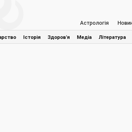
Астрологія
Нови
арство
Історія
Здоров'я
Медіа
Література