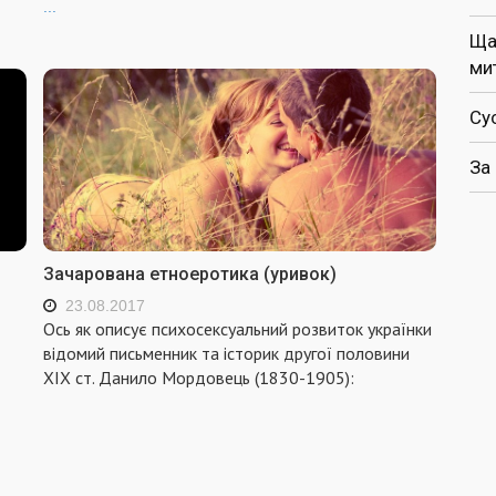
...
Ща
ми
Су
За
Зачарована етноеротика (уривок)
23.08.2017
Ось як описує психосексуальний розвиток українки
відомий письменник та історик другої половини
XIX ст. Данило Мордовець (1830-1905):