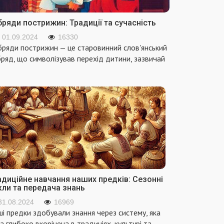
ряди пострижин: Традиції та сучасність
01.09.2024
16330
ряди пострижин — це старовинний слов'янський
ряд, що символізував перехід дитини, зазвичай
адиційне навчання наших предків: Сезонні
кли та передача знань
31.08.2024
16969
і предки здобували знання через систему, яка
а глибоко вкорінена в традиціях, культурі та