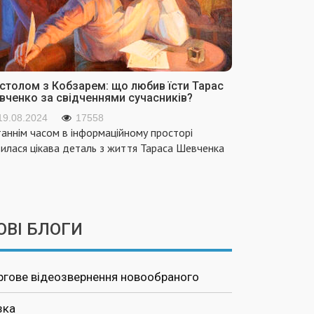
 столом з Кобзарем: що любив їсти Тарас
вченко за свідченнями сучасників?
19.08.2024
17558
аннім часом в інформаційному просторі
вилася цікава деталь з життя Тараса Шевченка
ОВІ БЛОГИ
ргове відеозвернення новообраного
зка