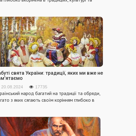
буті свята України: традиції, яких ми вже не
ам'ятаємо
20.08.2024
17735
раїнський народ багатий на традиції та обряди,
гато з яких сягають своїм корінням глибоко в