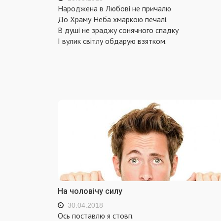
Народжена в Любові не причалю
До Храму Неба хмаркою печалі.
В душі не зраджу сонячного спадку
І вулик світлу обдарую взятком.
На чоловічу силу
30.04.2018
Ось поставлю я стовп.