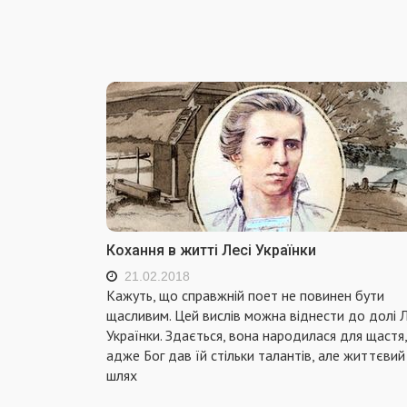
Кохання в житті Лесі Українки
21.02.2018
Кажуть, що справжній поет не повинен бути
щасливим. Цей вислів можна віднести до долі Л
Українки. Здається, вона народилася для щастя,
адже Бог дав їй стільки талантів, але життєвий
шлях
...