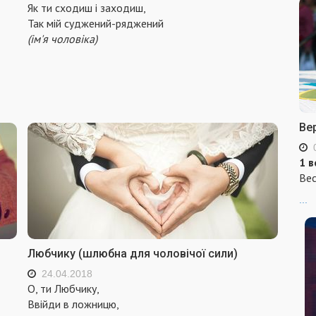
Як ти сходиш і заходиш,
Так мій суджений-ряджений
(ім'я чоловіка)
Ве
1 в
Вес
...
Любчику (шлюбна для чоловічої сили)
24.04.2018
О, ти Любчику,
Ввійди в ложницю,