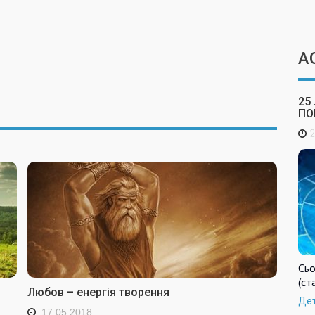
А
25
ПО
2
Сьо
(ст
Любов – енергія творення
Де
17.05.2018