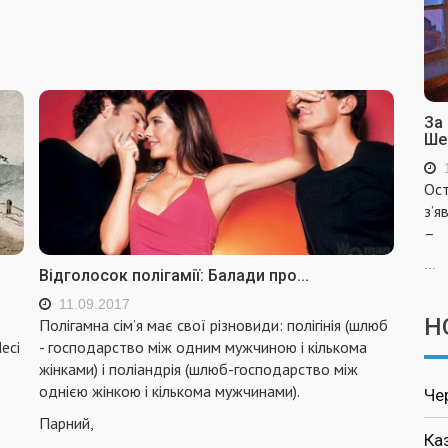
За
Ше
Ост
з’я
–
...
Відголосок полігамії: Балади про...
11.09.2017
Н
Полігамна сім’я має свої різновиди: полігінія (шлюб
есі
- господарство між одним мужчиною і кількома
жінками) і поліандрія (шлюб-господарство між
однією жінкою і кількома мужчинами).
Че
Парний,
Ка