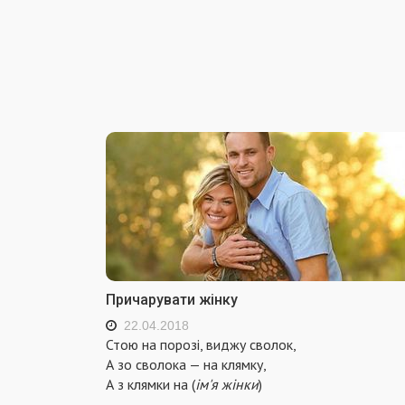
Причарувати жінку
22.04.2018
Стою на порозі, виджу сволок,
А зо сволока — на клямку,
А з клямки на (
ім'я жінки
)