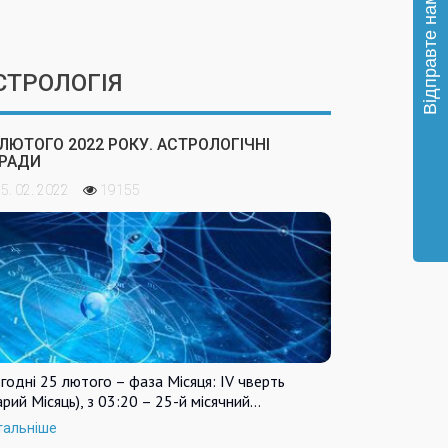
СТРОЛОГІЯ
 ЛЮТОГО 2022 РОКУ. АСТРОЛОГІЧНІ
РАДИ
5. 02. 2022
19155
годні 25 лютого – фаза Місяця: IV чверть
арий Місяць), з 03:20 – 25-й місячний…
тальніше