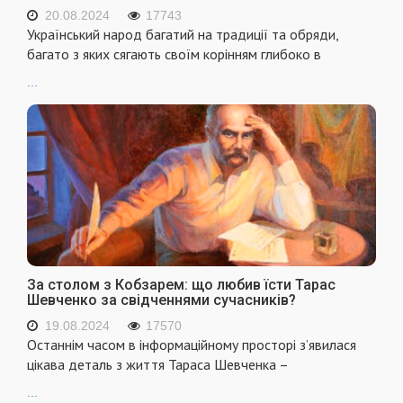
20.08.2024
17743
Український народ багатий на традиції та обряди,
багато з яких сягають своїм корінням глибоко в
...
За столом з Кобзарем: що любив їсти Тарас
Шевченко за свідченнями сучасників?
19.08.2024
17570
Останнім часом в інформаційному просторі з’явилася
цікава деталь з життя Тараса Шевченка –
...