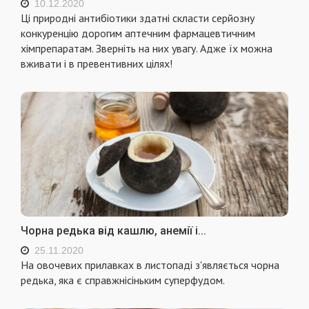
10.12.2020
Ці природні антибіотики здатні скласти серйозну
конкуренцію дорогим аптечним фармацевтичним
хімпрепаратам. Зверніть на них увагу. Адже їх можна
вживати і в превентивних цілях!
Чорна редька від кашлю, анемії і...
25.11.2020
На овочевих прилавках в листопаді з'являється чорна
редька, яка є справжнісіньким суперфудом.