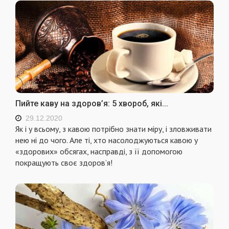
Пийте каву на здоров’я: 5 хвороб, які...
29.12.2020
Як і у всьому, з кавою потрібно знати міру, і зловживати
нею ні до чого. Але ті, хто насолоджуються кавою у
«здорових» обсягах, насправді, з її допомогою
покращують своє здоров’я!