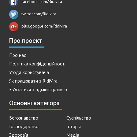
facebook.com/Ridivira
twitter.com/Ridivira
plus.google.com/Ridivira
Про проект
Про нас
Політика конфіденційності
Угода користувача
Як працювати з RidiVira
Зв'язатися з адміністрацією
Основні категорії
Богознавство
Суспільство
Господарство
Історія
Здоров'я
Медіа