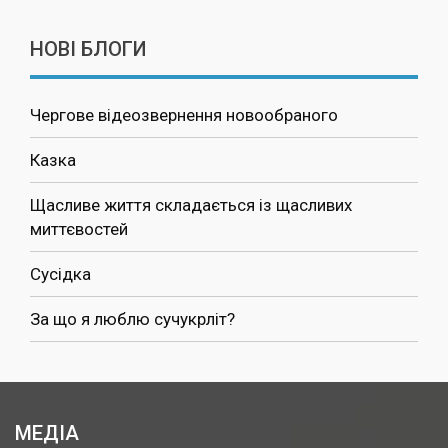
НОВІ БЛОГИ
Чергове відеозвернення новообраного
Казка
Щасливе життя складається із щасливих
миттєвостей
Сусідка
За що я люблю сучукрліт?
МЕДІА