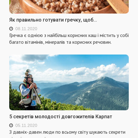
Як правильно готувати гречку, щоб...
08.11.2020
Гречка є однією з найбільш корисних каш і містить у собі
багато вітамінів, мінералів та корисних речовин.
5 секретів молодості довгожителів Карпат
05.11.2020
З давніх-давен люди по всьому світу шукають секрети