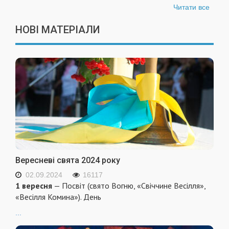
Читати все
НОВІ МАТЕРІАЛИ
Вересневі свята 2024 року
02.09.2024
16117
1 вересня
— Посвіт (свято Вогню, «Свіччине Весілля»,
«Весілля Комина»). День
...