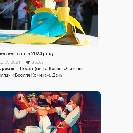
ресневі свята 2024 року
02.09.2024
16107
ересня
— Посвіт (свято Вогню, «Свіччине
ілля», «Весілля Комина»). День