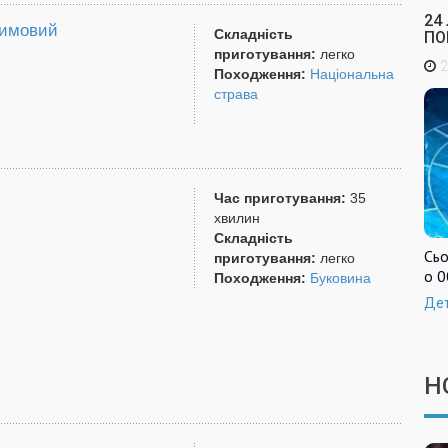
24
зимовий
Складність
ПО
приготування:
легко
2
Походження:
Національна
страва
Час приготування:
35
хвилин
Складність
Сьо
приготування:
легко
о 0
Походження:
Буковина
Де
Н