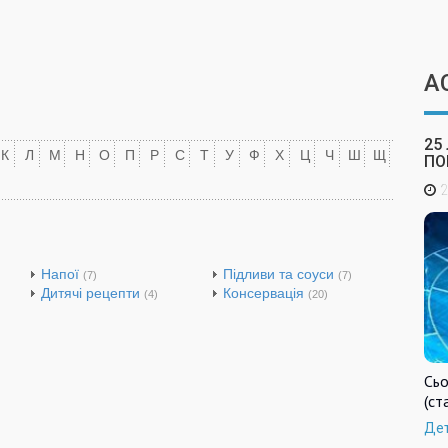
А
25
К
Л
М
Н
О
П
Р
С
Т
У
Ф
Х
Ц
Ч
Ш
Щ
ПО
2
Напої
Підливи та соуси
(7)
(7)
Дитячі рецепти
Консервація
(4)
(20)
Сьо
(ст
Де