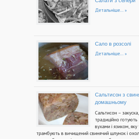
Салати з селери
Детальніше...
Сало в розсолі
Детальніше...
Сальтисон з свиня
домашньому
Сальтисон – закуска,
традиційно готують 
вухами і язиком, як
трамбують в вичищений свинячий шлунок і охол