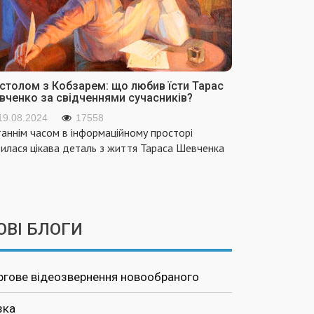
 столом з Кобзарем: що любив їсти Тарас
вченко за свідченнями сучасників?
19.08.2024
17558
аннім часом в інформаційному просторі
вилася цікава деталь з життя Тараса Шевченка
ОВІ БЛОГИ
ргове відеозвернення новообраного
зка