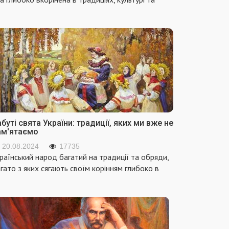
буті свята України: традиції, яких ми вже не
ам'ятаємо
20.08.2024
17735
раїнський народ багатий на традиції та обряди,
гато з яких сягають своїм корінням глибоко в