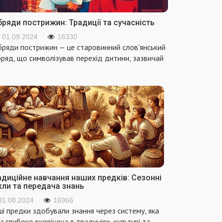
ряди пострижин: Традиції та сучасність
01.09.2024
16330
ряди пострижин — це старовинний слов'янський
ряд, що символізував перехід дитини, зазвичай
адиційне навчання наших предків: Сезонні
кли та передача знань
31.08.2024
16966
і предки здобували знання через систему, яка
а глибоко вкорінена в традиціях, культурі та