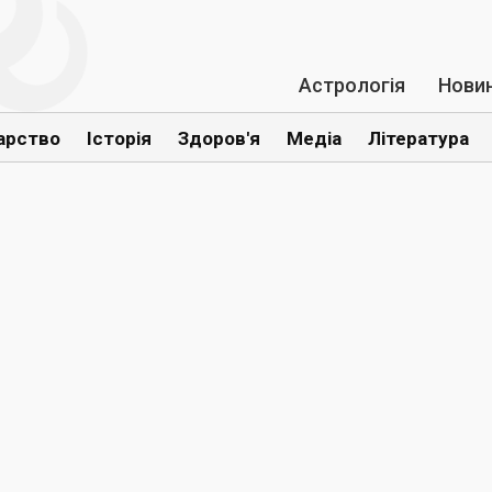
Астрологія
Нови
арство
Історія
Здоров'я
Медіа
Література