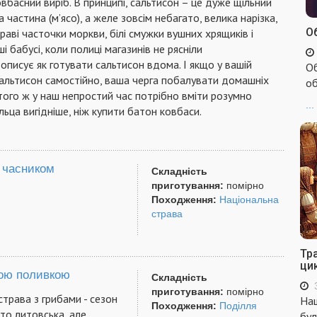
вбасний виріб. В принципі, сальтисон – це дуже щільний
частина (м’ясо), а желе зовсім небагато, велика нарізка,
Об
аві часточки моркви, білі смужки вушних хрящиків і
бабусі, коли полиці магазинів не рясніли
 описує як готувати сальтисон вдома. І якщо у вашій
Об
сальтисон самостійно, ваша черга побалувати домашніх
об
 того ж у наш непростий час потрібно вміти розумно
...
льца вигідніше, ніж купити батон ковбаси.
 часником
Складність
приготування:
помірно
Походження:
Національна
страва
Тр
ци
ною поливкою
Складність
приготування:
помірно
трава з грибами - сезон
Наш
Походження:
Поділля
-то литовська, але
бул