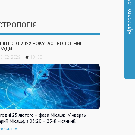
СТРОЛОГІЯ
 ЛЮТОГО 2022 РОКУ. АСТРОЛОГІЧНІ
РАДИ
5. 02. 2022
19155
годні 25 лютого – фаза Місяця: IV чверть
арий Місяць), з 03:20 – 25-й місячний…
тальніше