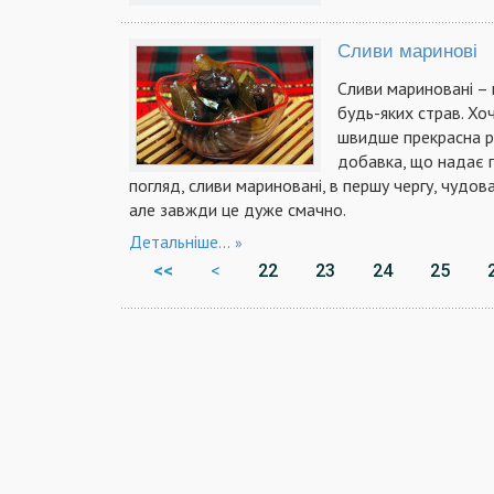
Сливи маринові
Сливи мариновані – 
будь-яких страв. Хо
швидше прекрасна рі
добавка, що надає га
погляд, сливи мариновані, в першу чергу, чудова 
але завжди це дуже смачно.
Детальніше...
<<
<
22
23
24
25