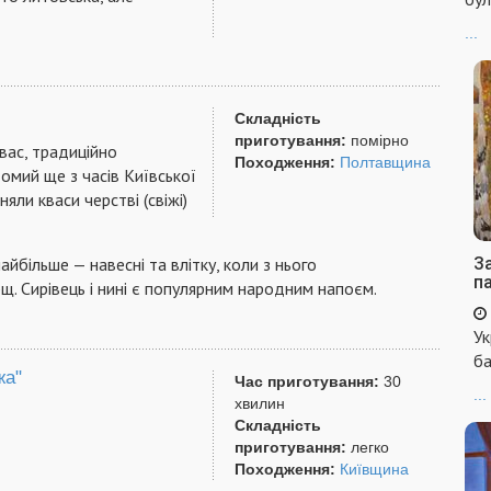
...
Складність
приготування:
помірно
квас, традиційно
Походження:
Полтавщина
домий ще з часів Київської
няли кваси черстві (свіжі)
айбільше — навесні та влітку, коли з нього
За
п
щ. Сирівець і нині є популярним народним напоєм.
Ук
ба
жа"
Час приготування:
30
...
хвилин
Складність
приготування:
легко
Походження:
Київщина