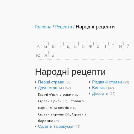
Головна
Рецепти
Народні рецепти
/
/
А
Б
В
Г
Д
Е
Є
Ж
З
І
Ї
И
Й
Ю
Я
#
Народні рецепти
Перші страви
Різдвяні страви
(35)
(23)
Другі страви
Випічка
(152)
(42)
,
Десерти
(29)
Гарячі м'ясні страви
(46)
,
Страви з риби
Страви з
(12)
,
картоплі та овочів
(54)
,
Страви з крупів
Страви з
(20)
борошна
(23)
Салати та закуски
(45)