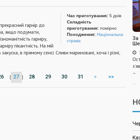
Час приготування:
5 днів
Складність
прекрасний гарнір до
приготування:
помірно
ча, якщо подумати,
Походження:
Національна
За
зноманітність гарніру,
страва
Ше
рніру пікантність. На мій
закуска, в прямому сенсі. Сливи мариновані, хоча і різні,
Ост
з’я
–
26
27
28
29
30
31
>
>>
[
]
...
Н
Че
Ка