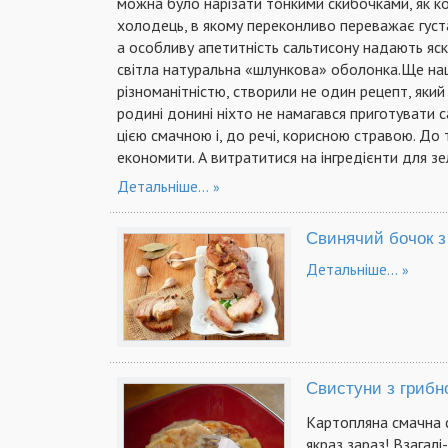
можна було нарізати тонкими скибочками, як ко
холодець, в якому переконливо переважає густа 
а особливу апетитність сальтисону надають яскр
світла натуральна «шлункова» оболонка.Ще наші 
різноманітністю, створили не один рецепт, який
родині донині ніхто не намагався приготувати 
цією смачною і, до речі, корисною стравою. До
економити. А витратитися на інгредієнти для зе
Детальніше...
Свинячий бочок з
Детальніше...
Свистуни з гриб
Картопляна смачна с
якраз зараз! Взагалі