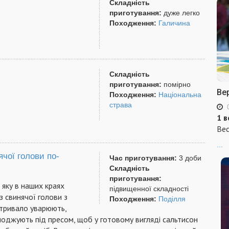
Складність
приготування:
дуже легко
Походження:
Галичина
Складність
приготування:
помірно
Ве
Походження:
Національна
страва
1 в
Вес
...
чої голови по-
Час приготування:
3 доби
Складність
приготування:
 яку в наших краях
підвищенної складності
з свинячої голови з
Походження:
Поділля
у тривало уварюють,
оджують під пресом, щоб у готовому вигляді сальтисон