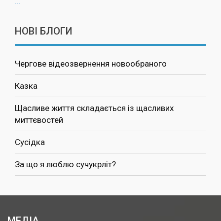
...
НОВІ БЛОГИ
Чергове відеозвернення новообраного
Казка
Щасливе життя складається із щасливих
миттєвостей
Сусідка
За що я люблю сучукрліт?
МЕДІА