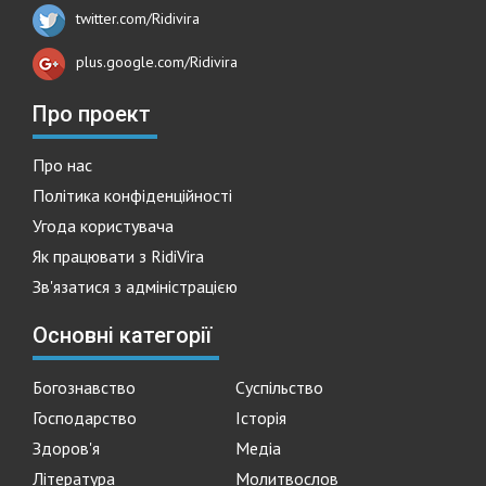
twitter.com/Ridivira
plus.google.com/Ridivira
Про проект
Про нас
Політика конфіденційності
Угода користувача
Як працювати з RidiVira
Зв'язатися з адміністрацією
Основні категорії
Богознавство
Суспільство
Господарство
Історія
Здоров'я
Медіа
Література
Молитвослов