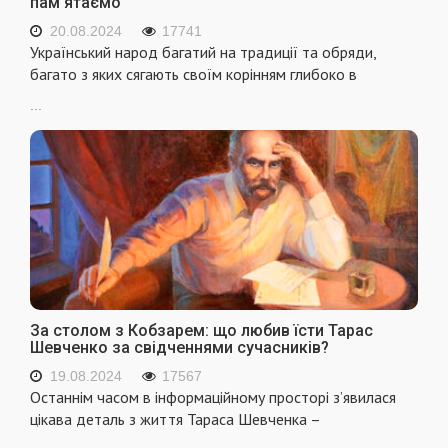
пам'ятаємо
20.08.2024
17741
Український народ багатий на традиції та обряди,
багато з яких сягають своїм корінням глибоко в
...
За столом з Кобзарем: що любив їсти Тарас
Шевченко за свідченнями сучасників?
19.08.2024
17567
Останнім часом в інформаційному просторі з’явилася
цікава деталь з життя Тараса Шевченка –