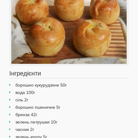
Інгредієнти
борошно ку­курудзяне 50г
вода 100г
сіль 2г
борошно пшеничне 5г
бринза 42г
зелень петрушки 10г
часник 2г
зелень кропу 5г