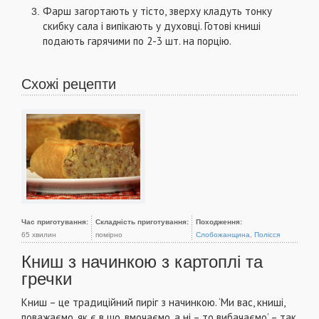
Фарш загортають у тісто, зверху кладуть тонку
скибку сала і випікають у духовці. Готові книші
подають гарячими по 2-3 шт. на порцію.
Схожі рецепти
Час приготування:
Складність приготування:
Походження:
65 хвилин
помірно
Слобожанщина
,
Полісся
Книш з начинкою з картоплі та
гречки
Книш – це традиційний пиріг з начинкою. ‘Ми вас, книші,
поважаємо, як є в що, вмочаємо, а ні – то вибачаємо’ – так