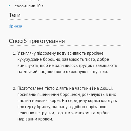
сало-шпик 10 г
Теги
бринза
Спосіб приготування
У киплячу підсолену воду всипають просіяне
кукурудзяне бо­рошно, заварюють тісто, добре
вимішують, щоб не залишилось гру­док і залишають
на деякий час, щоб воно охолонуло і загустіло.
Підготовлене тісто ділять на частини і на дошці,
посипаній пше­ничним борошном, розкачують з цих
частин невеликі коржі. На середину коржа кладуть
протерту бринзу, змішану з дрібно нарізаною
зеленню петрушки, тертим часником та дрібно
нарізаним кропом.