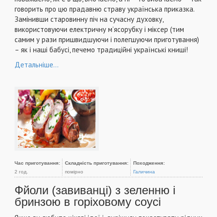
говорить про цю прадавню страву українська приказка.
Замінивши старовинну піч на сучасну духовку,
використовуючи електричну м’ясорубку і міксер (тим
самим у рази пришвидшуючи і полегшуючи приготування)
– як і наші бабусі, печемо традиційні українські книші!
Детальніше...
Час приготування:
Складність приготування:
Походження:
2 год.
помірно
Галичина
Фйоли (завиванці) з зеленню і
бринзою в горіховому соусі