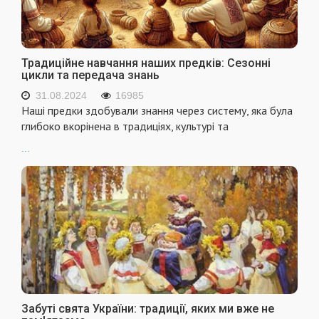
Традиційне навчання наших предків: Сезонні
цикли та передача знань
31.08.2024
16985
Наші предки здобували знання через систему, яка була
глибоко вкорінена в традиціях, культурі та
...
Забуті свята України: традиції, яких ми вже не