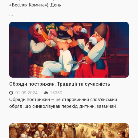
«Весілля Комина»). День
...
Обряди пострижин: Традиції та сучасність
01.09.2024
16330
Обряди пострижин — це старовинний слов'янський
обряд, що символізував перехід дитини, зазвичай
...