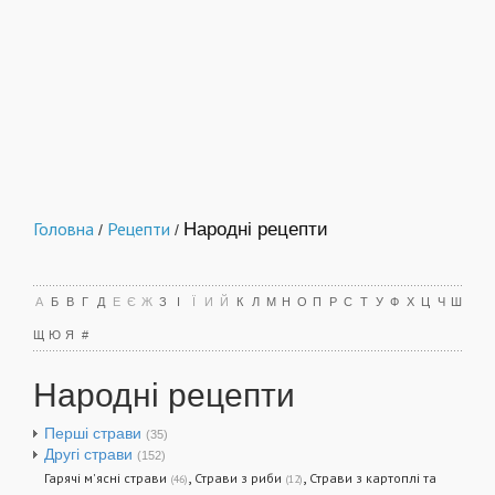
Головна
Рецепти
Народні рецепти
/
/
А
Б
В
Г
Д
Е
Є
Ж
З
І
Ї
И
Й
К
Л
М
Н
О
П
Р
С
Т
У
Ф
Х
Ц
Ч
Ш
Щ
Ю
Я
#
Народні рецепти
Перші страви
(35)
Другі страви
(152)
,
,
Гарячі м'ясні страви
Страви з риби
Страви з картоплі та
(46)
(12)