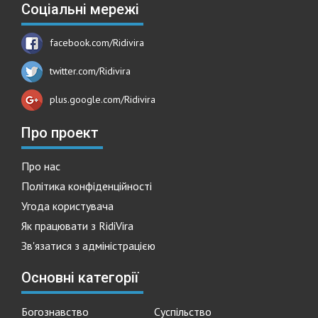
Соціальні мережі
facebook.com/Ridivira
twitter.com/Ridivira
plus.google.com/Ridivira
Про проект
Про нас
Політика конфіденційності
Угода користувача
Як працювати з RidiVira
Зв'язатися з адміністрацією
Основні категорії
Богознавство
Суспільство