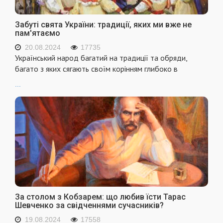
Забуті свята України: традиції, яких ми вже не
пам'ятаємо
20.08.2024
17735
Український народ багатий на традиції та обряди,
багато з яких сягають своїм корінням глибоко в
...
За столом з Кобзарем: що любив їсти Тарас
Шевченко за свідченнями сучасників?
19.08.2024
17558